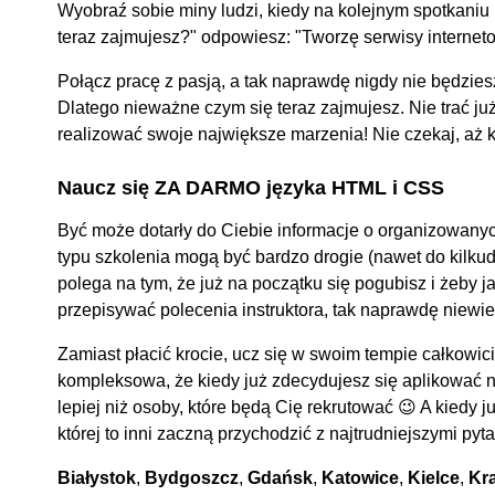
Wyobraź sobie miny ludzi, kiedy na kolejnym spotkani
teraz zajmujesz?" odpowiesz: "Tworzę serwisy internet
Połącz pracę z pasją, a tak naprawdę nigdy nie będziesz
Dlatego nieważne czym się teraz zajmujesz. Nie trać ju
realizować swoje największe marzenia! Nie czekaj, aż k
Naucz się ZA DARMO języka HTML i CSS
Być może dotarły do Ciebie informacje o organizowany
typu szkolenia mogą być bardzo drogie (nawet do kilkudz
polega na tym, że już na początku się pogubisz i żeby 
przepisywać polecenia instruktora, tak naprawdę niewie
Zamiast płacić krocie, ucz się w swoim tempie całkowici
kompleksowa, że kiedy już zdecydujesz się aplikować 
lepiej niż osoby, które będą Cię rekrutować 😉 A kiedy 
której to inni zaczną przychodzić z najtrudniejszymi pyt
Białystok
,
Bydgoszcz
,
Gdańsk
,
Katowice
,
Kielce
,
Kr