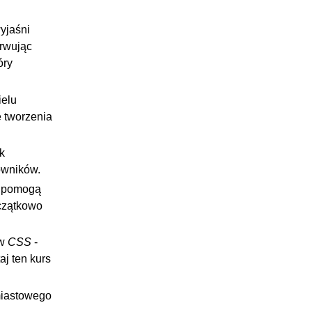
yjaśni
erwując
óry
ielu
 tworzenia
k
kowników.
i pomogą
zczątkowo
ów
CSS
-
aj ten kurs
miastowego