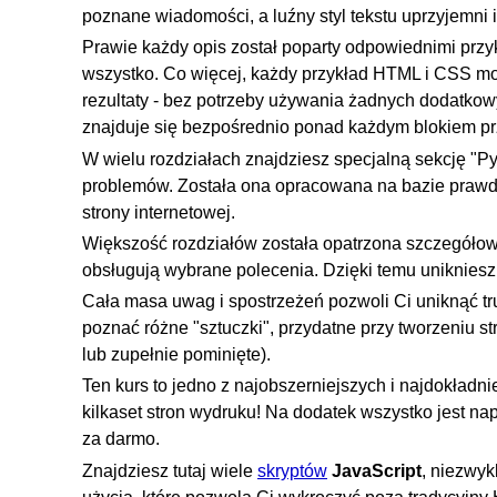
poznane wiadomości, a luźny styl tekstu uprzyjemni 
Prawie każdy opis został poparty odpowiednimi przyk
wszystko. Co więcej, każdy przykład HTML i CSS mo
rezultaty - bez potrzeby używania żadnych dodatkowy
znajduje się bezpośrednio ponad każdym blokiem p
W wielu rozdziałach znajdziesz specjalną sekcję "Py
problemów. Została ona opracowana na bazie prawdz
strony internetowej.
Większość rozdziałów została opatrzona szczegółowy
obsługują wybrane polecenia. Dzięki temu unikniesz 
Cała masa uwag i spostrzeżeń pozwoli Ci uniknąć 
poznać różne "sztuczki", przydatne przy tworzeniu 
lub zupełnie pominięte).
Ten kurs to jedno z najobszerniejszych i najdokład
kilkaset stron wydruku! Na dodatek wszystko jest nap
za darmo.
Znajdziesz tutaj wiele
skryptów
JavaScript
, niezwy