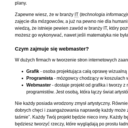
plany.
Zapewne wiesz, że w branży
IT
(
technologia informacyj
zajęcie dla mózgowców, a już na pewno nie dla humanist
wiedzą, że istnieje pewien zawód w branży IT, który poz
możesz go wykonywać, nawet jeśli matematyka nie był
Czym zajmuje się webmaster?
W dużych firmach w tworzenie stron internetowych zaan
Grafik
- osoba projektująca całą oprawę wizualną
Programista
- mózgowcy chodzący w koszulach w
Webmaster
- dostaje projekt od grafika i tworzy 
programistów. Jest osobą, która łączy świat arty
Nie każdy posiada wrodzony zmysł artystyczny. Równie
dobrych chęci i zaangażowania naprawdę każdy może 
taśmie". Każdy Twój projekt będzie nieco inny. Każdy 
będziesz tworzyć rzeczy, które wyglądają po prostu ład