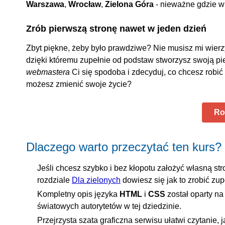
Warszawa
,
Wrocław
,
Zielona Góra
- nieważne gdzie w 
Zrób pierwszą stronę nawet w jeden dzień
Zbyt piękne, żeby było prawdziwe? Nie musisz mi wierzy
dzięki któremu zupełnie od podstaw stworzysz swoją pie
webmastera
Ci się spodoba i zdecyduj, co chcesz robić d
możesz zmienić swoje życie?
Ro
Dlaczego warto przeczytać ten kurs?
Jeśli chcesz szybko i bez kłopotu założyć własną str
rozdziale
Dla zielonych
dowiesz się jak to zrobić zu
Kompletny opis języka
HTML
i
CSS
został oparty na
światowych autorytetów w tej dziedzinie.
Przejrzysta szata graficzna serwisu ułatwi czytanie, 