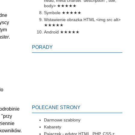
head, meta charset "description", title,
body>
★★★★★
Symbole
★★★★★
udne
Wstawienie obrazka HTML <img src alt>
zyscy
★★★★★
 tym
Android
★★★★★
ster
.
PORADY
do
POLECANE STRONY
odrobinie
 "przy
Darmowe szablony
ziennie
Kabarety
tkowników.
Pajączek - edytor HTML, PHP, CSS z