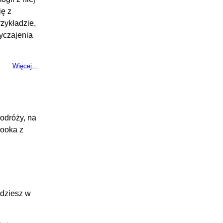
ię z
zykładzie,
wyczajenia
Więcej...
odróży, na
booka z
jdziesz w