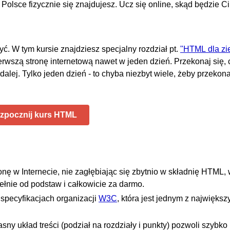
Polsce fizycznie się znajdujesz. Ucz się online, skąd będzie C
ć. W tym kursie znajdziesz specjalny rozdział pt.
"HTML dla zi
rwszą stronę internetową nawet w jeden dzień. Przekonaj się, 
alej. Tylko jeden dzień - to chyba niezbyt wiele, żeby przekona
zpocznij kurs HTML
onę w Internecie, nie zagłębiając się zbytnio w składnię HTML,
pełnie od podstaw i całkowicie za darmo.
 specyfikacjach organizacji
W3C
, która jest jednym z największ
jasny układ treści (podział na rozdziały i punkty) pozwoli szybk