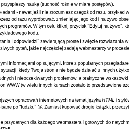
i przyspieszy naukę (trudność rośnie w miarę postępów).
ładami - nawet jeśli nie zrozumiesz czegoś od razu, przykład w
żesz od razu wypróbować, zmieniając jego kod i na żywo obs
ch programów. W tym celu kliknij przycisk "Edytuj na żywo", kt
rzykładowego kodu.
tania i odpowiedzi" zawierającą proste i zwięzłe rozwiązania w
iwych pytań, jakie najczęściej zadają webmasterzy w procesie
mi informacjami opisującymi, które z popularnych przeglądare
sytuacji, kiedy Twoja stronie nie będzie działać u innych użyt
trudnych i nieoczekiwanych problemów, a praktyczne wskazówk
stron WWW (w wielu innych kursach zostało to przedstawione s
niejszych opracowań internetowych na temat języka
HTML
i styl
isane po "ludzku" 🙂. Zamiast kupować drogie książki, przeczyt
kle przydatnych dla każdego webmastera i gotowych do natych