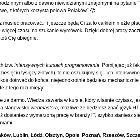
u rodzinnym albo z dawno niewidzianymi znajomymi na pytanie 
owe, z których korzysta połowa Polaków" 🙂
 musieć pracować... i jeszcze będą Ci za to całkiem nieźle płac
ż więcej czasu na szukanie wymówek. Dzięki dobrej pracy zaczn
toś Cię ubiegnie.
ch tzw.
intensywnych kursach programowania
. Pomijając już fak
iesięciu tysięcy złotych), to nie oszukujmy się - ich intensywn
jakoś dotrwać do końca, niejednokrotnie będziesz mechanicznie
le z tego rozumiejąc.
e za darmo. Wiedza zawarta w kursie, który właśnie czytasz, jes
na stanowisko
webmastera
, możliwe że będziesz znać język H
już dostaniesz wymarzoną pracę w branży IT, szybko staniesz si
aniami.
aków
,
Lublin
,
Łódź
,
Olsztyn
,
Opole
,
Poznań
,
Rzeszów
,
Szcze