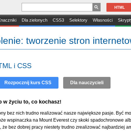
HTML
naczniki
Dla zielonych
CSS3
Selektory
Własności
Skrypt
nie: tworzenie stron internet
HTML i CSS
Rozpocznij kurs CSS
Dla nauczycieli
 w życiu to, co kochasz!
trony bez nich trudno realizować nasze największe pasje. Być 
że wspinaczka na Mount Everest czy skoki spadochronowe al
że bez dobrej pracy niestety trudno zrealizować najbardziej a