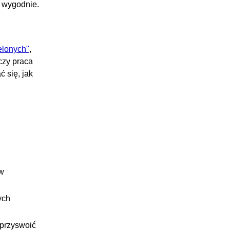
i wygodnie.
elonych"
,
czy praca
ć się, jak
 w
ych
o przyswoić