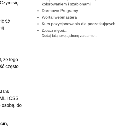
"Czym się
kolorowaniem i szablonami
Darmowe Programy
Wortal webmastera
ić 🙂
Kurs pozycjonowania dla początkujących
ij
Zobacz więcej...
Dodaj tutaj swoją stronę za darmo...
t, że tego
ość często
t tak
TML i CSS
ę osobą, do
cin
,