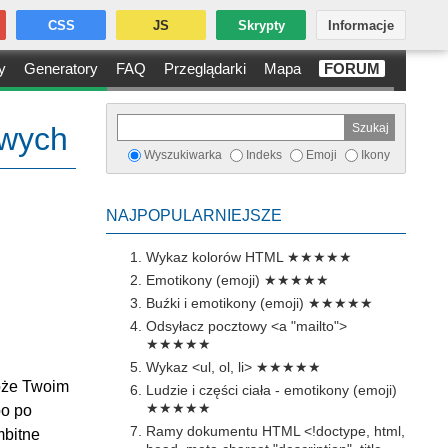
CSS
JS
Skrypty
Informacje
y
Generatory
FAQ
Przeglądarki
Mapa
FORUM
owych
Wyszukiwarka
Indeks
Emoji
Ikony
NAJPOPULARNIEJSZE
Wykaz kolorów HTML
★★★★★
Emotikony (emoji)
★★★★★
Buźki i emotikony (emoji)
★★★★★
Odsyłacz pocztowy <a "mailto">
★★★★★
Wykaz <ul, ol, li>
★★★★★
może Twoim
Ludzie i części ciała - emotikony (emoji)
★★★★★
bo po
Ramy dokumentu HTML <!doctype, html,
mbitne