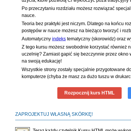
użycia, które pozwolą Ci wykroczyć poza tradycyjny
Po przeczytaniu rozdziału możesz rozwiązać specja
nauce.
Teoria bez praktyki jest niczym. Dlatego na końcu ro
postępów w nauce możesz na bieżąco tworzyć i roz
Automatyczny
indeks
tematyczny (skorowidz) oraz w
Z tego kursu możesz swobodnie korzystać również na 
uczelnię? Zamiast gapić się bezczynnie przez okno w
na swoją edukację!
Wszystkie strony zostały specjalnie przygotowane d
komputerze (chyba że masz za dużo tuszu w drukarc
Rozpocznij kurs HTML
ZAPROJEKTUJ WŁASNĄ SKÓRKĘ!
Teraz każdy czytelnik Kursu HTML może wyko