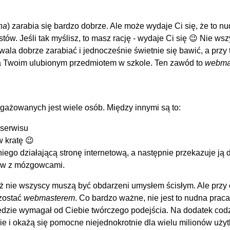
na
) zarabia się bardzo dobrze. Ale może wydaje Ci się, że to n
ów. Jeśli tak myślisz, to masz rację - wydaje Ci się 😉 Nie ws
wala dobrze zarabiać i jednocześnie świetnie się bawić, a przy
a Twoim ulubionym przedmiotem w szkole. Ten zawód to
webma
gażowanych jest wiele osób. Między innymi są to:
 serwisu
 kratę 😉
z niego działającą stronę internetową, a następnie przekazuje ją 
stów z mózgowcami.
ż nie wszyscy muszą być obdarzeni umysłem ścisłym. Ale przy 
zostać
webmasterem
. Co bardzo ważne, nie jest to nudna praca
będzie wymagał od Ciebie twórczego podejścia. Na dodatek cod
nie i okażą się pomocne niejednokrotnie dla wielu milionów uży