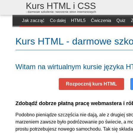
Kurs HTML i CSS
- darmowe szkolenie: tworzenie stron internetowych
Jak zacząć
Co dalej
HTML5
Ćwiczenia
Quiz
Z
Kurs HTML - darmowe szkole
Witam na wirtualnym kursie języka 
Rozpocznij kurs HTML
Zdobądź dobrze płatną pracę webmastera i rób
Podobno pieniądze szczęścia nie dają, ale z drugiej s
marzeniem zawsze było podróżowanie po świecie, a mo
prostu potrzebujesz nowego samochodu. Tak się składa, 