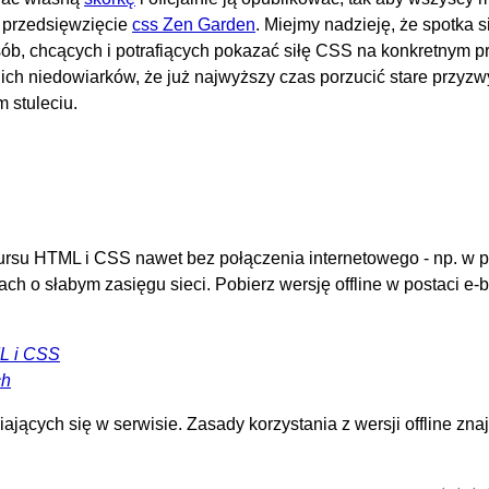
e przedsięwzięcie
css Zen Garden
. Miejmy nadzieję, że spotka s
sób, chcących i potrafiących pokazać siłę CSS na konkretnym pr
nich niedowiarków, że już najwyższy czas porzucić stare przyz
 stuleciu.
ursu HTML i CSS nawet bez połączenia internetowego - np. w p
ch o słabym zasięgu sieci. Pobierz wersję offline w postaci e-
.
L i CSS
ch
ących się w serwisie. Zasady korzystania z wersji offline zna