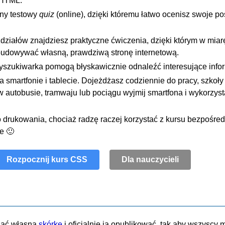
 HTML.
lny testowy
quiz
(online), dzięki któremu łatwo ocenisz swoje p
zdziałów znajdziesz praktyczne ćwiczenia, dzięki którym w miar
budowywać własną, prawdziwą stronę internetową.
yszukiwarka pomogą błyskawicznie odnaleźć interesujące info
smartfonie i tablecie. Dojeżdżasz codziennie do pracy, szkoły
 autobusie, tramwaju lub pociągu wyjmij smartfona i wykorzyst
o drukowania, chociaż radzę raczej korzystać z kursu bezpośred
e 🙂
Rozpocznij kurs CSS
Dla nauczycieli
nać własną
skórkę
i oficjalnie ją opublikować, tak aby wszyscy m