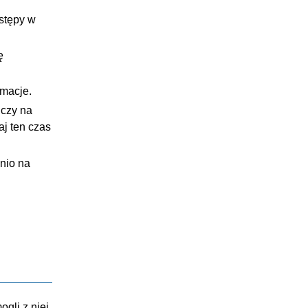
ostępy w
ę
rmacje.
 czy na
aj ten czas
nio na
ogli z niej