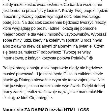
każdy może zostać
webmasterem
. Co bardzo ważne, nie
jest to nudna praca "przy taśmie". Każdy Twój projekt będzie
nieco inny. Każdy będzie wymagał od Ciebie twórczego
podejścia. Na dodatek codziennie będziesz tworzyć rzeczy,
które wyglądają po prostu ładnie i okażą się pomocne
niejednokrotnie dla wielu milionów użytkowników. Wyobraź
sobie miny ludzi, kiedy na kolejnym spotkaniu rodzinnym
albo z dawno niewidzianymi znajomymi na pytanie "Czym
się teraz zajmujesz?" odpowiesz: "Tworzę serwisy
internetowe, z których korzysta połowa Polaków" 🙂
Połącz pracę z pasją, a tak naprawdę nigdy nie będziesz
musieć pracować... i jeszcze będą Ci za to całkiem nieźle
płacić 🙂 Dlatego nieważne czym się teraz zajmujesz. Nie
trać już więcej czasu na szukanie wymówek. Dzięki dobrej
pracy zacznij realizować swoje największe marzenia! Nie
czekaj, aż ktoś Cię ubiegnie.
Naucz się ZA DARMO języka HTML i CSS