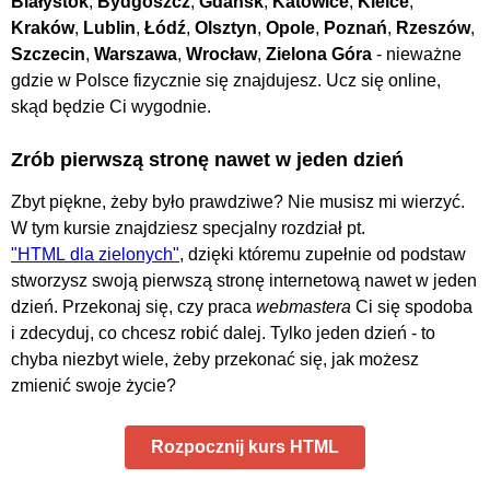
Białystok
,
Bydgoszcz
,
Gdańsk
,
Katowice
,
Kielce
,
Kraków
,
Lublin
,
Łódź
,
Olsztyn
,
Opole
,
Poznań
,
Rzeszów
,
Szczecin
,
Warszawa
,
Wrocław
,
Zielona Góra
- nieważne
gdzie w Polsce fizycznie się znajdujesz. Ucz się online,
skąd będzie Ci wygodnie.
Zrób pierwszą stronę nawet w jeden dzień
Zbyt piękne, żeby było prawdziwe? Nie musisz mi wierzyć.
W tym kursie znajdziesz specjalny rozdział pt.
"HTML dla zielonych"
, dzięki któremu zupełnie od podstaw
stworzysz swoją pierwszą stronę internetową nawet w jeden
dzień. Przekonaj się, czy praca
webmastera
Ci się spodoba
i zdecyduj, co chcesz robić dalej. Tylko jeden dzień - to
chyba niezbyt wiele, żeby przekonać się, jak możesz
zmienić swoje życie?
Rozpocznij kurs HTML