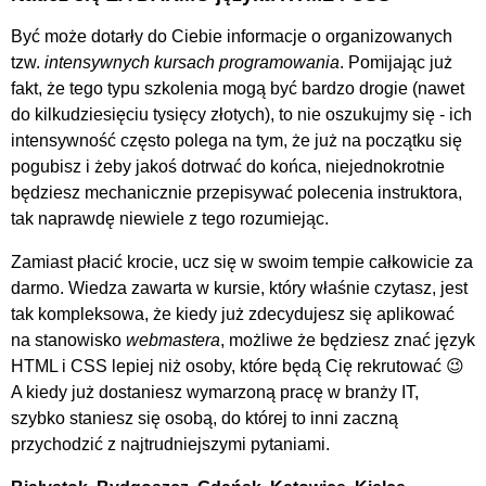
Być może dotarły do Ciebie informacje o organizowanych
tzw.
intensywnych kursach programowania
. Pomijając już
fakt, że tego typu szkolenia mogą być bardzo drogie (nawet
do kilkudziesięciu tysięcy złotych), to nie oszukujmy się - ich
intensywność często polega na tym, że już na początku się
pogubisz i żeby jakoś dotrwać do końca, niejednokrotnie
będziesz mechanicznie przepisywać polecenia instruktora,
tak naprawdę niewiele z tego rozumiejąc.
Zamiast płacić krocie, ucz się w swoim tempie całkowicie za
darmo. Wiedza zawarta w kursie, który właśnie czytasz, jest
tak kompleksowa, że kiedy już zdecydujesz się aplikować
na stanowisko
webmastera
, możliwe że będziesz znać język
HTML i CSS lepiej niż osoby, które będą Cię rekrutować 😉
A kiedy już dostaniesz wymarzoną pracę w branży IT,
szybko staniesz się osobą, do której to inni zaczną
przychodzić z najtrudniejszymi pytaniami.