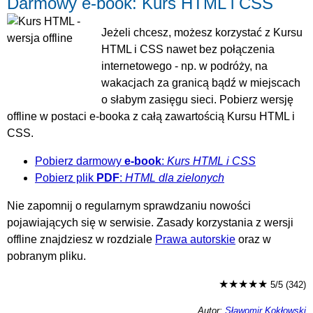
Darmowy e-book: Kurs HTML i CSS
Jeżeli chcesz, możesz korzystać z Kursu
HTML i CSS nawet bez połączenia
internetowego - np. w podróży, na
wakacjach za granicą bądź w miejscach
o słabym zasięgu sieci. Pobierz wersję
offline w postaci e-booka z całą zawartością Kursu HTML i
CSS.
Pobierz darmowy
e-book
:
Kurs HTML i CSS
Pobierz plik
PDF
:
HTML dla zielonych
Nie zapomnij o regularnym sprawdzaniu nowości
pojawiających się w serwisie. Zasady korzystania z wersji
offline znajdziesz w rozdziale
Prawa autorskie
oraz w
pobranym pliku.
★★★★★
5/5 (342)
Autor:
Sławomir Kokłowski