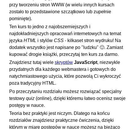
przy tworzeniu stron WWW (w wielu innych kursach
zostało to przedstawione szczątkowo lub zupełnie
pominięte).
Ten kurs to jedno z najobszerniejszych i
najdokładniejszych opracowań internetowych na temat
języka
HTML
i stylów
CSS
- kilkaset stron wydruku! Na
dodatek wszystko jest napisane po "ludzku" 🙂. Zamiast
kupować drogie książki, przeczytaj ten kurs za darmo.
Znajdziesz tutaj wiele
skryptów
JavaScript
, niezwykle
przydatnych dla każdego webmastera i gotowych do
natychmiastowego użycia, które pozwolą Ci wykroczyć
poza tradycyjny HTML.
Po przeczytaniu rozdziału możesz rozwiązać specjalny
testowy
quiz
(online), dzięki któremu łatwo ocenisz swoje
postępy w nauce.
Teoria bez praktyki jest niczym. Dlatego na końcu
rozdziałów znajdziesz praktyczne ćwiczenia, dzięki
którym w miarę postępów w nauce możesz na bieżąco