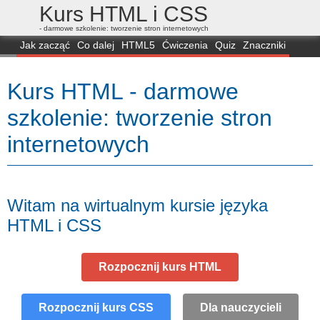
Kurs HTML i CSS
- darmowe szkolenie: tworzenie stron internetowych
Jak zacząć
Co dalej
HTML5
Ćwiczenia
Quiz
Znaczniki
Dla zielonych
CSS3
Selektory
Własności
Skrypty
Generatory
Kurs HTML - darmowe
FAQ
Przeglądarki
Mapa
FORUM
szkolenie: tworzenie stron
internetowych
Witam na wirtualnym kursie języka
HTML i CSS
Rozpocznij kurs HTML
Rozpocznij kurs CSS
Dla nauczycieli