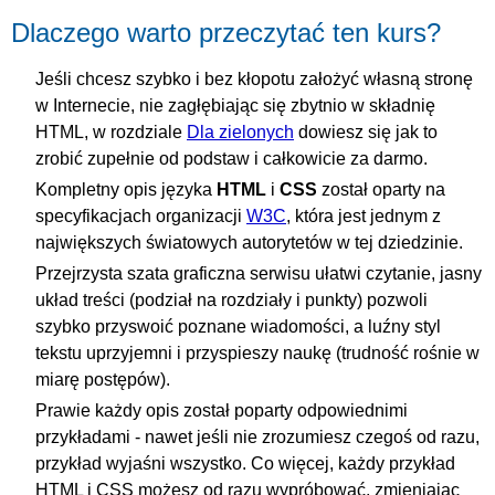
Dlaczego warto przeczytać ten kurs?
Jeśli chcesz szybko i bez kłopotu założyć własną stronę
w Internecie, nie zagłębiając się zbytnio w składnię
HTML, w rozdziale
Dla zielonych
dowiesz się jak to
zrobić zupełnie od podstaw i całkowicie za darmo.
Kompletny opis języka
HTML
i
CSS
został oparty na
specyfikacjach organizacji
W3C
, która jest jednym z
największych światowych autorytetów w tej dziedzinie.
Przejrzysta szata graficzna serwisu ułatwi czytanie, jasny
układ treści (podział na rozdziały i punkty) pozwoli
szybko przyswoić poznane wiadomości, a luźny styl
tekstu uprzyjemni i przyspieszy naukę (trudność rośnie w
miarę postępów).
Prawie każdy opis został poparty odpowiednimi
przykładami - nawet jeśli nie zrozumiesz czegoś od razu,
przykład wyjaśni wszystko. Co więcej, każdy przykład
HTML i CSS możesz od razu wypróbować, zmieniając