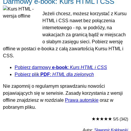
Darmowy e-book: Kurs HTML i CSS
Jeżeli chcesz, możesz korzystać z Kursu
HTML i CSS nawet bez połączenia
internetowego - np. w podróży, na
wakacjach za granicą bądź w miejscach
o słabym zasięgu sieci. Pobierz wersję
offline w postaci e-booka z całą zawartością Kursu HTML i
CSS.
Pobierz darmowy
e-book
:
Kurs HTML i CSS
Pobierz plik
PDF
:
HTML dla zielonych
Nie zapomnij o regularnym sprawdzaniu nowości
pojawiających się w serwisie. Zasady korzystania z wersji
offline znajdziesz w rozdziale
Prawa autorskie
oraz w
pobranym pliku.
★★★★★
5/5 (342)
Autor:
Sławomir Kokłowski