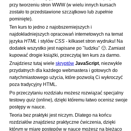
przy tworzeniu stron WWW (w wielu innych kursach
zostało to przedstawione szczątkowo lub zupełnie
pominięte).
Ten kurs to jedno z najobszerniejszych i
najdokładniejszych opracowań internetowych na temat
języka
HTML
i stylów
CSS
- kilkaset stron wydruku! Na
dodatek wszystko jest napisane po "ludzku" 🙂. Zamiast
kupować drogie książki, przeczytaj ten kurs za darmo.
Znajdziesz tutaj wiele
skryptów
JavaScript
, niezwykle
przydatnych dla każdego webmastera i gotowych do
natychmiastowego użycia, które pozwolą Ci wykroczyć
poza tradycyjny HTML.
Po przeczytaniu rozdziału możesz rozwiązać specjalny
testowy
quiz
(online), dzięki któremu łatwo ocenisz swoje
postępy w nauce.
Teoria bez praktyki jest niczym. Dlatego na końcu
rozdziałów znajdziesz praktyczne ćwiczenia, dzięki
którym w miarę postępów w nauce możesz na bieżąco