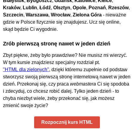
Białystok
,
Bydgoszcz
,
Gdańsk
,
Katowice
,
Kielce
,
Kraków
,
Lublin
,
Łódź
,
Olsztyn
,
Opole
,
Poznań
,
Rzeszów
,
Szczecin
,
Warszawa
,
Wrocław
,
Zielona Góra
- nieważne
gdzie w Polsce fizycznie się znajdujesz. Ucz się online,
skąd będzie Ci wygodnie.
Zrób pierwszą stronę nawet w jeden dzień
Zbyt piękne, żeby było prawdziwe? Nie musisz mi wierzyć.
W tym kursie znajdziesz specjalny rozdział pt.
"HTML dla zielonych"
, dzięki któremu zupełnie od podstaw
stworzysz swoją pierwszą stronę internetową nawet w jeden
dzień. Przekonaj się, czy praca
webmastera
Ci się spodoba
i zdecyduj, co chcesz robić dalej. Tylko jeden dzień - to
chyba niezbyt wiele, żeby przekonać się, jak możesz
zmienić swoje życie?
Rozpocznij kurs HTML