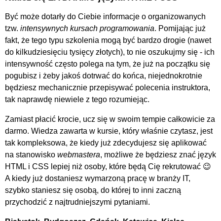
Być może dotarły do Ciebie informacje o organizowanych
tzw.
intensywnych kursach programowania
. Pomijając już
fakt, że tego typu szkolenia mogą być bardzo drogie (nawet
do kilkudziesięciu tysięcy złotych), to nie oszukujmy się - ich
intensywność często polega na tym, że już na początku się
pogubisz i żeby jakoś dotrwać do końca, niejednokrotnie
będziesz mechanicznie przepisywać polecenia instruktora,
tak naprawdę niewiele z tego rozumiejąc.
Zamiast płacić krocie, ucz się w swoim tempie całkowicie za
darmo. Wiedza zawarta w kursie, który właśnie czytasz, jest
tak kompleksowa, że kiedy już zdecydujesz się aplikować
na stanowisko
webmastera
, możliwe że będziesz znać język
HTML i CSS lepiej niż osoby, które będą Cię rekrutować 😉
A kiedy już dostaniesz wymarzoną pracę w branży IT,
szybko staniesz się osobą, do której to inni zaczną
przychodzić z najtrudniejszymi pytaniami.