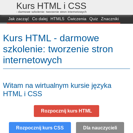
Kurs HTML i CSS
- darmowe szkolenie: tworzenie stron internetowych
Jak zacząć
Co dalej
HTML5
Ćwiczenia
Quiz
Znaczniki
Dla zielonych
CSS3
Selektory
Własności
Skrypty
Generatory
Kurs HTML - darmowe
FAQ
Przeglądarki
Mapa
FORUM
szkolenie: tworzenie stron
internetowych
Witam na wirtualnym kursie języka
HTML i CSS
Rozpocznij kurs HTML
Rozpocznij kurs CSS
Dla nauczycieli