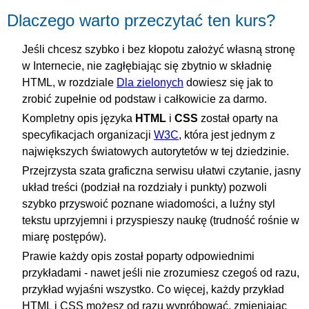
Dlaczego warto przeczytać ten kurs?
Jeśli chcesz szybko i bez kłopotu założyć własną stronę
w Internecie, nie zagłębiając się zbytnio w składnię
HTML, w rozdziale
Dla zielonych
dowiesz się jak to
zrobić zupełnie od podstaw i całkowicie za darmo.
Kompletny opis języka
HTML
i
CSS
został oparty na
specyfikacjach organizacji
W3C
, która jest jednym z
największych światowych autorytetów w tej dziedzinie.
Przejrzysta szata graficzna serwisu ułatwi czytanie, jasny
układ treści (podział na rozdziały i punkty) pozwoli
szybko przyswoić poznane wiadomości, a luźny styl
tekstu uprzyjemni i przyspieszy naukę (trudność rośnie w
miarę postępów).
Prawie każdy opis został poparty odpowiednimi
przykładami - nawet jeśli nie zrozumiesz czegoś od razu,
przykład wyjaśni wszystko. Co więcej, każdy przykład
HTML i CSS możesz od razu wypróbować, zmieniając