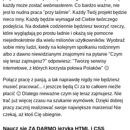
każdy może zostać
webmasterem
. Co bardzo ważne, nie
jest to nudna praca "przy taśmie". Każdy Twój projekt będzie
nieco inny. Każdy będzie wymagał od Ciebie twórczego
podejścia. Na dodatek codziennie będziesz tworzyć rzeczy,
które wyglądają po prostu ładnie i okażą się pomocne
niejednokrotnie dla wielu milionów użytkowników. Wyobraź
sobie miny ludzi, kiedy na kolejnym spotkaniu rodzinnym
albo z dawno niewidzianymi znajomymi na pytanie "Czym
się teraz zajmujesz?" odpowiesz: "Tworzę serwisy
internetowe, z których korzysta połowa Polaków" 🙂
Połącz pracę z pasją, a tak naprawdę nigdy nie będziesz
musieć pracować... i jeszcze będą Ci za to całkiem nieźle
płacić 🙂 Dlatego nieważne czym się teraz zajmujesz. Nie
trać już więcej czasu na szukanie wymówek. Dzięki dobrej
pracy zacznij realizować swoje największe marzenia! Nie
czekaj, aż ktoś Cię ubiegnie.
Naucz się ZA DARMO języka HTML i CSS