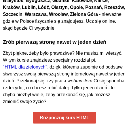
Białystok
,
Bydgoszcz
,
Gdańsk
,
Katowice
,
Kielce
,
Kraków
,
Lublin
,
Łódź
,
Olsztyn
,
Opole
,
Poznań
,
Rzeszów
,
Szczecin
,
Warszawa
,
Wrocław
,
Zielona Góra
- nieważne
gdzie w Polsce fizycznie się znajdujesz. Ucz się online,
skąd będzie Ci wygodnie.
Zrób pierwszą stronę nawet w jeden dzień
Zbyt piękne, żeby było prawdziwe? Nie musisz mi wierzyć.
W tym kursie znajdziesz specjalny rozdział pt.
"HTML dla zielonych"
, dzięki któremu zupełnie od podstaw
stworzysz swoją pierwszą stronę internetową nawet w jeden
dzień. Przekonaj się, czy praca
webmastera
Ci się spodoba
i zdecyduj, co chcesz robić dalej. Tylko jeden dzień - to
chyba niezbyt wiele, żeby przekonać się, jak możesz
zmienić swoje życie?
Rozpocznij kurs HTML