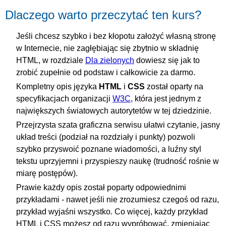
Dlaczego warto przeczytać ten kurs?
Jeśli chcesz szybko i bez kłopotu założyć własną stronę
w Internecie, nie zagłębiając się zbytnio w składnię
HTML, w rozdziale
Dla zielonych
dowiesz się jak to
zrobić zupełnie od podstaw i całkowicie za darmo.
Kompletny opis języka
HTML
i
CSS
został oparty na
specyfikacjach organizacji
W3C
, która jest jednym z
największych światowych autorytetów w tej dziedzinie.
Przejrzysta szata graficzna serwisu ułatwi czytanie, jasny
układ treści (podział na rozdziały i punkty) pozwoli
szybko przyswoić poznane wiadomości, a luźny styl
tekstu uprzyjemni i przyspieszy naukę (trudność rośnie w
miarę postępów).
Prawie każdy opis został poparty odpowiednimi
przykładami - nawet jeśli nie zrozumiesz czegoś od razu,
przykład wyjaśni wszystko. Co więcej, każdy przykład
HTML i CSS możesz od razu wypróbować, zmieniając