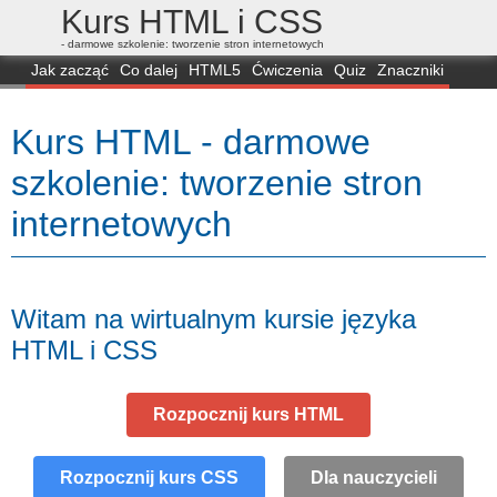
Kurs HTML i CSS
- darmowe szkolenie: tworzenie stron internetowych
Jak zacząć
Co dalej
HTML5
Ćwiczenia
Quiz
Znaczniki
Dla zielonych
CSS3
Selektory
Własności
Skrypty
Generatory
Kurs HTML - darmowe
FAQ
Przeglądarki
Mapa
FORUM
szkolenie: tworzenie stron
internetowych
Witam na wirtualnym kursie języka
HTML i CSS
Rozpocznij kurs HTML
Rozpocznij kurs CSS
Dla nauczycieli