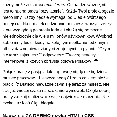
każdy może zostać
webmasterem
. Co bardzo ważne, nie
jest to nudna praca "przy taśmie". Każdy Twój projekt będzie
nieco inny. Każdy będzie wymagał od Ciebie twórczego
podejścia. Na dodatek codziennie będziesz tworzyć rzeczy,
które wyglądają po prostu ładnie i okażą się pomocne
niejednokrotnie dla wielu milionów użytkowników. Wyobraź
sobie miny ludzi, kiedy na kolejnym spotkaniu rodzinnym
albo z dawno niewidzianymi znajomymi na pytanie "Czym
się teraz zajmujesz?" odpowiesz: "Tworzę serwisy
internetowe, z których korzysta połowa Polaków" 🙂
Połącz pracę z pasją, a tak naprawdę nigdy nie będziesz
musieć pracować... i jeszcze będą Ci za to całkiem nieźle
płacić 🙂 Dlatego nieważne czym się teraz zajmujesz. Nie
trać już więcej czasu na szukanie wymówek. Dzięki dobrej
pracy zacznij realizować swoje największe marzenia! Nie
czekaj, aż ktoś Cię ubiegnie.
Naucz się ZA DARMO języka HTML i CSS