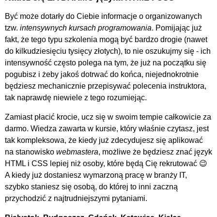
Być może dotarły do Ciebie informacje o organizowanych
tzw.
intensywnych kursach programowania
. Pomijając już
fakt, że tego typu szkolenia mogą być bardzo drogie (nawet
do kilkudziesięciu tysięcy złotych), to nie oszukujmy się - ich
intensywność często polega na tym, że już na początku się
pogubisz i żeby jakoś dotrwać do końca, niejednokrotnie
będziesz mechanicznie przepisywać polecenia instruktora,
tak naprawdę niewiele z tego rozumiejąc.
Zamiast płacić krocie, ucz się w swoim tempie całkowicie za
darmo. Wiedza zawarta w kursie, który właśnie czytasz, jest
tak kompleksowa, że kiedy już zdecydujesz się aplikować
na stanowisko
webmastera
, możliwe że będziesz znać język
HTML i CSS lepiej niż osoby, które będą Cię rekrutować 😉
A kiedy już dostaniesz wymarzoną pracę w branży IT,
szybko staniesz się osobą, do której to inni zaczną
przychodzić z najtrudniejszymi pytaniami.