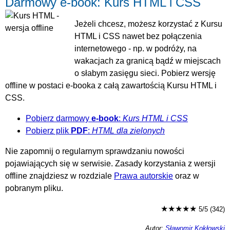
Darmowy e-book: Kurs HTML i CSS
Jeżeli chcesz, możesz korzystać z Kursu
HTML i CSS nawet bez połączenia
internetowego - np. w podróży, na
wakacjach za granicą bądź w miejscach
o słabym zasięgu sieci. Pobierz wersję
offline w postaci e-booka z całą zawartością Kursu HTML i
CSS.
Pobierz darmowy
e-book
:
Kurs HTML i CSS
Pobierz plik
PDF
:
HTML dla zielonych
Nie zapomnij o regularnym sprawdzaniu nowości
pojawiających się w serwisie. Zasady korzystania z wersji
offline znajdziesz w rozdziale
Prawa autorskie
oraz w
pobranym pliku.
★★★★★
5/5 (342)
Autor:
Sławomir Kokłowski