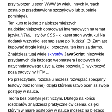
przy tworzeniu stron WWW (w wielu innych kursach
zostało to przedstawione szczątkowo lub zupełnie
pominięte).
Ten kurs to jedno z najobszerniejszych i
najdokładniejszych opracowań internetowych na temat
języka
HTML
i stylów
CSS
- kilkaset stron wydruku! Na
dodatek wszystko jest napisane po "ludzku" 🙂. Zamiast
kupować drogie książki, przeczytaj ten kurs za darmo.
Znajdziesz tutaj wiele
skryptów
JavaScript
, niezwykle
przydatnych dla każdego webmastera i gotowych do
natychmiastowego użycia, które pozwolą Ci wykroczyć
poza tradycyjny HTML.
Po przeczytaniu rozdziału możesz rozwiązać specjalny
testowy
quiz
(online), dzięki któremu łatwo ocenisz swoje
postępy w nauce.
Teoria bez praktyki jest niczym. Dlatego na końcu
rozdziałów znajdziesz praktyczne ćwiczenia, dzięki
którym w miarę postępów w nauce możesz na bieżąco