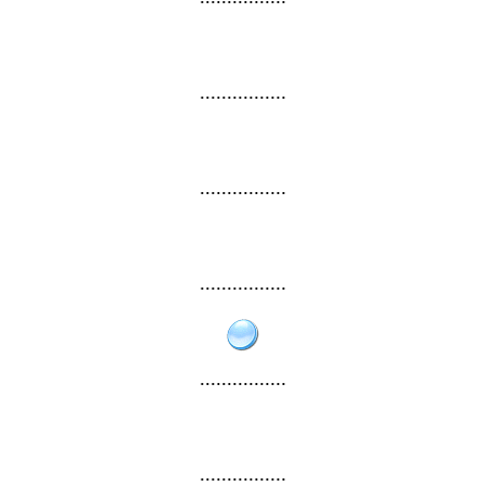
................
................
................
................
................