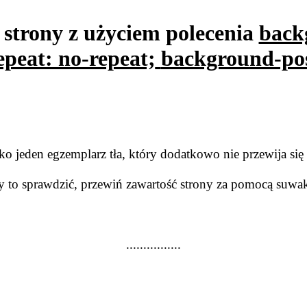
e strony z użyciem polecenia
back
peat: no-repeat;
background-pos
lko jeden egzemplarz tła, który dodatkowo nie przewija si
 to sprawdzić, przewiń zawartość strony za pomocą suwak
................
................