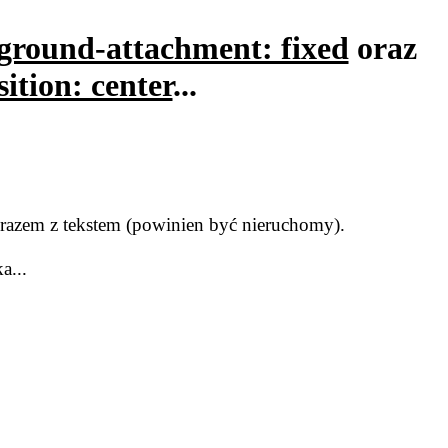
ground-attachment: fixed
oraz
ition: center
...
ę razem z tekstem (powinien być nieruchomy).
a...