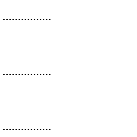
................
................
................