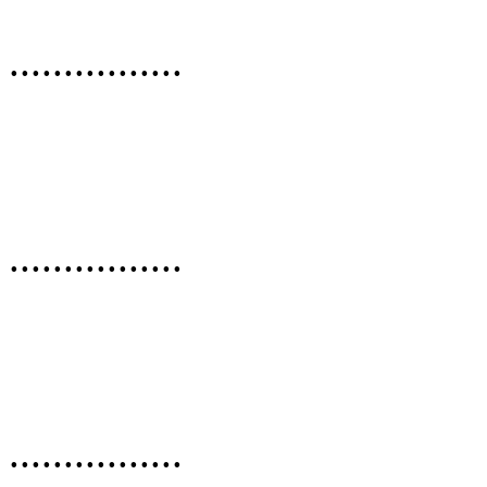
................
................
................