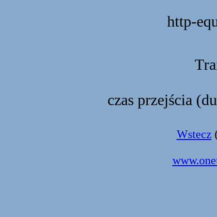
http-eq
Tra
czas przejścia (d
Wstecz
(
www.onet