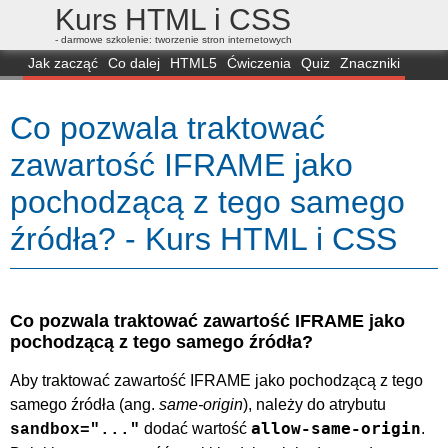
Kurs HTML i CSS
- darmowe szkolenie: tworzenie stron internetowych
Jak zacząć
Co dalej
HTML5
Ćwiczenia
Quiz
Znaczniki
Dla zielonych
CSS3
Selektory
Własności
Skrypty
Generatory
Co pozwala traktować
FAQ
Przeglądarki
Mapa
FORUM
zawartość IFRAME jako
pochodzącą z tego samego
źródła? - Kurs HTML i CSS
Co pozwala traktować zawartość IFRAME jako
pochodzącą z tego samego źródła?
Aby traktować zawartość IFRAME jako pochodzącą z tego
samego źródła (ang.
same-origin
), należy do atrybutu
allow-same-origin
dodać wartość
.
sandbox="..."