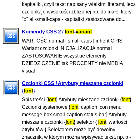
kapitaliki, czyli tekst napisany wielkimi literami, lecz
czcionką o wysokości zbliżonej np. do małej litery
"x" all-small-caps - kapitaliki zastosowane do...
Komendy CSS 2 /
font
-
variant
WARTOŚĆ normal | small-caps | inherit OPIS
Wariant czcionki INICJALIZACJA normal
ZASTOSOWANIE wszystkie elementy
DZIEDZICZENIE tak PROCENTY nie MEDIA
visual
Czcionki CSS / Atrybuty mieszane czcionki
{
font
}
Spis treści {
font
} Atrybuty mieszane czcionki {
font
}
Czcionki systemowe {
font
: caption icon menu
message-box small-caption status-bar} Atrybuty
mieszane czcionki {
font
} selektor {
font
: wartości
atrybutów } Selektorem może być dowolny
znacznik, w którym można wpisywać tekst, np. p -