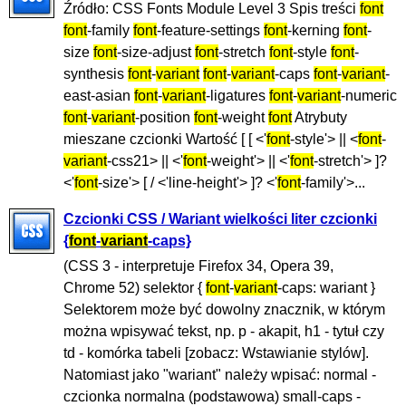
Źródło: CSS Fonts Module Level 3 Spis treści
font
font
-family
font
-feature-settings
font
-kerning
font
-
size
font
-size-adjust
font
-stretch
font
-style
font
-
synthesis
font
-
variant
font
-
variant
-caps
font
-
variant
-
east-asian
font
-
variant
-ligatures
font
-
variant
-numeric
font
-
variant
-position
font
-weight
font
Atrybuty
mieszane czcionki Wartość [ [ <'
font
-style'> || <
font
-
variant
-css21> || <'
font
-weight'> || <'
font
-stretch'> ]?
<'
font
-size'> [ / <'line-height'> ]? <'
font
-family'>...
Czcionki CSS / Wariant wielkości liter czcionki
{
font
-
variant
-caps}
(CSS 3 - interpretuje Firefox 34, Opera 39,
Chrome 52) selektor {
font
-
variant
-caps: wariant }
Selektorem może być dowolny znacznik, w którym
można wpisywać tekst, np. p - akapit, h1 - tytuł czy
td - komórka tabeli [zobacz: Wstawianie stylów].
Natomiast jako "wariant" należy wpisać: normal -
czcionka normalna (podstawowa) small-caps -