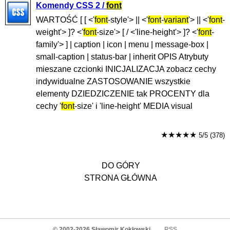
Komendy CSS 2 /
font
WARTOŚĆ [ [ <'
font
-style'> || <'
font
-
variant
'> || <'
font
-
weight'> ]? <'
font
-size'> [ / <'line-height'> ]? <'
font
-
family'> ] | caption | icon | menu | message-box |
small-caption | status-bar | inherit OPIS Atrybuty
mieszane czcionki INICJALIZACJA zobacz cechy
indywidualne ZASTOSOWANIE wszystkie
elementy DZIEDZICZENIE tak PROCENTY dla
cechy '
font
-size' i 'line-height' MEDIA visual
★★★★★
5/5 (378)
DO GÓRY
STRONA GŁÓWNA
© 2002-2026
Sławomir Kokłowski
RSS