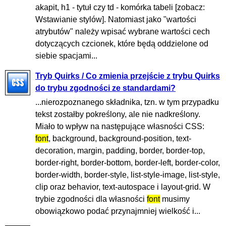
akapit, h1 - tytuł czy td - komórka tabeli [zobacz:
Wstawianie stylów]. Natomiast jako "wartości
atrybutów" należy wpisać wybrane wartości cech
dotyczących czcionek, które będą oddzielone od
siebie spacjami...
Tryb Quirks / Co zmienia przejście z trybu Quirks
do trybu zgodności ze standardami?
...nierozpoznanego składnika, tzn. w tym przypadku
tekst zostałby pokreślony, ale nie nadkreślony.
Miało to wpływ na następujące własności CSS:
font
, background, background-position, text-
decoration, margin, padding, border, border-top,
border-right, border-bottom, border-left, border-color,
border-width, border-style, list-style-image, list-style,
clip oraz behavior, text-autospace i layout-grid. W
trybie zgodności dla własności
font
musimy
obowiązkowo podać przynajmniej wielkość i...