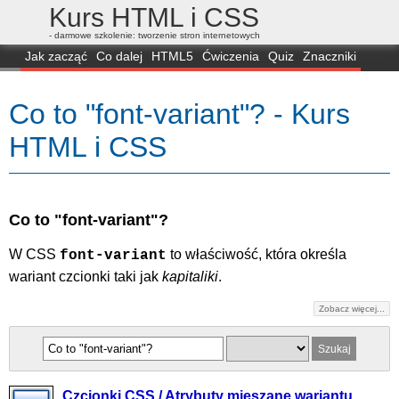
Kurs HTML i CSS
- darmowe szkolenie: tworzenie stron internetowych
Jak zacząć
Co dalej
HTML5
Ćwiczenia
Quiz
Znaczniki
Dla zielonych
CSS3
Selektory
Własności
Skrypty
Generatory
Co to "font-variant"? - Kurs
FAQ
Przeglądarki
Mapa
FORUM
HTML i CSS
Co to "font-variant"?
W CSS
to właściwość, która określa
font-variant
wariant czcionki taki jak
kapitaliki
.
Zobacz więcej...
Czcionki CSS / Atrybuty mieszane wariantu