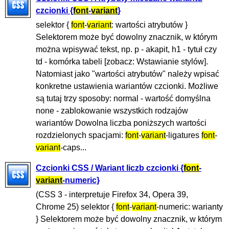
czcionki {
font
-
variant
}
selektor {
font
-
variant
: wartości atrybutów }
Selektorem może być dowolny znacznik, w którym
można wpisywać tekst, np. p - akapit, h1 - tytuł czy
td - komórka tabeli [zobacz: Wstawianie stylów].
Natomiast jako "wartości atrybutów" należy wpisać
konkretne ustawienia wariantów czcionki. Możliwe
są tutaj trzy sposoby: normal - wartość domyślna
none - zablokowanie wszystkich rodzajów
wariantów Dowolna liczba poniższych wartości
rozdzielonych spacjami:
font
-
variant
-ligatures
font
-
variant
-caps...
Czcionki CSS / Wariant liczb czcionki {
font
-
variant
-numeric}
(CSS 3 - interpretuje Firefox 34, Opera 39,
Chrome 25) selektor {
font
-
variant
-numeric: warianty
} Selektorem może być dowolny znacznik, w którym