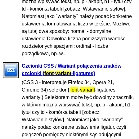
można wpisywać tekst, np. p - akapit, h1 - tytuł czy
td - komórka tabeli [zobacz: Wstawianie stylów].
Natomiast jako "warianty" należy podać konkretne
ustawienia formatowania liczb w tekście. Możliwe
są tutaj dwa sposoby: normal - domyślne
ustawienia Dowolna liczba poniższych wartości
rozdzielonych spacjami: ordinal - liczba
porządkowa, np. w...
Czcionki CSS / Wariant połączenia znaków
czcionki {
font
-
variant
-ligatures}
(CSS 3 - interpretuje Firefox 34, Opera 21,
Chrome 34) selektor {
font
-
variant
-ligatures:
warianty } Selektorem może być dowolny znacznik,
w którym można wpisywać tekst, np. p - akapit, h1 -
tytuł czy td - komórka tabeli [zobacz:
Wstawianie stylów]. Natomiast jako "warianty"
należy podać konkretne ustawienia ligatur, czyli
połączeń pomiędzy niektórymi sąsiadującymi