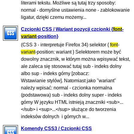
literami tekstu. Możliwe są tutaj trzy sposoby:
normal - domyślne ustawienia none - zablokowanie
ligatur, dzięki czemu możemy...
Czcionki CSS / Wariant pozycji czcionki {
font
-
variant
-position}
(CSS 3 - interpretuje Firefox 34) selektor {
font
-
variant
-position: wariant } Selektorem może być
dowolny znacznik, w którym można wpisywać tekst,
ale zaleca się stosować tutaj sub - indeks dolny
albo sup - indeks górny [zobacz:
Wstawianie stylów]. Natomiast jako "wariant"
należy wpisać: normal - czcionka normalna
(podstawowa) sub - indeks dolny super - indeks
górny W języku HTML istnieją znaczniki <sub>...
</sub> i <sup>...</sup> służące do tworzenia
indeksów dolnych i górnych w...
Komendy CSS3 / Czcionki CSS