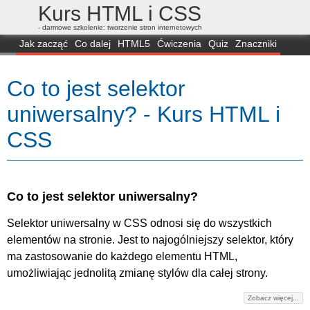
Kurs HTML i CSS
- darmowe szkolenie: tworzenie stron internetowych
Jak zacząć
Co dalej
HTML5
Ćwiczenia
Quiz
Znaczniki
Dla zielonych
CSS3
Selektory
Własności
Skrypty
Generatory
Co to jest selektor
FAQ
Przeglądarki
Mapa
FORUM
uniwersalny? - Kurs HTML i
CSS
Co to jest selektor uniwersalny?
Selektor uniwersalny w CSS odnosi się do wszystkich
elementów na stronie. Jest to najogólniejszy selektor, który
ma zastosowanie do każdego elementu HTML,
umożliwiając jednolitą zmianę stylów dla całej strony.
Zobacz więcej...