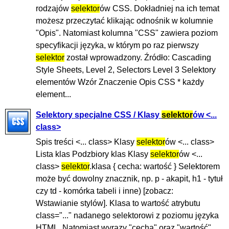
rodzajów
selektor
ów CSS. Dokładniej na ich temat
możesz przeczytać klikając odnośnik w kolumnie
"Opis". Natomiast kolumna "CSS" zawiera poziom
specyfikacji języka, w którym po raz pierwszy
selektor
został wprowadzony. Źródło: Cascading
Style Sheets, Level 2, Selectors Level 3 Selektory
elementów Wzór Znaczenie Opis CSS * każdy
element...
Selektory specjalne CSS / Klasy
selektor
ów <...
class>
Spis treści <... class> Klasy
selektor
ów <... class>
Lista klas Podzbiory klas Klasy
selektor
ów <...
class>
selektor
.klasa { cecha: wartość } Selektorem
może być dowolny znacznik, np. p - akapit, h1 - tytuł
czy td - komórka tabeli i inne) [zobacz:
Wstawianie stylów]. Klasa to wartość atrybutu
class="..." nadanego selektorowi z poziomu języka
HTML. Natomiast wyrazy "cecha" oraz "wartość"