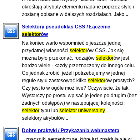
określają atrybuty elementu nadane poprzez style i
zostaną opisane w dalszych rozdziałach. Jako...
Selektory pseudoklas CSS / Łączenie
selektor
ów
Na koniec warto wspomnieć o jeszcze jednej
przydatnej własności
selektor
ów CSS. Jak się
można było przekonać, rodzajów
selektor
ów jest
bardzo wiele - każdy przeznaczony do innego celu.
Co jednak zrobić, jeżeli potrzebujemy w jednej
regule stylu zastosować kilka
selektor
ów prostych?
Czy jest to w ogóle możliwe? Oczywiście, że tak.
Wystarczy po prostu wpisać je jeden po drugim (bez
żadnych odstępów) w następującej kolejności:
selektor
typu lub
selektor
uniwersalny
selektory atrybutów...
Dobre praktyki / Przykazania webmastera
...znaczniki semantyczne, które już znajdują się w