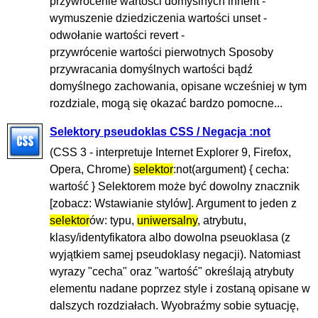
przywrócenie wartości domyślnych inherit -
wymuszenie dziedziczenia wartości unset -
odwołanie wartości revert -
przywrócenie wartości pierwotnych Sposoby
przywracania domyślnych wartości bądź
domyślnego zachowania, opisane wcześniej w tym
rozdziale, mogą się okazać bardzo pomocne...
Selektory pseudoklas CSS / Negacja :not
(CSS 3 - interpretuje Internet Explorer 9, Firefox,
Opera, Chrome)
selektor
:not(argument) { cecha:
wartość } Selektorem może być dowolny znacznik
[zobacz: Wstawianie stylów]. Argument to jeden z
selektor
ów: typu,
uniwersalny
, atrybutu,
klasy/identyfikatora albo dowolna pseuoklasa (z
wyjątkiem samej pseudoklasy negacji). Natomiast
wyrazy "cecha" oraz "wartość" określają atrybuty
elementu nadane poprzez style i zostaną opisane w
dalszych rozdziałach. Wyobraźmy sobie sytuację,