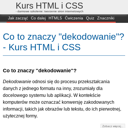
Kurs HTML i CSS
- darmowe szkolenie: tworzenie stron internetowych
Jak zacząć
Co dalej
HTML5
Ćwiczenia
Quiz
Znaczniki
Dla zielonych
CSS3
Selektory
Własności
Skrypty
Generatory
Co to znaczy "dekodowanie"?
FAQ
Przeglądarki
Mapa
FORUM
- Kurs HTML i CSS
Co to znaczy "dekodowanie"?
Dekodowanie
odnosi się do procesu przekształcania
danych z jednego formatu na inny, zrozumiały dla
docelowego systemu lub aplikacji. W kontekście
komputerów może oznaczać konwersję zakodowanych
informacji, takich jak obrazów lub tekstu, do ich pierwotnej,
użytecznej formy.
Zobacz więcej...