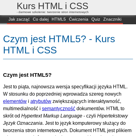
Kurs HTML i CSS
- darmowe szkolenie: tworzenie stron internetowych
Jak zacząć
Co dalej
HTML5
Ćwiczenia
Quiz
Znaczniki
Dla zielonych
CSS3
Selektory
Własności
Skrypty
Generatory
Czym jest HTML5? - Kurs
FAQ
Przeglądarki
Mapa
FORUM
HTML i CSS
Czym jest HTML5?
Jest to piąta, najnowsza wersja specyfikacji języka HTML.
W stosunku do poprzedniej wprowadza szereg nowych
elementów
i
atrybutów
zwiększających interaktywność,
multimedialność i
semantyczność
dokumentów. HTML to
skrót od
Hypertext Markup Language
- czyli
Hipertekstowy
Język Oznaczania
. Jest to język komputerowy służący do
tworzenia stron internetowych. Dokument HTML jest plikiem