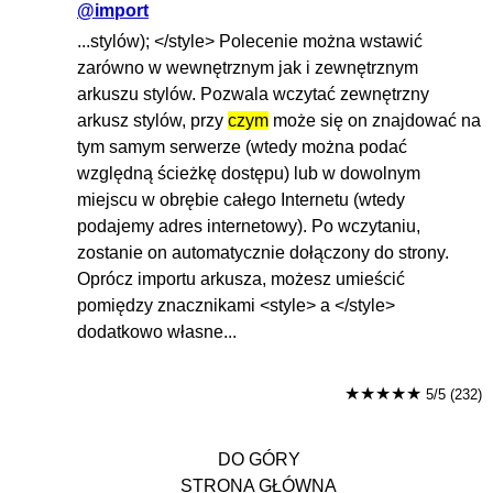
@import
...stylów); </style> Polecenie można wstawić
zarówno w wewnętrznym jak i zewnętrznym
arkuszu stylów. Pozwala wczytać zewnętrzny
arkusz stylów, przy
czym
może się on znajdować na
tym samym serwerze (wtedy można podać
względną ścieżkę dostępu) lub w dowolnym
miejscu w obrębie całego Internetu (wtedy
podajemy adres internetowy). Po wczytaniu,
zostanie on automatycznie dołączony do strony.
Oprócz importu arkusza, możesz umieścić
pomiędzy znacznikami <style> a </style>
dodatkowo własne...
★★★★★
5/5 (232)
DO GÓRY
STRONA GŁÓWNA