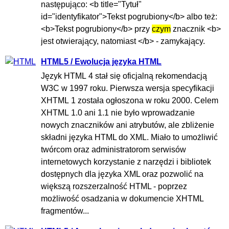
następująco: <b title="Tytuł"
id="identyfikator">Tekst pogrubiony</b> albo też:
<b>Tekst pogrubiony</b> przy
czym
znacznik <b>
jest otwierający, natomiast </b> - zamykający.
HTML5 / Ewolucja języka HTML
Język HTML 4 stał się oficjalną rekomendacją
W3C w 1997 roku. Pierwsza wersja specyfikacji
XHTML 1 została ogłoszona w roku 2000. Celem
XHTML 1.0 ani 1.1 nie było wprowadzanie
nowych znaczników ani atrybutów, ale zbliżenie
składni języka HTML do XML. Miało to umożliwić
twórcom oraz administratorom serwisów
internetowych korzystanie z narzędzi i bibliotek
dostępnych dla języka XML oraz pozwolić na
większą rozszerzalność HTML - poprzez
możliwość osadzania w dokumencie XHTML
fragmentów...