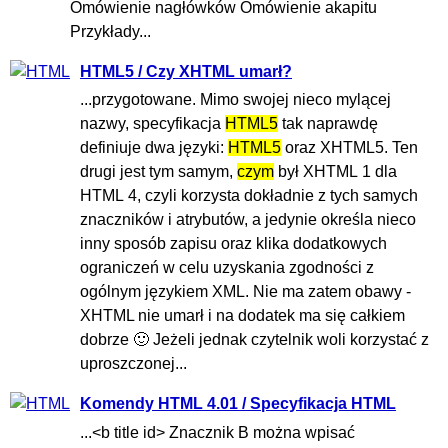
Omówienie nagłówków Omówienie akapitu
Przykłady...
HTML5 / Czy XHTML umarł?
...przygotowane. Mimo swojej nieco mylącej
nazwy, specyfikacja
HTML5
tak naprawdę
definiuje dwa języki:
HTML5
oraz XHTML5. Ten
drugi jest tym samym,
czym
był XHTML 1 dla
HTML 4, czyli korzysta dokładnie z tych samych
znaczników i atrybutów, a jedynie określa nieco
inny sposób zapisu oraz klika dodatkowych
ograniczeń w celu uzyskania zgodności z
ogólnym językiem XML. Nie ma zatem obawy -
XHTML nie umarł i na dodatek ma się całkiem
dobrze 🙂 Jeżeli jednak czytelnik woli korzystać z
uproszczonej...
Komendy HTML 4.01 / Specyfikacja HTML
...<b title id> Znacznik B można wpisać