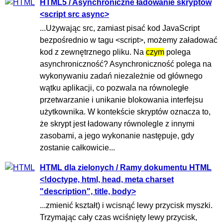
HTML5 / Asynchroniczne ładowanie skryptów
<script src async>
...Używając src, zamiast pisać kod JavaScript
bezpośrednio w tagu <script>, możemy załadować
kod z zewnętrznego pliku. Na
czym
polega
asynchroniczność? Asynchroniczność polega na
wykonywaniu zadań niezależnie od głównego
wątku aplikacji, co pozwala na równoległe
przetwarzanie i unikanie blokowania interfejsu
użytkownika. W kontekście skryptów oznacza to,
że skrypt jest ładowany równolegle z innymi
zasobami, a jego wykonanie następuje, gdy
zostanie całkowicie...
HTML dla zielonych / Ramy dokumentu HTML
<!doctype, html, head, meta charset
"description", title, body>
...zmienić kształt) i wcisnąć lewy przycisk myszki.
Trzymając cały czas wciśnięty lewy przycisk,