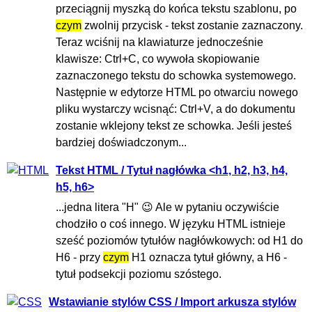
przeciągnij myszką do końca tekstu szablonu, po
czym
zwolnij przycisk - tekst zostanie zaznaczony.
Teraz wciśnij na klawiaturze jednocześnie
klawisze: Ctrl+C, co wywoła skopiowanie
zaznaczonego tekstu do schowka systemowego.
Następnie w edytorze HTML po otwarciu nowego
pliku wystarczy wcisnąć: Ctrl+V, a do dokumentu
zostanie wklejony tekst ze schowka. Jeśli jesteś
bardziej doświadczonym...
Tekst HTML / Tytuł nagłówka <h1, h2, h3, h4,
h5, h6>
...jedna litera "H" 😉 Ale w pytaniu oczywiście
chodziło o coś innego. W języku HTML istnieje
sześć poziomów tytułów nagłówkowych: od H1 do
H6 - przy
czym
H1 oznacza tytuł główny, a H6 -
tytuł podsekcji poziomu szóstego.
Wstawianie stylów CSS / Import arkusza stylów