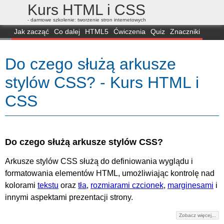
Kurs HTML i CSS
- darmowe szkolenie: tworzenie stron internetowych
Jak zacząć
Co dalej
HTML5
Ćwiczenia
Quiz
Znaczniki
Dla zielonych
CSS3
Selektory
Własności
Skrypty
Generatory
Do czego służą arkusze
FAQ
Przeglądarki
Mapa
FORUM
stylów CSS? - Kurs HTML i
CSS
Do czego służą arkusze stylów CSS?
Arkusze stylów CSS służą do definiowania wyglądu i
formatowania elementów HTML, umożliwiając kontrolę nad
kolorami
tekstu
oraz
tła
,
rozmiarami czcionek
,
marginesami
i
innymi aspektami prezentacji strony.
Zobacz więcej...