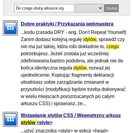
Dobre praktyki / Przykazania webmastera
...kodu (zasada DRY - ang. Don't Repeat Yourself)
Zanim dodasz kolejną regułę
stylów
, sprawdź czy
nie ma już takiej, która robi dokładnie to,
czego
potrzebujesz. Jeżeli została już wcześniej
zdefiniowana bardzo podobna, ale jednak nie do
końca identyczna reguła
stylów
, rozważ jej
ujednolicenie. Kopiując fragmenty deklaracji
utrudniasz sobie zarządzanie zmianami w
przyszłości (modyfikacji będzie trzeba dokonywać
w wielu miejscach porozrzucanych po całym
arkuszu CSS) i sprawiasz, że...
Wstawianie stylów CSS / Wewnętrzny arkusz
stylów
<style>
...użyć znacznika <style> w sekcji <head>