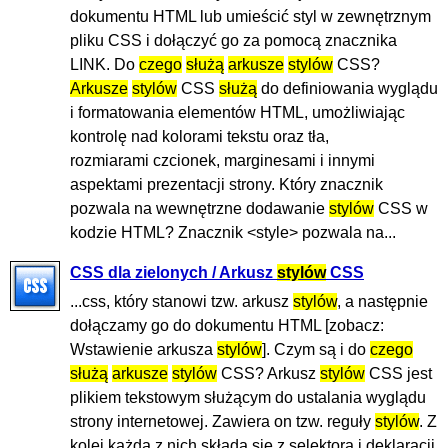
dokumentu HTML lub umieścić styl w zewnętrznym
pliku CSS i dołączyć go za pomocą znacznika
LINK. Do
czego
służą
arkusze
stylów
CSS?
Arkusze
stylów
CSS
służą
do definiowania wyglądu
i formatowania elementów HTML, umożliwiając
kontrolę nad kolorami tekstu oraz tła,
rozmiarami czcionek, marginesami i innymi
aspektami prezentacji strony. Który znacznik
pozwala na wewnętrzne dodawanie
stylów
CSS w
kodzie HTML? Znacznik <style> pozwala na...
CSS dla zielonych / Arkusz
stylów
CSS
...css, który stanowi tzw. arkusz
stylów
, a następnie
dołączamy go do dokumentu HTML [zobacz:
Wstawienie arkusza
stylów
]. Czym są i do
czego
służą
arkusze
stylów
CSS? Arkusz
stylów
CSS jest
plikiem tekstowym służącym do ustalania wyglądu
strony internetowej. Zawiera on tzw. reguły
stylów
. Z
kolei każda z nich składa się z selektora i deklaracji