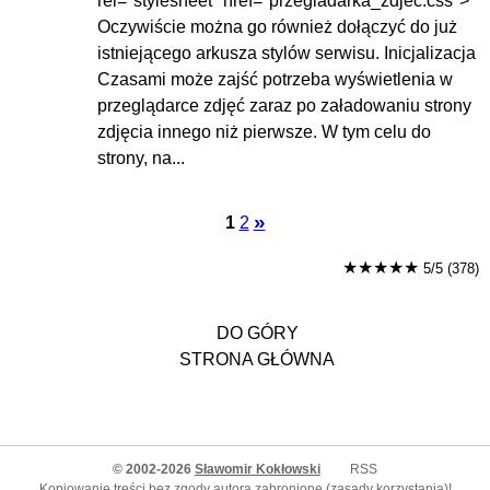
rel="stylesheet" href="przegladarka_zdjec.css">
Oczywiście można go również dołączyć do już
istniejącego arkusza stylów serwisu. Inicjalizacja
Czasami może zajść potrzeba wyświetlenia w
przeglądarce zdjęć zaraz po załadowaniu strony
zdjęcia innego niż pierwsze. W tym celu do
strony, na...
»
1
2
★★★★★
5/5 (378)
DO GÓRY
STRONA GŁÓWNA
© 2002-2026
Sławomir Kokłowski
RSS
Kopiowanie treści bez zgody autora zabronione (
zasady korzystania
)!