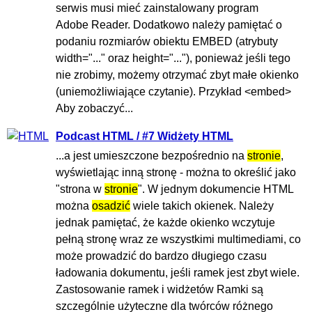
serwis musi mieć zainstalowany program
Adobe Reader. Dodatkowo należy pamiętać o
podaniu rozmiarów obiektu EMBED (atrybuty
width="..." oraz height="..."), ponieważ jeśli tego
nie zrobimy, możemy otrzymać zbyt małe okienko
(uniemożliwiające czytanie). Przykład <embed>
Aby zobaczyć...
Podcast HTML / #7 Widżety HTML
...a jest umieszczone bezpośrednio na
stronie
,
wyświetlając inną stronę - można to określić jako
"strona w
stronie
". W jednym dokumencie HTML
można
osadzić
wiele takich okienek. Należy
jednak pamiętać, że każde okienko wczytuje
pełną stronę wraz ze wszystkimi multimediami, co
może prowadzić do bardzo długiego czasu
ładowania dokumentu, jeśli ramek jest zbyt wiele.
Zastosowanie ramek i widżetów Ramki są
szczególnie użyteczne dla twórców różnego