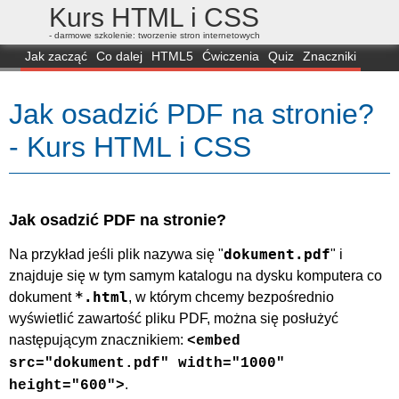
Kurs HTML i CSS
- darmowe szkolenie: tworzenie stron internetowych
Jak zacząć
Co dalej
HTML5
Ćwiczenia
Quiz
Znaczniki
Dla zielonych
CSS3
Selektory
Własności
Skrypty
Generatory
Jak osadzić PDF na stronie?
FAQ
Przeglądarki
Mapa
FORUM
- Kurs HTML i CSS
Jak osadzić PDF na stronie?
dokument.pdf
Na przykład jeśli plik nazywa się "
" i
znajduje się w tym samym katalogu na dysku komputera co
*.html
dokument
, w którym chcemy bezpośrednio
wyświetlić zawartość pliku PDF, można się posłużyć
następującym znacznikiem:
<embed
src="dokument.pdf" width="1000"
.
height="600">