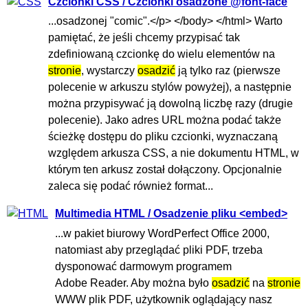
Czcionki CSS / Czcionki osadzone @font-face
...osadzonej "comic".</p> </body> </html> Warto
pamiętać, że jeśli chcemy przypisać tak
zdefiniowaną czcionkę do wielu elementów na
stronie
, wystarczy
osadzić
ją tylko raz (pierwsze
polecenie w arkuszu stylów powyżej), a następnie
można przypisywać ją dowolną liczbę razy (drugie
polecenie). Jako adres URL można podać także
ścieżkę dostępu do pliku czcionki, wyznaczaną
względem arkusza CSS, a nie dokumentu HTML, w
którym ten arkusz został dołączony. Opcjonalnie
zaleca się podać również format...
Multimedia HTML / Osadzenie pliku <embed>
...w pakiet biurowy WordPerfect Office 2000,
natomiast aby przeglądać pliki PDF, trzeba
dysponować darmowym programem
Adobe Reader. Aby można było
osadzić
na
stronie
WWW plik PDF, użytkownik oglądający nasz