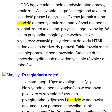
...CSS będzie miał zupełnie indywidualną oprawę
graficzną. Wstawianie tła graficznego pod tekstem
jest dość proste i oczywiste. Często jednak trzeba
osadzić
elementy graficzne, nad którymi nie będzie
widniał żaden tekst - np. przyciski, logo, ikony itp. W
takim przypadku mogłoby się wydawać, że
wystarczy wstawić pusty element do kodu HTML,
jednak jest to bardzo zły pomysł. Takie rozwiązanie
jest niepoprawne semantycznie. Staje się dużą
przeszkodą dla osób niewidomych, ale również dla
robotów...
Przeglądarka zdjęć
...{ margin-top: 10px; text-align: justify; }
Najwygodniej będzie zapisać go w osobnym
pliku z rozszerzeniem *.css - np.
przegladarka_zdjec.css i
osadzić
w nagłówku
dokumentu za pomocą znacznika: <link