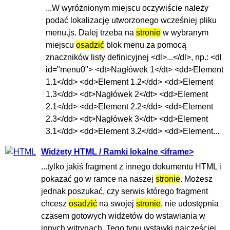
...W wyróżnionym miejscu oczywiście należy
podać lokalizację utworzonego wcześniej pliku
menu.js. Dalej trzeba na
stronie
w wybranym
miejscu
osadzić
blok menu za pomocą
znaczników listy definicyjnej <dl>...</dl>, np.: <dl
id="menu0"> <dt>Nagłówek 1</dt> <dd>Element
1.1</dd> <dd>Element 1.2</dd> <dd>Element
1.3</dd> <dt>Nagłówek 2</dt> <dd>Element
2.1</dd> <dd>Element 2.2</dd> <dd>Element
2.3</dd> <dt>Nagłówek 3</dt> <dd>Element
3.1</dd> <dd>Element 3.2</dd> <dd>Element...
Widżety HTML / Ramki lokalne <iframe>
...tylko jakiś fragment z innego dokumentu HTML i
pokazać go w ramce na naszej
stronie
. Możesz
jednak poszukać, czy serwis którego fragment
chcesz
osadzić
na swojej
stronie
, nie udostępnia
czasem gotowych widżetów do wstawiania w
innych witrynach. Tego typu wstawki najczęściej