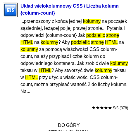
Układ wielokolumnowy CSS / Liczba kolumn
{column-count}
...przenoszony z końca jednej
kolumny
na początek
sąsiedniej, leżącej po jej prawej stronie... Pytania i
odpowiedzi {column-count} Jak
podzielić
stronę
HTML
na
kolumny
? Aby
podzielić
stronę
HTML
na
kolumny
za pomocą właściwości CSS column-
count, należy przypisać liczbę kolumn do
odpowiedniego kontenera. Jak zrobić dwie
kolumny
tekstu w
HTML
? Aby stworzyć dwie
kolumny
tekstu
w
HTML
przy użyciu właściwości CSS column-
count, można przypisać wartość 2 do liczby kolumn.
Na...
★★★★★
5/5 (378)
DO GÓRY