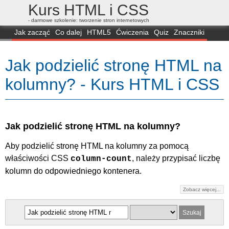
Kurs HTML i CSS
- darmowe szkolenie: tworzenie stron internetowych
Jak zacząć
Co dalej
HTML5
Ćwiczenia
Quiz
Znaczniki
Dla zielonych
CSS3
Selektory
Własności
Skrypty
Generatory
Jak podzielić stronę HTML na
FAQ
Przeglądarki
Mapa
FORUM
kolumny? - Kurs HTML i CSS
Jak podzielić stronę HTML na kolumny?
Aby podzielić stronę HTML na kolumny za pomocą
właściwości CSS
, należy przypisać liczbę
column-count
kolumn do odpowiedniego kontenera.
Zobacz więcej...