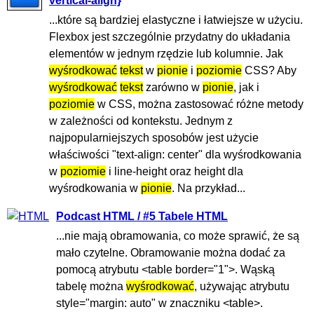
vertical-align}
...które są bardziej elastyczne i łatwiejsze w użyciu.
Flexbox jest szczególnie przydatny do układania
elementów w jednym rzędzie lub kolumnie. Jak
wyśrodkować
tekst
w
pionie
i
poziomie
CSS? Aby
wyśrodkować
tekst
zarówno w
pionie
, jak i
poziomie
w CSS, można zastosować różne metody
w zależności od kontekstu. Jednym z
najpopularniejszych sposobów jest użycie
właściwości "text-align: center" dla wyśrodkowania
w
poziomie
i line-height oraz height dla
wyśrodkowania w
pionie
. Na przykład...
Podcast HTML / #5 Tabele HTML
...nie mają obramowania, co może sprawić, że są
mało czytelne. Obramowanie można dodać za
pomocą atrybutu <table border="1">. Wąską
tabelę można
wyśrodkować
, używając atrybutu
style="margin: auto" w znaczniku <table>.