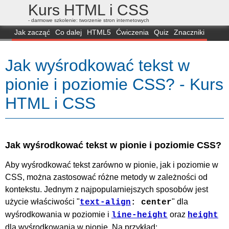
Kurs HTML i CSS
- darmowe szkolenie: tworzenie stron internetowych
Jak zacząć
Co dalej
HTML5
Ćwiczenia
Quiz
Znaczniki
Dla zielonych
CSS3
Selektory
Własności
Skrypty
Generatory
Jak wyśrodkować tekst w
FAQ
Przeglądarki
Mapa
FORUM
pionie i poziomie CSS? - Kurs
HTML i CSS
Jak wyśrodkować tekst w pionie i poziomie CSS?
Aby wyśrodkować tekst zarówno w pionie, jak i poziomie w
CSS, można zastosować różne metody w zależności od
kontekstu. Jednym z najpopularniejszych sposobów jest
użycie właściwości "
" dla
text-align
: center
wyśrodkowania w poziomie i
oraz
line-height
height
dla wyśrodkowania w pionie. Na przykład: