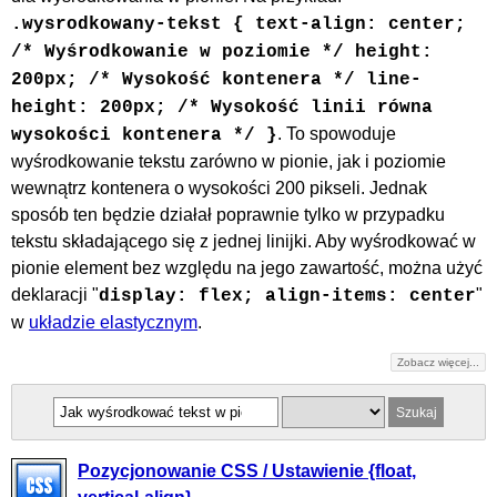
.wysrodkowany-tekst { text-align: center;
/* Wyśrodkowanie w poziomie */ height:
200px; /* Wysokość kontenera */ line-
height: 200px; /* Wysokość linii równa
. To spowoduje
wysokości kontenera */ }
wyśrodkowanie tekstu zarówno w pionie, jak i poziomie
wewnątrz kontenera o wysokości 200 pikseli. Jednak
sposób ten będzie działał poprawnie tylko w przypadku
tekstu składającego się z jednej linijki. Aby wyśrodkować w
pionie element bez względu na jego zawartość, można użyć
deklaracji "
"
display: flex; align-items: center
w
układzie elastycznym
.
Zobacz więcej...
Pozycjonowanie CSS / Ustawienie {float,