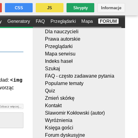
CSS
JS
Skrypty
Informacje
y
Generatory
FAQ
Przeglądarki
Mapa
FORUM
Dla nauczycieli
Prawa autorskie
Przeglądarki
Mapa serwisu
Indeks haseł
Szukaj
FAQ - często zadawane pytania
kład:
<img
Popularne tematy
tworząc
Quiz
Zmień skórkę
Kontakt
Zobacz więcej...
Sławomir Kokłowski (autor)
Wyróżnienia
Księga gości
Forum dyskusyjne