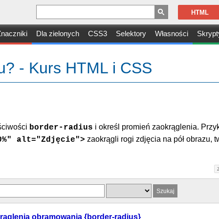
HTML
naczniki
Dla zielonych
CSS3
Selektory
Własności
Skrypt
ciu? - Kurs HTML i CSS
ściwości
i określ promień zaokrąglenia. Przy
border-radius
zaokrągli rogi zdjęcia na pół obrazu, 
0%" alt="Zdjęcie">
rąglenia obramowania {border-radius}