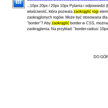
...10px 20px / 20px 10px Pytania i odpowiedzi {
właściwość, która pozwala
zaokrąglić
rogi
eleme
zaokrąglonych rogów. Może być stosowana dla
"border"? Aby
zaokrąglić
border w CSS, można u
zaokrąglenia. Na przykład: "border-radius: 10px.
DO GÓ