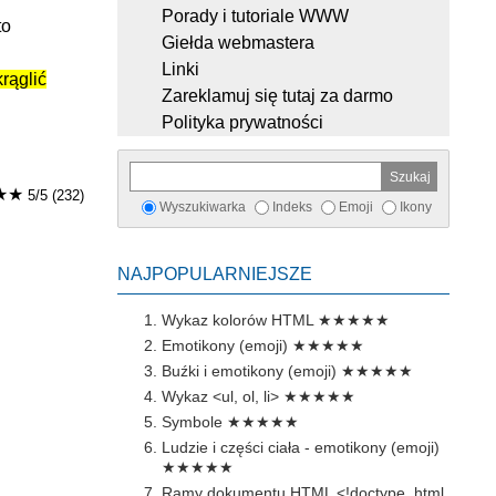
Porady i tutoriale WWW
to
Giełda webmastera
Linki
rąglić
Zareklamuj się tutaj za darmo
Polityka prywatności
★★
5/5 (232)
Wyszukiwarka
Indeks
Emoji
Ikony
NAJPOPULARNIEJSZE
Wykaz kolorów HTML
★★★★★
Emotikony (emoji)
★★★★★
Buźki i emotikony (emoji)
★★★★★
Wykaz <ul, ol, li>
★★★★★
Symbole
★★★★★
Ludzie i części ciała - emotikony (emoji)
★★★★★
Ramy dokumentu HTML <!doctype, html,