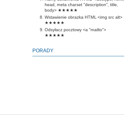
head, meta charset "description", title,
body>
★★★★★
Wstawienie obrazka HTML <img src alt>
★★★★★
Odsyłacz pocztowy <a "mailto">
★★★★★
PORADY