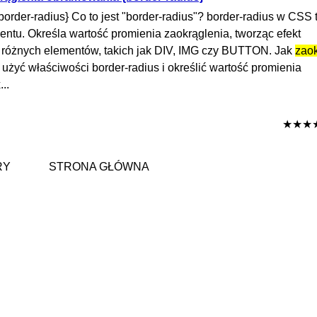
border-radius} Co to jest "border-radius"? border-radius w CSS 
ntu. Określa wartość promienia zaokrąglenia, tworząc efekt
 różnych elementów, takich jak DIV, IMG czy BUTTON. Jak
zaok
żyć właściwości border-radius i określić wartość promienia
..
★★★
RY
STRONA GŁÓWNA