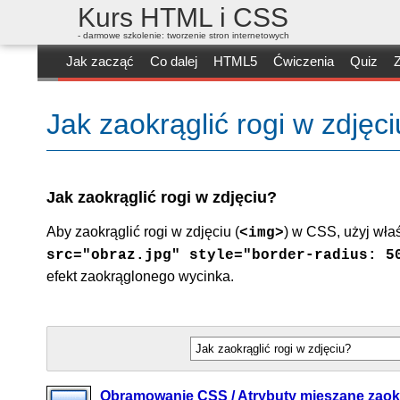
Kurs HTML i CSS
- darmowe szkolenie: tworzenie stron internetowych
Jak zacząć
Co dalej
HTML5
Ćwiczenia
Quiz
Z
Jak zaokrąglić rogi w zdję
Jak zaokrąglić rogi w zdjęciu?
Aby zaokrąglić rogi w zdjęciu (
) w CSS, użyj wła
<img>
src="obraz.jpg" style="border-radius: 5
efekt zaokrąglonego wycinka.
Obramowanie CSS / Atrybuty mieszane zaok