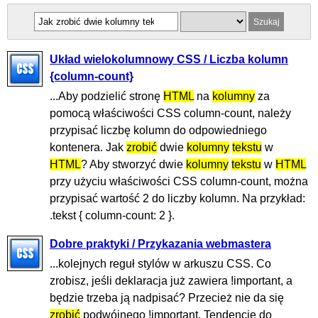
Układ wielokolumnowy CSS / Liczba kolumn
{column-count}
...Aby podzielić stronę
HTML
na
kolumny
za
pomocą właściwości CSS column-count, należy
przypisać liczbę kolumn do odpowiedniego
kontenera. Jak
zrobić
dwie
kolumny
tekstu
w
HTML
? Aby stworzyć dwie
kolumny
tekstu
w
HTML
przy użyciu właściwości CSS column-count, można
przypisać wartość 2 do liczby kolumn. Na przykład:
.tekst { column-count: 2 }.
Dobre praktyki / Przykazania webmastera
...kolejnych reguł stylów w arkuszu CSS. Co
zrobisz, jeśli deklaracja już zawiera !important, a
będzie trzeba ją nadpisać? Przecież nie da się
zrobić
podwójnego !important. Tendencję do