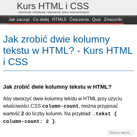
Kurs HTML i CSS
- darmowe szkolenie: tworzenie stron internetowych
Jak zacząć
Co dalej
HTML5
Ćwiczenia
Quiz
Znaczniki
Dla zielonych
CSS3
Selektory
Własności
Skrypty
Generatory
Jak zrobić dwie kolumny
FAQ
Przeglądarki
Mapa
FORUM
tekstu w HTML? - Kurs HTML
i CSS
Jak zrobić dwie kolumny tekstu w HTML?
Aby stworzyć dwie kolumny tekstu w HTML przy użyciu
właściwości CSS
, można przypisać
column-count
2
wartość
do liczby kolumn. Na przykład:
.tekst {
.
column-count: 2 }
Zobacz więcej...