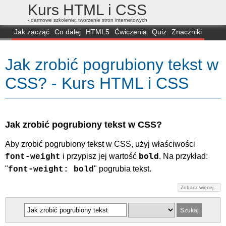
Kurs HTML i CSS
- darmowe szkolenie: tworzenie stron internetowych
Jak zacząć
Co dalej
HTML5
Ćwiczenia
Quiz
Znaczniki
Dla zielonych
CSS3
Selektory
Własności
Skrypty
Generatory
Jak zrobić pogrubiony tekst w
FAQ
Przeglądarki
Mapa
FORUM
CSS? - Kurs HTML i CSS
Jak zrobić pogrubiony tekst w CSS?
Aby zrobić pogrubiony tekst w CSS, użyj właściwości
bold
i przypisz jej wartość
. Na przykład:
font-weight
"
" pogrubia tekst.
font-weight: bold
Zobacz więcej...