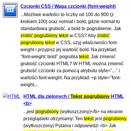
Czcionki CSS / Waga czcionki {font-weight}
...Możliwe wartości to liczby od 100 do 900 (z
krokiem 100) oraz normal i bold, gdzie normal to
standardowa grubość, a bold to pogrubienie. Jak
zrobić
pogrubiony
tekst
w CSS? Aby
zrobić
pogrubiony
tekst
w CSS, użyj właściwości font-
weight i przypisz jej wartość bold. Na przykład:
"font-weight: bold" pogrubia
tekst
. Jak zmienić
grubość czcionki HTML? W HTML można zmienić
grubość czcionki za pomocą atrybutu style="..." i
wartości font-weight. Na przykład: <p style="font-
weight...
HTML dla zielonych /
Tekst
pogrubiony
HTML
<b>
...jest
pogrubiony
(wytłuszczony)</b> na ekranie
przeglądarki otrzymamy: Ten
tekst
jest
pogrubiony
(wytłuszczony) Pytania i odpowiedzi <b> Jak