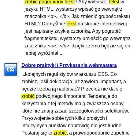
zrobić
pogrubiony
tekst
? Aby wytłuścić
tekst
w
języku HTML, wystarczy wpisać go wewnątrz
znacznika <b>...</b>. Jak zmienić grubość tekstu
HTML? Domyślnie
tekst
na stronie internetowej
jest napisany zwykłą czcionką. Aby pogrubić
fragment tekstu, wystarczy umieścić go wewnątrz
znacznika <b>...</b>, dzięki czemu będzie się on
lepiej wyróżniał...
Dobre praktyki / Przykazania webmastera
...kolejnych reguł stylów w arkuszu CSS. Co
zrobisz, jeśli deklaracja już zawiera !important, a
będzie trzeba ją nadpisać? Przecież nie da się
zrobić
podwójnego !important. Tendencję do
korzystania z tej metody mają zwłaszcza osoby,
które nie znają zasad szczegółowości selektorów.
Przyswojenie sobie tych kilku prostych i
intuicyjnych punktów naprawdę nie jest trudne.
Postaraj się to
zrobić
, a prawdopodobnie zupełnie