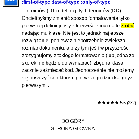
:first-of-type :last-of-type :only-of-type
...terminów (DT) i definicji tych terminów (DD).
Chcielibyśmy zmienić sposób formatowania tylko
pierwszej definicji listy. Oczywiście można to
zrobić
nadając mu klasę. Nie jest to jednak najlepsze
rozwiązanie, ponieważ niepotrzebnie zwiększa
rozmiar dokumentu, a przy tym jeśli w przyszłości
zrezygnujemy z takiego formatowania (lub jedna ze
skórek nie będzie go wymagać), zbędna klasa
zacznie zaśmiecać kod. Jednocześnie nie możemy
się posłużyć selektorem pierwszego dziecka, gdyż
pierwszym...
★★★★★
5/5 (232)
DO GÓRY
STRONA GŁÓWNA