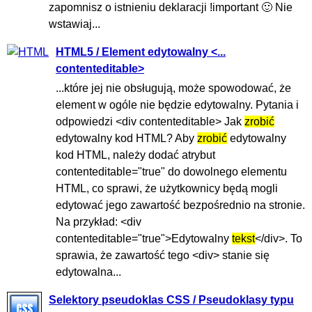
zapomnisz o istnieniu deklaracji !important 🙂 Nie
wstawiaj...
HTML5 / Element edytowalny <...
contenteditable>
...które jej nie obsługują, może spowodować, że
element w ogóle nie będzie edytowalny. Pytania i
odpowiedzi <div contenteditable> Jak
zrobić
edytowalny kod HTML? Aby
zrobić
edytowalny
kod HTML, należy dodać atrybut
contenteditable="true" do dowolnego elementu
HTML, co sprawi, że użytkownicy będą mogli
edytować jego zawartość bezpośrednio na stronie.
Na przykład: <div
contenteditable="true">Edytowalny
tekst
</div>. To
sprawia, że zawartość tego <div> stanie się
edytowalna...
Selektory pseudoklas CSS / Pseudoklasy typu