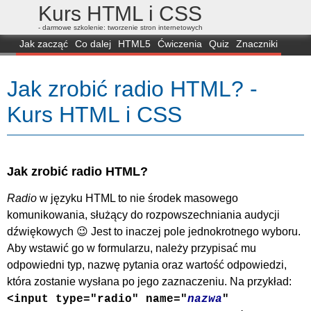
Kurs HTML i CSS
- darmowe szkolenie: tworzenie stron internetowych
Jak zacząć
Co dalej
HTML5
Ćwiczenia
Quiz
Znaczniki
Dla zielonych
CSS3
Selektory
Własności
Skrypty
Generatory
Jak zrobić radio HTML? -
FAQ
Przeglądarki
Mapa
FORUM
Kurs HTML i CSS
Jak zrobić radio HTML?
Radio
w języku HTML to nie środek masowego
komunikowania, służący do rozpowszechniania audycji
dźwiękowych 😉 Jest to inaczej pole jednokrotnego wyboru.
Aby wstawić go w formularzu, należy przypisać mu
odpowiedni typ, nazwę pytania oraz wartość odpowiedzi,
która zostanie wysłana po jego zaznaczeniu. Na przykład:
<input type="radio" name="
nazwa
"