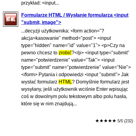
przykład: <input...
Formularze HTML / Wysłanie formularza <input
"submit, image">
...decyzji użytkownika: <form action="?
akcja=kasowanie" method="post"> <input
type="hidden" name="id" value="1"> <p>Czy na
pewno chcesz to
zrobić
?</p> <input type="submit"
name="potwierdzenie" value="Tak"> <input
type="submit" name="potwierdzenie" value="Nie">
</form> Pytania i odpowiedzi <input "submit"> Jak
wysłać formularz
HTML
? Domyślnie formularz jest
wysyłany, jeśli użytkownik wciśnie Enter wpisując
coś w dowolnym polu tekstowym albo polu hasła,
które się w nim znajdują...
★★★★★
5/5 (232)