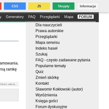
CSS
JS
Skrypty
Informacje
y
Generatory
FAQ
Przeglądarki
Mapa
FORUM
Dla nauczycieli
Prawa autorskie
Przeglądarki
Mapa serwisu
Indeks haseł
Szukaj
FAQ - często zadawane pytania
bramowania.
Popularne tematy
rną ramkę
Quiz
Zmień skórkę
Kontakt
Zobacz więcej...
Sławomir Kokłowski (autor)
Wyróżnienia
Księga gości
Forum dyskusyjne