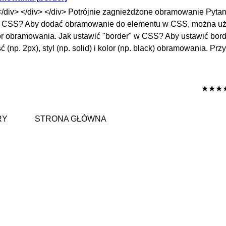
/div> </div> </div> Potrójnie zagnieżdżone obramowanie Pytani
CSS? Aby dodać obramowanie do elementu w CSS, można u
kolor obramowania. Jak ustawić "border" w CSS? Aby ustawić bo
 (np. 2px), styl (np. solid) i kolor (np. black) obramowania. Przy
★★★
RY
STRONA GŁÓWNA