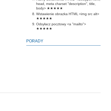
head, meta charset "description", title,
body>
★★★★★
Wstawienie obrazka HTML <img src alt>
★★★★★
Odsyłacz pocztowy <a "mailto">
★★★★★
PORADY