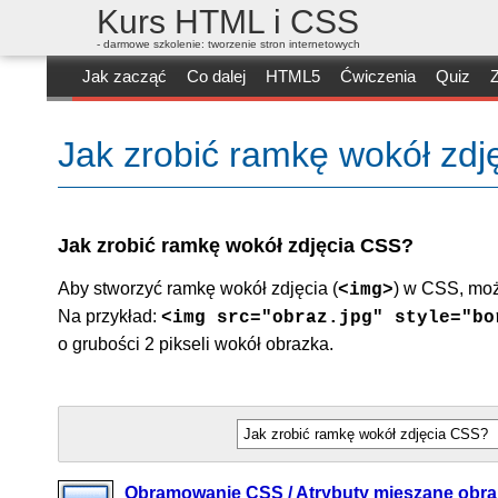
Kurs HTML i CSS
- darmowe szkolenie: tworzenie stron internetowych
Jak zacząć
Co dalej
HTML5
Ćwiczenia
Quiz
Z
Jak zrobić ramkę wokół zd
Jak zrobić ramkę wokół zdjęcia CSS?
Aby stworzyć ramkę wokół zdjęcia (
) w CSS, mo
<img>
Na przykład:
<img src="obraz.jpg" style="bo
o grubości 2 pikseli wokół obrazka.
Obramowanie CSS / Atrybuty mieszane obra