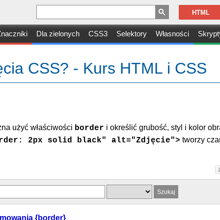
HTML
naczniki
Dla zielonych
CSS3
Selektory
Własności
Skrypt
jęcia CSS? - Kurs HTML i CSS
żna użyć właściwości
i określić grubość, styl i kolor o
border
tworzy cza
rder: 2px solid black" alt="Zdjęcie">
mowania {border}