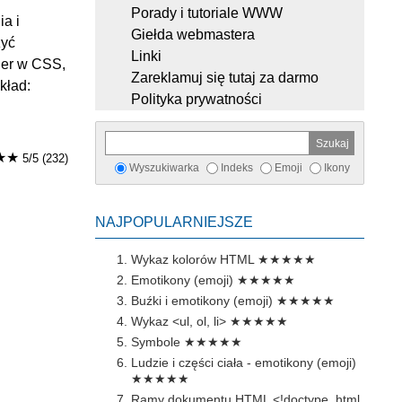
Porady i tutoriale WWW
a i
Giełda webmastera
żyć
Linki
rder w CSS,
Zareklamuj się tutaj za darmo
kład:
Polityka prywatności
★★
5/5 (232)
Wyszukiwarka
Indeks
Emoji
Ikony
NAJPOPULARNIEJSZE
Wykaz kolorów HTML
★★★★★
Emotikony (emoji)
★★★★★
Buźki i emotikony (emoji)
★★★★★
Wykaz <ul, ol, li>
★★★★★
Symbole
★★★★★
Ludzie i części ciała - emotikony (emoji)
★★★★★
Ramy dokumentu HTML <!doctype, html,