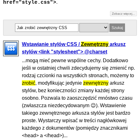
.
href="style.css">
Zobacz więcej...
Wstawianie stylów CSS /
Zewnętrzny
arkusz
stylów <link "stylesheet"> @charset
...mogą mieć pewne wspólne cechy. Dodatkowo
jeśli w ostatniej chwili zdecydujemy się zmienić np.
rodzaj czcionki na wszystkich stronach, możemy to
zrobić
, modyfikując jedynie
zewnętrzny
arkusz
stylów, bez konieczności zmiany każdej strony
osobno. Pozwala to zaoszczędzić mnóstwo czasu
(zwłaszcza niezdecydowanym 😉). Wstawienie
takiego zewnętrznego arkusza stylów jest bardzo
proste. Wystarczy wpisać w treści nagłówkowej
każdego z dokumentów (pomiędzy znacznikami
<head> a </head>)...