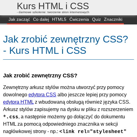
Kurs HTML i CSS
- darmowe szkolenie: tworzenie stron internetowych
Jak zacząć
Co dalej
HTML5
Ćwiczenia
Quiz
Znaczniki
Dla zielonych
CSS3
Selektory
Własności
Skrypty
Generatory
Jak zrobić zewnętrzny CSS?
FAQ
Przeglądarki
Mapa
FORUM
- Kurs HTML i CSS
Jak zrobić zewnętrzny CSS?
Zewnętrzny arkusz stylów można utworzyć przy pomocy
dowolnego
edytora CSS
albo jeszcze lepiej przy pomocy
edytora HTML
z wbudowaną obsługą również języka CSS.
Arkusz stylów zapisujemy na dysku w pliku z rozszerzeniem
*.css
, a następnie możemy go dołączyć do dokumentu
HTML za pomocą odpowiedniego znacznika w sekcji
nagłówkowej strony - np.:
<link rel="stylesheet"