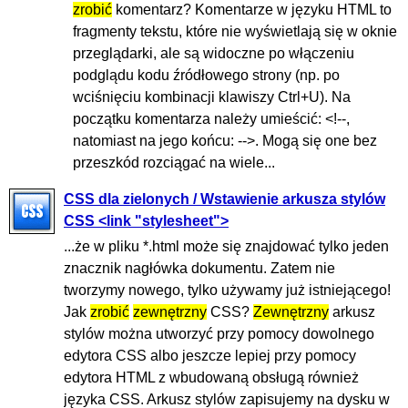
zrobić
komentarz? Komentarze w języku HTML to
fragmenty tekstu, które nie wyświetlają się w oknie
przeglądarki, ale są widoczne po włączeniu
podglądu kodu źródłowego strony (np. po
wciśnięciu kombinacji klawiszy Ctrl+U). Na
początku komentarza należy umieścić: <!--,
natomiast na jego końcu: -->. Mogą się one bez
przeszkód rozciągać na wiele...
CSS dla zielonych / Wstawienie arkusza stylów
CSS <link "stylesheet">
...że w pliku *.html może się znajdować tylko jeden
znacznik nagłówka dokumentu. Zatem nie
tworzymy nowego, tylko używamy już istniejącego!
Jak
zrobić
zewnętrzny
CSS?
Zewnętrzny
arkusz
stylów można utworzyć przy pomocy dowolnego
edytora CSS albo jeszcze lepiej przy pomocy
edytora HTML z wbudowaną obsługą również
języka CSS. Arkusz stylów zapisujemy na dysku w