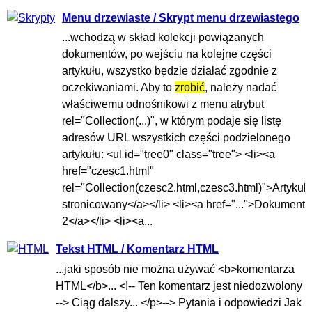
Menu drzewiaste / Skrypt menu drzewiastego
...wchodzą w skład kolekcji powiązanych
dokumentów, po wejściu na kolejne części
artykułu, wszystko będzie działać zgodnie z
oczekiwaniami. Aby to
zrobić
, należy nadać
właściwemu odnośnikowi z menu atrybut
rel="Collection(...)", w którym podaje się listę
adresów URL wszystkich części podzielonego
artykułu: <ul id="tree0" class="tree"> <li><a
href="czesc1.html"
rel="Collection(czesc2.html,czesc3.html)">Artykuł
stronicowany</a></li> <li><a href="...">Dokument
2</a></li> <li><a...
Tekst HTML / Komentarz HTML
...jaki sposób nie można używać <b>komentarza
HTML</b>... <!-- Ten komentarz jest niedozwolony
--> Ciąg dalszy... </p>--> Pytania i odpowiedzi Jak