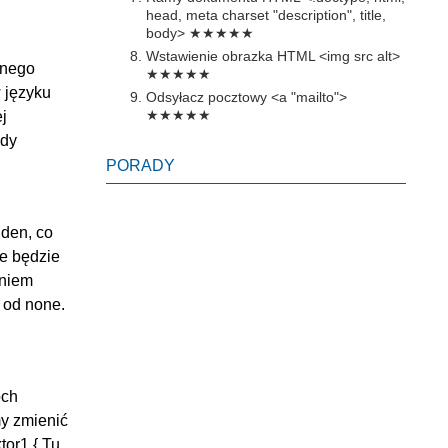
head, meta charset "description", title,
body>
★★★★★
Wstawienie obrazka HTML <img src alt>
znego
★★★★★
 języku
Odsyłacz pocztowy <a "mailto">
★★★★★
j
ody
PORADY
dden, co
ie będzie
aniem
 od none.
óch
my zmienić
tor1 { Tu