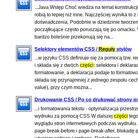
...Java Wstęp Choć wiedza na temat konstrukc
robią to lepiej niż inne. Najczęściej wynika to 
doświadczenia. Podobnie w dziedzinie tworzeni
początkujące często poruszają się po omacku.
bardzo boleśnie przekonują się na...
Selektory elementów CSS /
Reguły
stylów
...w języku CSS definiuje się za pomocą tzw. r
i składa się z dwóch
części
: selektora i deklar
formatowanie, a deklaracja podaje to formatowa
składa się przynajmniej z jednego zespołu cech
value), przy czym można...
Drukowanie CSS / Po co drukować strony i
...i formatowania tekstu - optymalizacja przest
wydruku za pomocą CSS W dalszej
części
tego
wyglądu stron internetowych podczas wydruku.
page-break-before i page-break-after, blokadę p