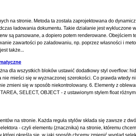
onych na stronie. Metoda ta została zaprojektowana do dynamic
dczas ładowania dokumentu. Takie działanie jest wykluczone w
rw są parsowane, a dopiero potem renderowane. Obejściem te
nie zawartości po załadowaniu, np. poprzez własności i met
st także...
omatyczne
można dla wszystkich bloków ustawić dodatkowy styl overflow: hi
ra nie mieści się w wyznaczonej szerokości. Co prawda wtedy n
y nie zmieni się w sposób niekontrolowany. 6. Elementy z oblew
EXTAREA, SELECT, OBJECT - z ustawionym stylem float różnym
mentów na stronie. Każda reguła stylów składa się zawsze z dw
Selektora - czyli elementu (znacznika) na stronie, któremu chce
 której określa się, w jaki sposób chcemy zmienić wygląd selek