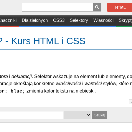
HTML
naczniki
Dla zielonych
CSS3
Selektory
Własności
Skrypt
S? - Kurs HTML i CSS
tora
i
deklaracji
. Selektor wskazuje na element lub elementy, do
aracje określają konkretne
właściwości
i
wartości
stylów, które 
zmienia kolor tekstu na niebieski.
or: blue;