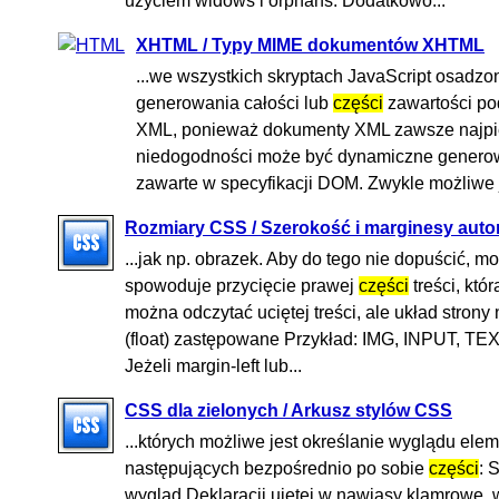
użyciem widows i orphans. Dodatkowo...
XHTML / Typy MIME dokumentów XHTML
...we wszystkich skryptach JavaScript osadz
generowania całości lub
części
zawartości po
XML, ponieważ dokumenty XML zawsze najpie
niedogodności może być dynamiczne generowa
zawarte w specyfikacji DOM. Zwykle możliwe je
Rozmiary CSS / Szerokość i marginesy aut
...jak np. obrazek. Aby do tego nie dopuścić, 
spowoduje przycięcie prawej
części
treści, któ
można odczytać uciętej treści, ale układ stron
(float) zastępowane Przykład: IMG, INPUT, T
Jeżeli margin-left lub...
CSS dla zielonych / Arkusz stylów CSS
...których możliwe jest określanie wyglądu ele
następujących bezpośrednio po sobie
części
: 
wygląd Deklaracji ujętej w nawiasy klamrowe, w