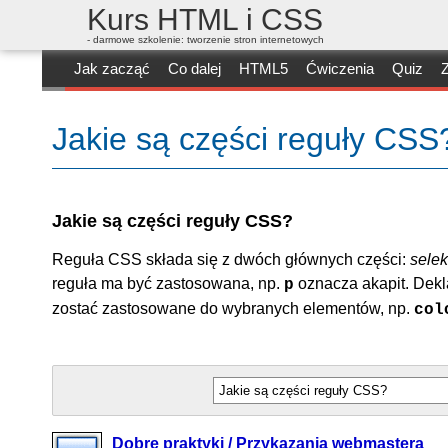
Kurs HTML i CSS
- darmowe szkolenie: tworzenie stron internetowych
Jak zacząć
Co dalej
HTML5
Ćwiczenia
Quiz
Z
Jakie są części reguły CS
Jakie są części reguły CSS?
Reguła CSS składa się z dwóch głównych części:
selek
reguła ma być zastosowana, np.
oznacza akapit. Dekl
p
zostać zastosowane do wybranych elementów, np.
col
Dobre praktyki / Przykazania webmastera