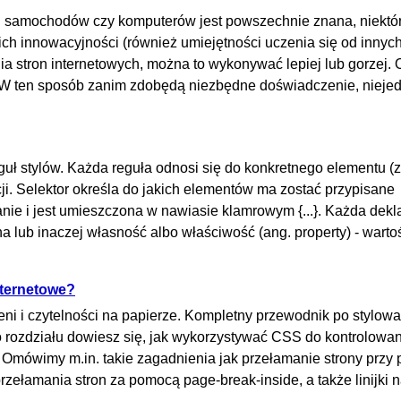
ji samochodów czy komputerów jest powszechnie znana, niektór
z ich innowacyjności (również umiejętności uczenia się od innych
a stron internetowych, można to wykonywać lepiej lub gorzej.
 W ten sposób zanim zdobędą niezbędne doświadczenie, niejed
eguł stylów. Każda reguła odnosi się do konkretnego elementu (
acji. Selektor określa do jakich elementów ma zostać przypisane
nie i jest umieszczona w nawiasie klamrowym {...}. Każda dekl
a lub inaczej własność albo właściwość (ang. property) - warto
nternetowe?
rzeni i czytelności na papierze. Kompletny przewodnik po stylow
 rozdziału dowiesz się, jak wykorzystywać CSS do kontrolowan
 Omówimy m.in. takie zagadnienia jak przełamanie strony przy
rzełamania stron za pomocą page-break-inside, a także linijki n