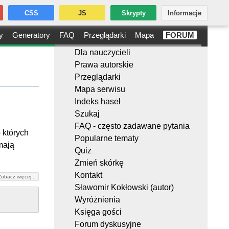
CSS
JS
Skrypty
Informacje
y
Generatory
FAQ
Przeglądarki
Mapa
FORUM
Dla nauczycieli
Prawa autorskie
Przeglądarki
Mapa serwisu
Indeks haseł
Szukaj
FAQ - często zadawane pytania
 których
Popularne tematy
mają
Quiz
Zmień skórkę
Kontakt
Zobacz więcej...
Sławomir Kokłowski (autor)
Wyróżnienia
Księga gości
Forum dyskusyjne