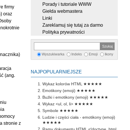
Porady i tutoriale WWW
e firmy
Giełda webmastera
) oraz
Linki
 Osoby
Zareklamuj się tutaj za darmo
nokrotnie
Polityka prywatności
znacznika)
Wyszukiwarka
Indeks
Emoji
Ikony
aracja
NAJPOPULARNIEJSZE
ść (ang.
Wykaz kolorów HTML
★★★★★
Emotikony (emoji)
★★★★★
Buźki i emotikony (emoji)
★★★★★
aniu
Wykaz <ul, ol, li>
★★★★★
ia
Symbole
★★★★★
 pomocy
Ludzie i części ciała - emotikony (emoji)
★★★★★
a stronie z
Ramy dokumentu HTML <!doctype, html,