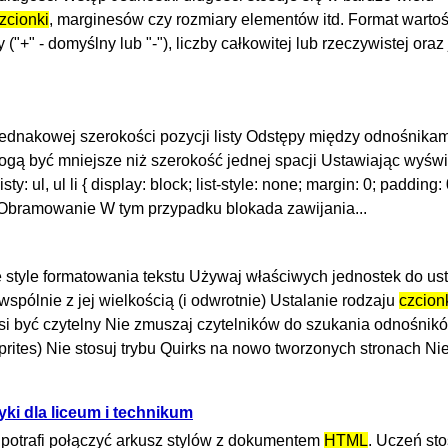
zcionki
, marginesów czy rozmiary elementów itd. Format wartoś
("+" - domyślny lub "-"), liczby całkowitej lub rzeczywistej oraz 
 jednakowej szerokości pozycji listy Odstępy między odnośnikam
mogą być mniejsze niż szerokość jednej spacji Ustawiając wyświ
y: ul, ul li { display: block; list-style: none; margin: 0; padding: 0;
Obramowanie W tym przypadku blokada zawijania...
ne style formatowania tekstu Używaj właściwych jednostek do us
spólnie z jej wielkością (i odwrotnie) Ustalanie rodzaju
czcion
si być czytelny Nie zmuszaj czytelników do szukania odnośni
ites) Nie stosuj trybu Quirks na nowo tworzonych stronach Ni
tyki dla liceum i technikum
ń potrafi połączyć arkusz stylów z dokumentem
HTML
. Uczeń sto