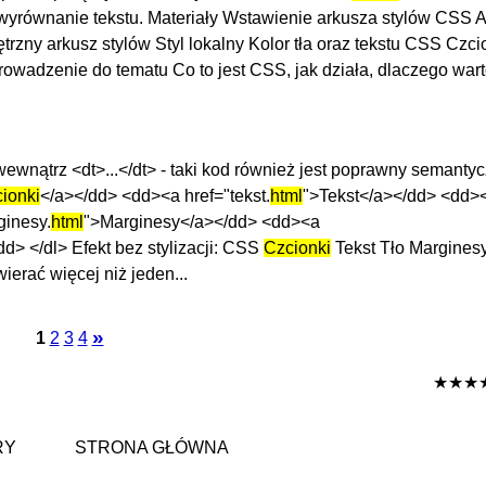
 wyrównanie tekstu. Materiały Wstawienie arkusza stylów CSS 
zny arkusz stylów Styl lokalny Kolor tła oraz tekstu CSS Cz
wadzenie do tematu Co to jest CSS, jak działa, dlaczego war
wewnątrz <dt>...</dt> - taki kod również jest poprawny semantyc
ionki
</a></dd> <dd><a href="tekst.
html
">Tekst</a></dd> <dd>
ginesy.
html
">Marginesy</a></dd> <dd><a
> </dl> Efekt bez stylizacji: CSS
Czcionki
Tekst Tło Margines
rać więcej niż jeden...
»
1
2
3
4
★★★
RY
STRONA GŁÓWNA