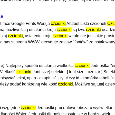
ce
-face Google Fonts Wersja
czcionki
Alfabet Lista czcionek
Czc
ą możliwością ustalania kroju
czcionki
są tzw.
czcionki
osadzo
odzaj
czcionki
, ustalenie kroju
czcionki
wcale nie jest takie prost
lona nasza strona WWW, decyduje zestaw "fontów" zainstalowan
ize} Najlepszy sposób ustalania wielkości
czcionki
Jednostka "e
 Wielkość
czcionki
{font-size} selektor { font-size: rozmiar } Sele
wać tekst, np. p - akapit, h1 - tytuł czy td - komórka tabeli [z
należy podać konkretną wielkość
czcionki
. Możliwe są tutaj czte
ki względne
czcionki
Jednostki procentowe obszaru wyświetlani
ługości Wstęp Jednostki długości stosuje się w bardzo wielu