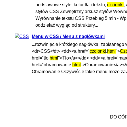
podstawowe style: kolor tła i tekstu,
czcionki
,
stylów CSS Zewnętrzny arkusz stylów Wewnętr
Wyrównanie tekstu CSS Przebieg 5 min - Wpro
oddzielać wygląd od struktury...
Menu w CSS / Menu z nagłówkami
...rozwinięcie krótkiego nagłówka, zapisanego 
<dt>CSS</dt> <dd><a href="
czcionki
.
html
">
Czc
href="tlo.
html
">Tło</a></dd> <dd><a href="mar
href="obramowanie.
html
">Obramowanie</a></dd
Obramowanie Oczywiście takie menu może zawie
DO GÓ