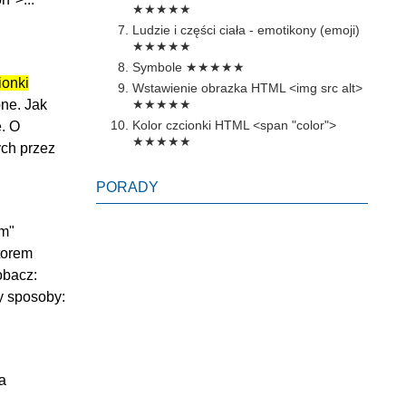
★★★★★
Ludzie i części ciała - emotikony (emoji)
★★★★★
Symbole
★★★★★
ionki
Wstawienie obrazka HTML <img src alt>
ne. Jak
★★★★★
Kolor czcionki HTML <span "color">
e. O
★★★★★
ych przez
PORADY
m"
ktorem
obacz:
ry sposoby:
a