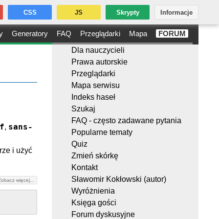
CSS
JS
Skrypty
Informacje
y
Generatory
FAQ
Przeglądarki
Mapa
FORUM
Dla nauczycieli
Prawa autorskie
Przeglądarki
Mapa serwisu
Indeks haseł
Szukaj
FAQ - często zadawane pytania
f
sans-
,
Popularne tematy
Quiz
rze i użyć
Zmień skórkę
Kontakt
Sławomir Kokłowski (autor)
Zobacz więcej...
Wyróżnienia
Księga gości
Forum dyskusyjne