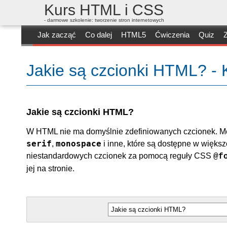
Kurs HTML i CSS
- darmowe szkolenie: tworzenie stron internetowych
Jak zacząć
Co dalej
HTML5
Ćwiczenia
Quiz
Z
Jakie są czcionki HTML? -
Jakie są czcionki HTML?
W HTML nie ma domyślnie zdefiniowanych czcionek. Mo
serif
monospace
,
i inne, które są dostępne w więks
niestandardowych czcionek za pomocą reguły CSS
@f
jej na stronie.