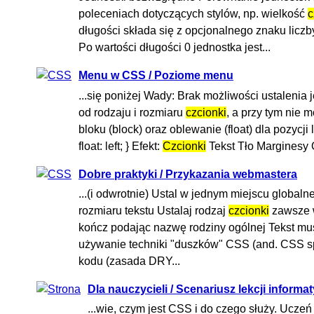
poleceniach dotyczących stylów, np. wielkość
c
długości składa się z opcjonalnego znaku liczby 
Po wartości długości 0 jednostka jest...
Menu w CSS / Poziome menu
...się poniżej Wady: Brak możliwości ustalenia
od rodzaju i rozmiaru
czcionki
, a przy tym nie 
bloku (block) oraz oblewanie (float) dla pozycji list
float: left; } Efekt:
Czcionki
Tekst Tło Marginesy 
Dobre praktyki / Przykazania webmastera
...(i odwrotnie) Ustal w jednym miejscu global
rozmiaru tekstu Ustalaj rodzaj
czcionki
zawsze w
kończ podając nazwę rodziny ogólnej Tekst mu
używanie techniki "duszków" CSS (and. CSS spr
kodu (zasada DRY...
Dla nauczycieli / Scenariusz lekcji informa
...wie, czym jest CSS i do czego służy. Ucze