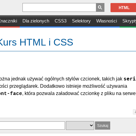
HTML
naczniki
Dla zielonych
CSS3
Selektory
Własności
Skrypt
 Kurs HTML i CSS
seri
żna jednak używać ogólnych stylów czcionek, takich jak
zości przeglądarek. Dodatkowo istnieje możliwość używania
, która pozwala załadować czcionkę z pliku na serwe
ont-face