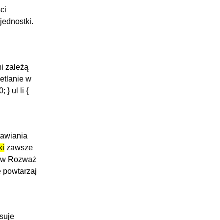
ci
jednostki.
i zależą
etlanie w
 } ul li {
tawiania
ki
zawsze
ków Rozważ
e powtarzaj
suje