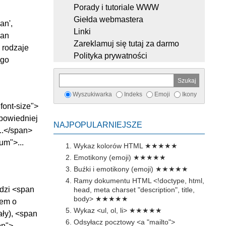
Porady i tutoriale WWW
Giełda webmastera
an',
Linki
pan
Zareklamuj się tutaj za darmo
 rodzaje
Polityka prywatności
ego
Wyszukiwarka
Indeks
Emoji
Ikony
font-size">
dpowiedniej
NAJPOPULARNIEJSZE
...</span>
um">...
Wykaz kolorów HTML
★★★★★
Emotikony (emoji)
★★★★★
Buźki i emotikony (emoji)
★★★★★
Ramy dokumentu HTML <!doctype, html,
edzi <span
head, meta charset "description", title,
body>
★★★★★
tem o
Wykaz <ul, ol, li>
★★★★★
ały), <span
Odsyłacz pocztowy <a "mailto">
n">...