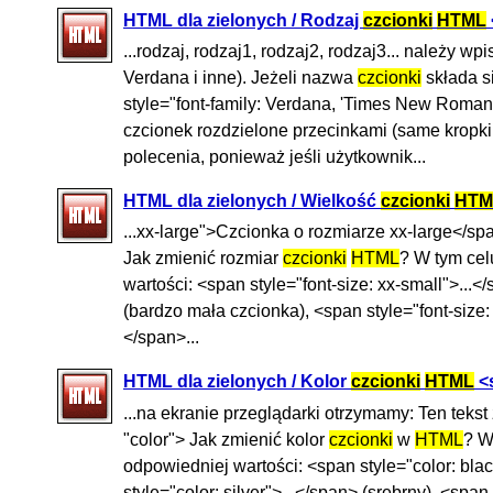
HTML dla zielonych / Rodzaj
czcionki
HTML
...rodzaj, rodzaj1, rodzaj2, rodzaj3... należy w
Verdana i inne). Jeżeli nazwa
czcionki
składa si
style="font-family: Verdana, 'Times New Roman
czcionek rozdzielone przecinkami (same kropk
polecenia, ponieważ jeśli użytkownik...
HTML dla zielonych / Wielkość
czcionki
HTM
...xx-large">Czcionka o rozmiarze xx-large</sp
Jak zmienić rozmiar
czcionki
HTML
? W tym cel
wartości: <span style="font-size: xx-small">...<
(bardzo mała czcionka), <span style="font-size:
</span>...
HTML dla zielonych / Kolor
czcionki
HTML
<s
...na ekranie przeglądarki otrzymamy: Ten teks
"color"> Jak zmienić kolor
czcionki
w
HTML
? W
odpowiedniej wartości: <span style="color: black
style="color: silver">...</span> (srebrny), <span