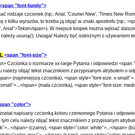
<span "font-family">
pisać rodzaje czcionek (np.: Arial, 'Courier New', 'Times New Rom
ę z kilku wyrazów, to trzeba ją objąć w znaki apostrofu (np.: <s
', Arial">Tekst</span>). W miejsce kropek można wpisać dalsze
i należy usunąć). Uwaga! Należy być ostrożnym z używaniem t
L
<span "font-size">
an> Czcionka o rozmiarze xx-large Pytania i odpowiedzi <span "
u należy objąć tekst znacznikiem z przypisanym atrybutem o o
/span> (najmniejsza czcionka), <span style="font-size: x-small">
 small">...</span> (mała czcionka), <span style="font-size: medi
pan "color">
t został napisany czcionką koloru czerwonego Pytania i odpowi
 tym celu należy objąć tekst znacznikiem z przypisanym atrybu
">...</span> (czarny), <span style="color: white">...</span> (bi
 style="color: gray">...</span> (szary), <span style="color: maroo