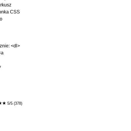
Arkusz
cionka CSS
to
znie: <dl>
<a
y
★★
5/5 (378)