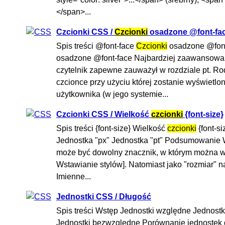
</span>...
Czcionki CSS /
Czcionki
osadzone @font-fa
Spis treści @font-face
Czcionki
osadzone @font
osadzone @font-face Najbardziej zaawansowan
czytelnik zapewne zauważył w rozdziale pt. R
czcionce przy użyciu której zostanie wyświet
użytkownika (w jego systemie...
Czcionki CSS / Wielkość
czcionki
{font-size}
Spis treści {font-size} Wielkość
czcionki
{font-s
Jednostka "px" Jednostka "pt" Podsumowanie
może być dowolny znacznik, w którym można wpisy
Wstawianie stylów]. Natomiast jako "rozmiar" 
Imienne...
Jednostki CSS / Długość
Spis treści Wstęp Jednostki względne Jednost
Jednostki bezwzględne Porównanie jednostek d