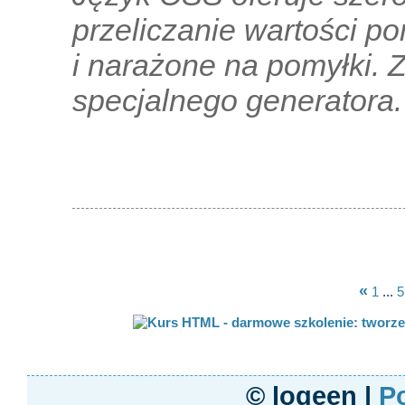
przeliczanie wartości p
i narażone na pomyłki. 
specjalnego generatora.
«
1
...
5
© logeen |
Po