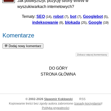
Jak podwyższyć pozycję strony WWW w
wyszukiwarkach internetowych?
Tematy:
SEO
,
robot
,
bot
,
Googlebot
,
(14)
(7)
(7)
(5)
indeksowanie
,
blokada
,
Google
(8)
(25)
(19)
Komentarze
Zobacz więcej komentarzy
DO GÓRY
STRONA GŁÓWNA
© 2002-2026
Sławomir Kokłowski
RSS
Kopiowanie treści bez zgody autora zabronione (
zasady korzystania
)!
Polityka prywatności