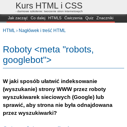
Kurs HTML i CSS
- darmowe szkolenie: tworzenie stron internetowych
Jak zacząć
Co dalej
HTML5
Ćwiczenia
Quiz
Znaczniki
Dla zielonych
CSS3
Selektory
Własności
Skrypty
Generatory
HTML ›
Nagłówek i treść HTML
FAQ
Przeglądarki
Mapa
FORUM
Roboty <meta "robots,
googlebot">
W jaki sposób ułatwić indeksowanie
(wyszukanie) strony WWW przez roboty
wyszukiwarek sieciowych (Google) lub
sprawić, aby strona nie była odnajdowana
przez wyszukiwarki?