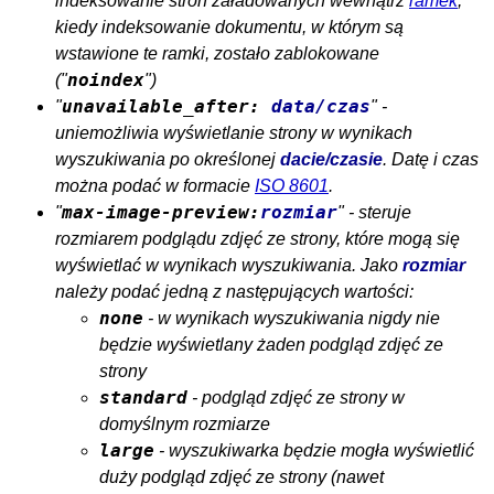
indeksowanie stron załadowanych wewnątrz
ramek
,
kiedy indeksowanie dokumentu, w którym są
wstawione te ramki, zostało zablokowane
noindex
("
")
unavailable_after:
data/czas
"
" -
uniemożliwia wyświetlanie strony w wynikach
wyszukiwania po określonej
dacie/czasie
. Datę i czas
można podać w formacie
ISO 8601
.
max-image-preview:
rozmiar
"
" - steruje
rozmiarem podglądu zdjęć ze strony, które mogą się
wyświetlać w wynikach wyszukiwania. Jako
rozmiar
należy podać jedną z następujących wartości:
none
- w wynikach wyszukiwania nigdy nie
będzie wyświetlany żaden podgląd zdjęć ze
strony
standard
- podgląd zdjęć ze strony w
domyślnym rozmiarze
large
- wyszukiwarka będzie mogła wyświetlić
duży podgląd zdjęć ze strony (nawet