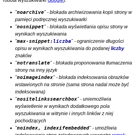
robota wyszukiwarki
Google
):
noarchive
"
" - blokada archiwizowania kopii strony w
pamięci podręcznej wyszukiwarki
nosnippet
"
" - blokada wyświetlania opisu strony w
wynikach wyszukiwania
max-snippet:
liczba
"
" - ograniczenie długości
opisu w wynikach wyszukiwania do podanej
liczby
znaków
notranslate
"
" - blokada proponowania tłumaczenia
strony na inny język
noimageindex
"
" - blokada indeksowania obrazków
wstawionych na stronie (sama strona nadal może być
indeksowana)
nositelinkssearchbox
"
" - uniemożliwia
wyświetlenie w wynikach dodatkowego pola
wyszukiwania w witrynie i innych linków z niej
pochodzących
noindex, indexifembedded
"
" - umożliwia