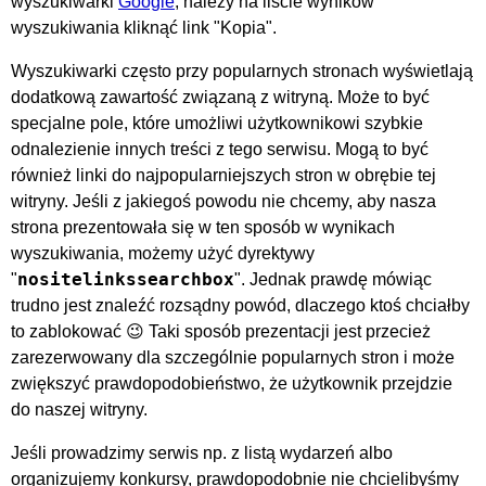
wyszukiwarki
Google
, należy na liście wyników
wyszukiwania kliknąć link "Kopia".
Wyszukiwarki często przy popularnych stronach wyświetlają
dodatkową zawartość związaną z witryną. Może to być
specjalne pole, które umożliwi użytkownikowi szybkie
odnalezienie innych treści z tego serwisu. Mogą to być
również linki do najpopularniejszych stron w obrębie tej
witryny. Jeśli z jakiegoś powodu nie chcemy, aby nasza
strona prezentowała się w ten sposób w wynikach
wyszukiwania, możemy użyć dyrektywy
nositelinkssearchbox
"
". Jednak prawdę mówiąc
trudno jest znaleźć rozsądny powód, dlaczego ktoś chciałby
to zablokować 😉 Taki sposób prezentacji jest przecież
zarezerwowany dla szczególnie popularnych stron i może
zwiększyć prawdopodobieństwo, że użytkownik przejdzie
do naszej witryny.
Jeśli prowadzimy serwis np. z listą wydarzeń albo
organizujemy konkursy, prawdopodobnie nie chcielibyśmy