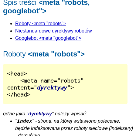
Spis treści
<meta "robots,
googlebot">
Roboty <meta "robots">
Niestandardowe dyrektywy robotów
Googlebot <meta "googlebot">
Roboty
<meta "robots">
<head>

	<meta name="robots" 
content="
dyrektywy
">

</head>
gdzie jako "
dyrektywy
" należy wpisać:
index
"
" - strona, na której wstawiono polecenie,
będzie indeksowana przez
roboty
sieciowe (
indeksery
)
- domyślnie