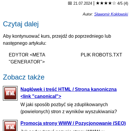
📅
|
★★★★☆
21.07.2024
4/5 (4)
Autor:
Sławomir Kokłowski
Czytaj dalej
Aby kontynuować kurs, przejdź do poprzedniego lub
następnego artykułu:
EDYTOR <META
PLIK ROBOTS.TXT
"GENERATOR">
Zobacz także
Nagłówek i treść HTML / Strona kanoniczna
<link "canonical">
W jaki sposób pozbyć się zduplikowanych
(powielonych) stron z wyników wyszukiwania?
Promocja strony WWW / Pozycjonowanie (SEO)