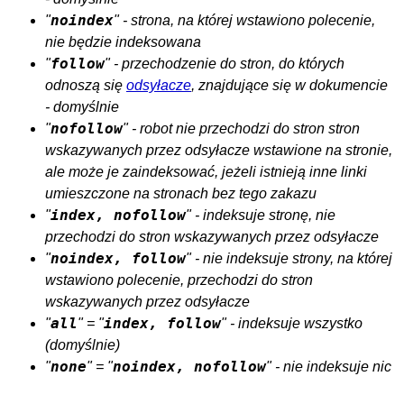
noindex
"
" - strona, na której wstawiono polecenie,
nie będzie indeksowana
follow
"
" - przechodzenie do stron, do których
odnoszą się
odsyłacze
, znajdujące się w dokumencie
- domyślnie
nofollow
"
" - robot nie przechodzi do stron stron
wskazywanych przez odsyłacze wstawione na stronie,
ale może je zaindeksować, jeżeli istnieją inne linki
umieszczone na stronach bez tego zakazu
index, nofollow
"
" - indeksuje stronę, nie
przechodzi do stron wskazywanych przez odsyłacze
noindex, follow
"
" - nie indeksuje strony, na której
wstawiono polecenie, przechodzi do stron
wskazywanych przez odsyłacze
all
index, follow
"
" = "
" - indeksuje wszystko
(domyślnie)
none
noindex, nofollow
"
" = "
" - nie indeksuje nic