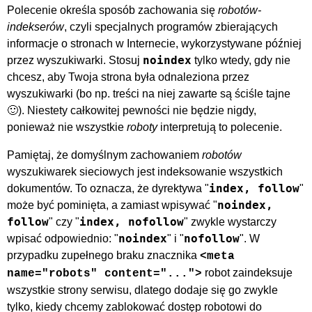
Polecenie określa sposób zachowania się
robotów-
indekserów
, czyli specjalnych programów zbierających
informacje o stronach w Internecie, wykorzystywane później
noindex
przez wyszukiwarki. Stosuj
tylko wtedy, gdy nie
chcesz, aby Twoja strona była odnaleziona przez
wyszukiwarki (bo np. treści na niej zawarte są ściśle tajne
🙂). Niestety całkowitej pewności nie będzie nigdy,
ponieważ nie wszystkie
roboty
interpretują to polecenie.
Pamiętaj, że domyślnym zachowaniem
robotów
wyszukiwarek sieciowych jest indeksowanie wszystkich
index, follow
dokumentów. To oznacza, że dyrektywa "
"
noindex,
może być pominięta, a zamiast wpisywać "
follow
index, nofollow
" czy "
" zwykle wystarczy
noindex
nofollow
wpisać odpowiednio: "
" i "
". W
przypadku zupełnego braku znacznika
<meta
robot zaindeksuje
name="robots" content="...">
wszystkie strony serwisu, dlatego dodaje się go zwykle
tylko, kiedy chcemy zablokować dostęp robotowi do