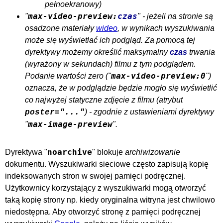
pełnoekranowy)
max-video-preview:
czas
"
" - jeżeli na stronie są
osadzone materiały
wideo
, w wynikach wyszukiwania
może się wyświetlać ich podgląd. Za pomocą tej
dyrektywy możemy określić maksymalny
czas
trwania
(wyrażony w sekundach) filmu z tym podglądem.
max-video-preview:0
Podanie wartości zero ("
")
oznacza, że w podglądzie będzie mogło się wyświetlić
co najwyżej statyczne zdjęcie z filmu (atrybut
) - zgodnie z ustawieniami dyrektywy
poster="..."
max-image-preview
"
".
noarchive
Dyrektywa "
" blokuje
archiwizowanie
dokumentu. Wyszukiwarki sieciowe często zapisują kopię
indeksowanych stron w swojej pamięci podręcznej.
Użytkownicy korzystający z wyszukiwarki mogą otworzyć
taką kopię strony np. kiedy oryginalna witryna jest chwilowo
niedostępna. Aby otworzyć stronę z pamięci podręcznej