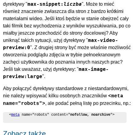
max-snippet:
liczba
dyrektywy "
". Może to mieć
również znaczenie zwłaszcza dla stron z bardzo krótkimi
materiałami wideo. Jeśli ktoś będzie w stanie obejrzeć cały
taki filmik bez wychodzenia z wyników wyszukiwania, po co
miałby jeszcze przechodzić do strony docelowej? Aby
max-video-
uniknąć takich sytuacji, użyj dyrektywy "
preview:0
". Z drugiej strony być może właśnie możliwość
otworzenia podglądu zdjęcia w trybie pełnoekranowym
zachęci użytkownika do poznania innych naszych prac?
max-image-
Jeśli tak uważasz, użyj dyrektywy: "
preview:large
".
Aby połączyć dyrektywy standardowe z niestandardowymi,
nie należy wpisywać kilku osobnych znaczników
<meta
, ale podać pełną listę po przecinku, np.:
name="robots">
<
meta
 name="robots" content="
nofollow, noarchive
">
Zobacz także