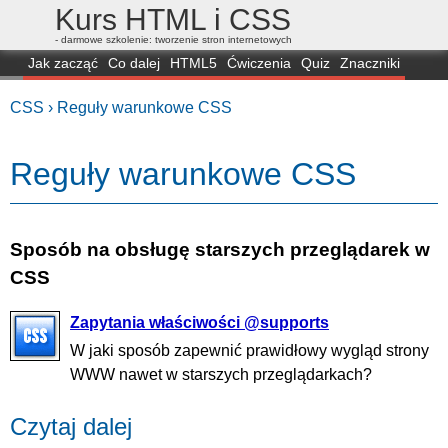
Kurs HTML i CSS
- darmowe szkolenie: tworzenie stron internetowych
Jak zacząć
Co dalej
HTML5
Ćwiczenia
Quiz
Znaczniki
Dla zielonych
CSS3
Selektory
Własności
Skrypty
Generatory
CSS ›
Reguły warunkowe CSS
FAQ
Przeglądarki
Mapa
FORUM
Reguły warunkowe CSS
Sposób na obsługę starszych przeglądarek w
CSS
Zapytania właściwości @supports
W jaki sposób zapewnić prawidłowy wygląd strony
WWW nawet w starszych przeglądarkach?
Czytaj dalej