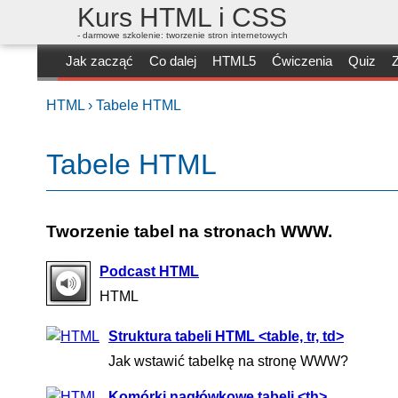
Kurs HTML i CSS
- darmowe szkolenie: tworzenie stron internetowych
Jak zacząć
Co dalej
HTML5
Ćwiczenia
Quiz
Z
HTML ›
Tabele HTML
Tabele HTML
Tworzenie tabel na stronach WWW.
Podcast HTML
HTML
Struktura tabeli HTML <table, tr, td>
Jak wstawić tabelkę na stronę WWW?
Komórki nagłówkowe tabeli <th>