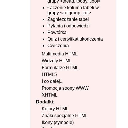
grupy <thead, tbody, tfoot>
Łączenie kolumn tabeli w
grupy <colgroup, col>
Zagnieżdżanie tabel
Pytania i odpowiedzi
Powtórka
Quiz i certyfikat ukończenia
Ćwiczenia
Multimedia HTML
Widżety HTML
Formularze HTML
HTML5
I co dalej...
Promocja strony WWW
XHTML
Dodatki:
Kolory HTML
Znaki specjalne HTML
Ikony (symbole)