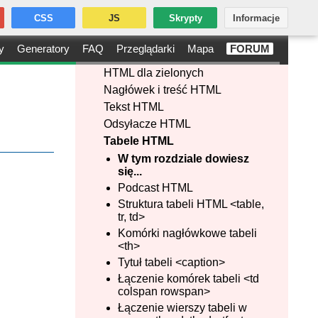
CSS
JS
Skrypty
Informacje
y
Generatory
FAQ
Przeglądarki
Mapa
FORUM
HTML dla zielonych
Nagłówek i treść HTML
Tekst HTML
Odsyłacze HTML
Tabele HTML
W tym rozdziale dowiesz
się...
Podcast HTML
Struktura tabeli HTML <table,
tr, td>
Komórki nagłówkowe tabeli
<th>
Tytuł tabeli <caption>
Łączenie komórek tabeli <td
colspan rowspan>
Łączenie wierszy tabeli w