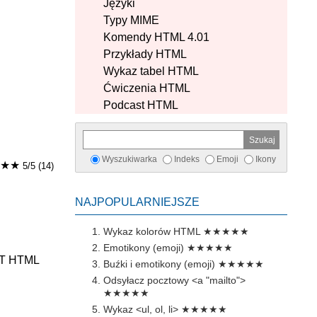
Języki
Typy MIME
Komendy HTML 4.01
Przykłady HTML
Wykaz tabel HTML
Ćwiczenia HTML
Podcast HTML
Wyszukiwarka
Indeks
Emoji
Ikony
★★
5/5 (14)
NAJPOPULARNIEJSZE
Wykaz kolorów HTML
★★★★★
Emotikony (emoji)
★★★★★
T HTML
Buźki i emotikony (emoji)
★★★★★
Odsyłacz pocztowy <a "mailto">
★★★★★
Wykaz <ul, ol, li>
★★★★★