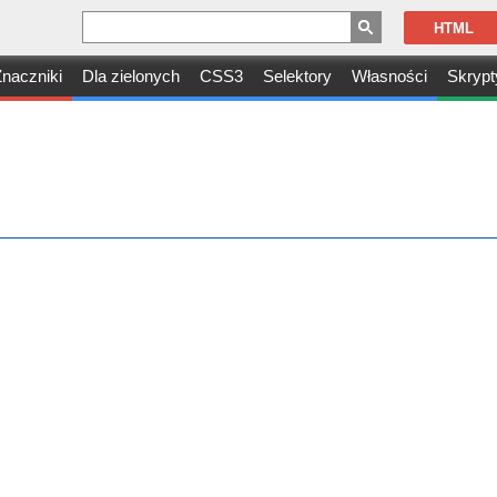
HTML
naczniki
Dla zielonych
CSS3
Selektory
Własności
Skrypt