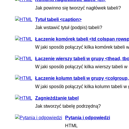
Jak powinno się tworzyć nagłówek tabeli?
Tytuł tabeli <caption>
Jak wstawić tytuł (podpis) tabeli?
Łączenie komórek tabeli <td colspan rows
W jaki sposób połączyć kilka komórek tabeli 
Łączenie wierszy tabeli w grupy <thead, tbo
W jaki sposób połączyć kilka wierszy tabeli w
Łączenie kolumn tabeli w grupy <colgroup,
W jaki sposób połączyć kilka kolumn tabeli w
Zagnieżdżanie tabel
Jak stworzyć tabelę podrzędną?
Pytania i odpowiedzi
HTML