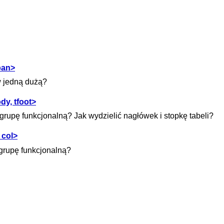
pan>
w jedną dużą?
dy, tfoot>
 grupę funkcjonalną? Jak wydzielić nagłówek i stopkę tabeli?
 col>
 grupę funkcjonalną?