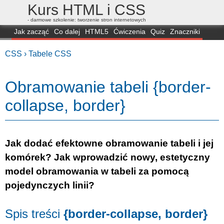
Kurs HTML i CSS
- darmowe szkolenie: tworzenie stron internetowych
Jak zacząć
Co dalej
HTML5
Ćwiczenia
Quiz
Znaczniki
Dla zielonych
CSS3
Selektory
Własności
Skrypty
Generatory
CSS ›
Tabele CSS
FAQ
Przeglądarki
Mapa
FORUM
Obramowanie tabeli {border-
collapse, border}
Jak dodać efektowne obramowanie tabeli i jej
komórek? Jak wprowadzić nowy, estetyczny
model obramowania w tabeli za pomocą
pojedynczych linii?
Spis treści
{border-collapse, border}