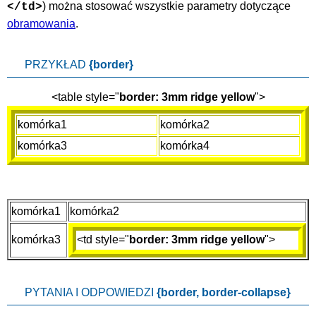
) można stosować wszystkie parametry dotyczące
</td>
obramowania
.
PRZYKŁAD
{border}
<table style="
border: 3mm ridge yellow
">
komórka1
komórka2
komórka3
komórka4
komórka1
komórka2
komórka3
<td style="
border: 3mm ridge yellow
">
PYTANIA I ODPOWIEDZI
{border, border-collapse}