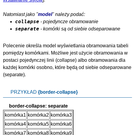
Natomiast jako "
model
" należy podać:
collapse
- pojedyncze obramowanie
separate
- komórki są od siebie odseparowane
Polecenie określa model wyświetlania obramowania tabeli
pomiędzy komórkami. Możliwe jest użycie obramowania w
postaci pojedynczej linii (collapse) albo obramowania dla
każdej komórki osobno, które będą od siebie odseparowane
(separate).
PRZYKŁAD
{border-collapse}
border-collapse: separate
komórka1
komórka2
komórka3
komórka4
komórka5
komórka6
komórka7
komórka8
komórka9