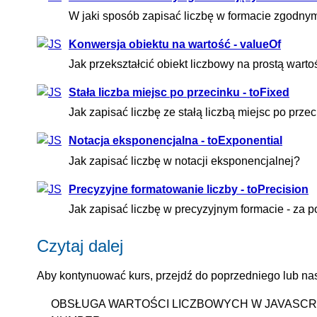
W jaki sposób zapisać liczbę w formacie zgodn
Konwersja obiektu na wartość - valueOf
Jak przekształcić obiekt liczbowy na prostą wart
Stała liczba miejsc po przecinku - toFixed
Jak zapisać liczbę ze stałą liczbą miejsc po prze
Notacja eksponencjalna - toExponential
Jak zapisać liczbę w notacji eksponencjalnej?
Precyzyjne formatowanie liczby - toPrecision
Jak zapisać liczbę w precyzyjnym formacie - za p
Czytaj dalej
Aby kontynuować kurs, przejdź do poprzedniego lub nas
OBSŁUGA WARTOŚCI LICZBOWYCH W JAVASCRI