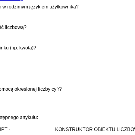
ym w rodzimym językiem użytkownika?
ość liczbową?
cinku (np. kwota)?
omocą określonej liczby cyfr?
tępnego artykułu:
PT -
KONSTRUKTOR OBIEKTU LICZBO