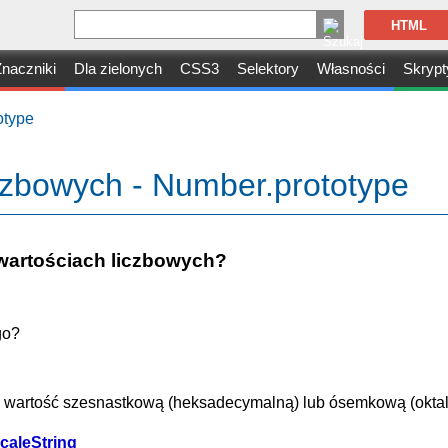
HTML
naczniki
Dla zielonych
CSS3
Selektory
Własności
Skrypt
otype
czbowych - Number.prototype
wartościach liczbowych?
go?
 na wartość szesnastkową (heksadecymalną) lub ósemkową (okta
caleString