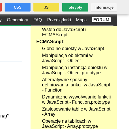
CSS
JS
Skrypty
Informacje
y
Generatory
FAQ
Przeglądarki
Mapa
FORUM
Wstęp do JavaScript i
ECMAScript
ECMAScript:
Globalne obiekty w JavaScript
Manipulacja obiektami w
JavaScript - Object
Manipulacja instancją obiektu w
JavaScript - Object.prototype
Alternatywne sposoby
definiowania funkcji w JavaScript
- Function
Dynamiczne wywoływanie funkcji
w JavaScript - Function.prototype
Zastosowanie tablic w JavaScript
- Array
lną)?
Operacje na tablicach w
JavaScript - Array.prototype