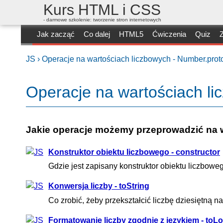
Kurs HTML i CSS
- darmowe szkolenie: tworzenie stron internetowych
Jak zacząć
Co dalej
HTML5
Ćwiczenia
Quiz
Z
JS ›
Operacje na wartościach liczbowych - Number.prot
Operacje na wartościach li
Jakie operacje możemy przeprowadzić na 
Konstruktor obiektu liczbowego - constructor
Gdzie jest zapisany konstruktor obiektu liczbowe
Konwersja liczby - toString
Co zrobić, żeby przekształcić liczbę dziesiętną
Formatowanie liczby zgodnie z językiem - toLo