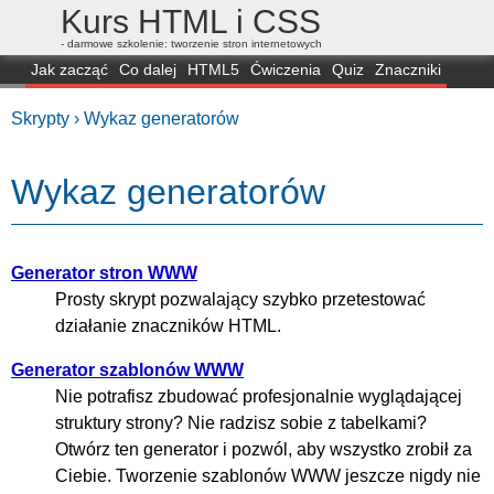
Kurs HTML i CSS
- darmowe szkolenie: tworzenie stron internetowych
Jak zacząć
Co dalej
HTML5
Ćwiczenia
Quiz
Znaczniki
Dla zielonych
CSS3
Selektory
Własności
Skrypty
Generatory
Skrypty ›
Wykaz generatorów
FAQ
Przeglądarki
Mapa
FORUM
Wykaz generatorów
Generator stron WWW
Prosty skrypt pozwalający szybko przetestować
działanie znaczników HTML.
Generator szablonów WWW
Nie potrafisz zbudować profesjonalnie wyglądającej
struktury strony? Nie radzisz sobie z tabelkami?
Otwórz ten generator i pozwól, aby wszystko zrobił za
Ciebie. Tworzenie szablonów WWW jeszcze nigdy nie