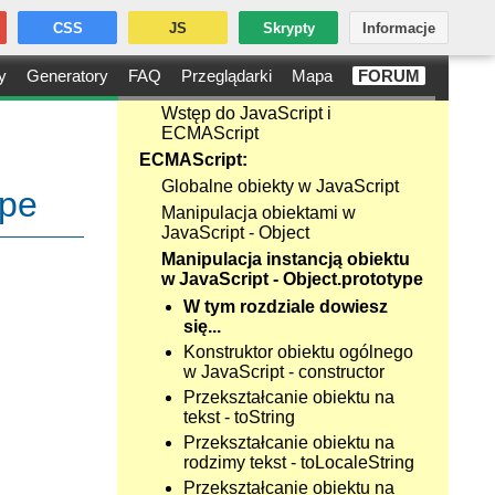
CSS
JS
Skrypty
Informacje
y
Generatory
FAQ
Przeglądarki
Mapa
FORUM
Wstęp do JavaScript i
ECMAScript
ECMAScript:
Globalne obiekty w JavaScript
ype
Manipulacja obiektami w
JavaScript - Object
Manipulacja instancją obiektu
w JavaScript - Object.prototype
W tym rozdziale dowiesz
się...
Konstruktor obiektu ogólnego
w JavaScript - constructor
Przekształcanie obiektu na
tekst - toString
Przekształcanie obiektu na
rodzimy tekst - toLocaleString
Przekształcanie obiektu na