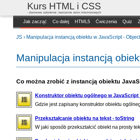
Kurs HTML i CSS
- darmowe szkolenie: tworzenie stron internetowych
Jak zacząć
Co dalej
HTML5
Ćwiczenia
Quiz
Z
JS ›
Manipulacja instancją obiektu w JavaScript - Object
Manipulacja instancją obiek
Co można zrobić z instancją obiektu JavaS
Konstruktor obiektu ogólnego w JavaScript 
Gdzie jest zapisany konstruktor obiektu ogólne
Przekształcanie obiektu na tekst - toString
W jaki sposób przekształcić obiekt na prosty te