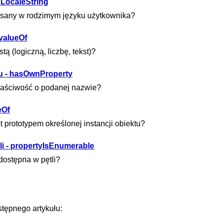
oLocaleString
apisany w rodzimym języku użytkownika?
 valueOf
tą (logiczną, liczbę, tekst)?
u - hasOwnProperty
właściwość o podanej nazwie?
eOf
t prototypem określonej instancji obiektu?
i - propertyIsEnumerable
dostępna w pętli?
tępnego artykułu: