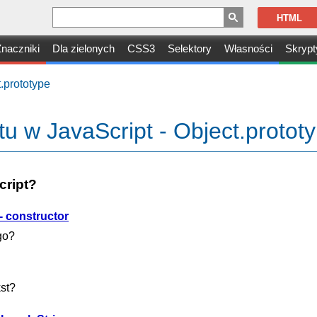
HTML
naczniki
Dla zielonych
CSS3
Selektory
Własności
Skrypt
.prototype
tu w JavaScript - Object.protot
cript?
- constructor
go?
kst?