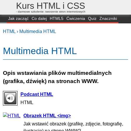
Kurs HTML i CSS
- darmowe szkolenie: tworzenie stron internetowych
Jak zacząć
Co dalej
HTML5
Ćwiczenia
Quiz
Znaczniki
Dla zielonych
CSS3
Selektory
Własności
Skrypty
Generatory
HTML ›
Multimedia HTML
FAQ
Przeglądarki
Mapa
FORUM
Multimedia HTML
Opis wstawiania plików multimedialnych
(grafika, dźwięk) na stronach WWW.
Podcast HTML
HTML
Obrazek HTML <img>
Jak wstawić obrazek (grafikę, zdjęcie, fotografię,
ilustrację) na stronę WWW?