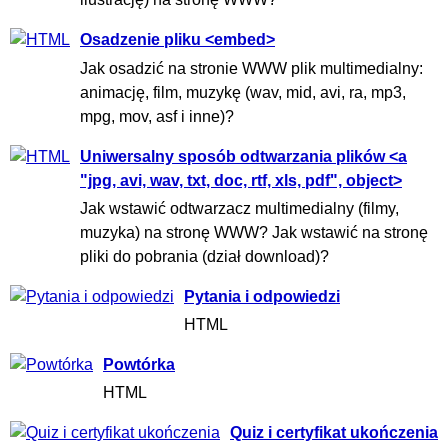
Osadzenie pliku <embed>
Jak osadzić na stronie WWW plik multimedialny:
animację, film, muzykę (wav, mid, avi, ra, mp3,
mpg, mov, asf i inne)?
Uniwersalny sposób odtwarzania plików <a
"jpg, avi, wav, txt, doc, rtf, xls, pdf", object>
Jak wstawić odtwarzacz multimedialny (filmy,
muzyka) na stronę WWW? Jak wstawić na stronę
pliki do pobrania (dział download)?
Pytania i odpowiedzi
HTML
Powtórka
HTML
Quiz i certyfikat ukończenia