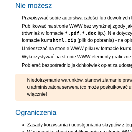
Nie możesz
Przypisywać sobie autorstwa całości lub dowolnych 
Publikować na stronie WWW bez wyraźnej zgody jakic
*.pdf
*.doc
(również w formacie
,
itp.). Nie dotycz
kurshtml.zip
formacie
(plik do pobrania) - na o
kurs
Umieszczać na stronie WWW pliku w formacie
Wykorzystywać na stronie WWW elementy graficzne 
Pobierać bezpośrednio jakichkolwiek opłat za udost
Niedotrzymanie warunków, stanowi złamanie praw a
u administratora serwera (co może poskutkować u
włącznie!
Ograniczenia
Zasady korzystania i udostępniania skryptów z te
W przypadku chęci opublikowania na stronie WW