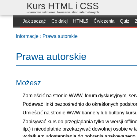
Kurs HTML i CSS
- darmowe szkolenie: tworzenie stron internetowych
Jak zacząć
Co dalej
HTML5
Ćwiczenia
Quiz
Z
Informacje ›
Prawa autorskie
Prawa autorskie
Możesz
Zamieścić na stronie WWW, forum dyskusyjnym, serw
Podawać linki bezpośrednio do określonych podstron
Umieścić na stronie WWW bannery lub buttony kurs
Zapisywać kurs do przeglądania tylko w wersji offl
itp.) i nieodpłatnie przekazywać dowolnej osobie w 
wyjątkiem udostępniania do pobrania spakowanego 