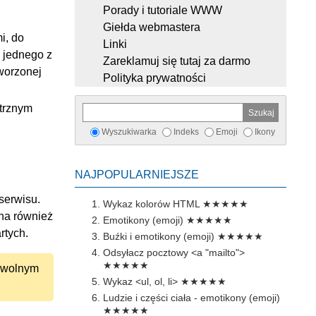
Porady i tutoriale WWW
Giełda webmastera
i, do
Linki
 jednego z
Zareklamuj się tutaj za darmo
worzonej
Polityka prywatności
trznym
Wyszukiwarka
Indeks
Emoji
Ikony
NAJPOPULARNIEJSZE
 serwisu.
Wykaz kolorów HTML
★★★★★
na również
Emotikony (emoji)
★★★★★
rtych.
Buźki i emotikony (emoji)
★★★★★
Odsyłacz pocztowy <a "mailto">
★★★★★
owolnym
Wykaz <ul, ol, li>
★★★★★
Ludzie i części ciała - emotikony (emoji)
★★★★★