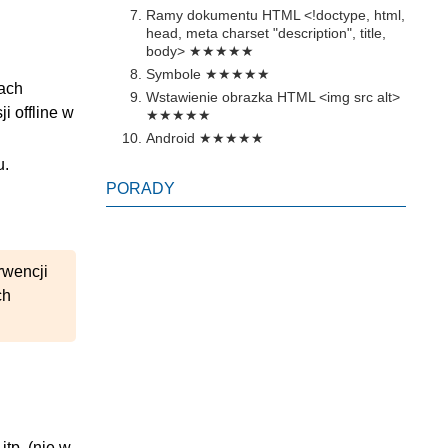
Ramy dokumentu HTML <!doctype, html,
head, meta charset "description", title,
body>
★★★★★
Symbole
★★★★★
tach
Wstawienie obrazka HTML <img src alt>
i offline w
★★★★★
Android
★★★★★
u.
PORADY
rwencji
ch
itp. (nie w