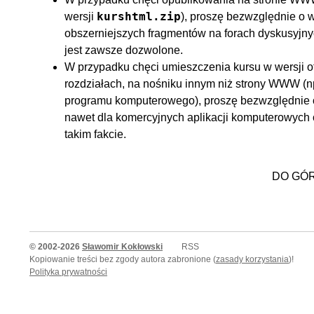
kurshtml.zip
wersji
), proszę bezwzględnie o 
obszerniejszych fragmentów na forach dyskusyjnych
jest zawsze dozwolone.
W przypadku chęci umieszczenia kursu w wersji of
rozdziałach, na nośniku innym niż strony WWW 
programu komputerowego), proszę bezwzględnie o
nawet dla komercyjnych aplikacji komputerowych o 
takim fakcie.
DO GÓ
© 2002-2026
Sławomir Kokłowski
RSS
Kopiowanie treści bez zgody autora zabronione (
zasady korzystania
)!
Polityka prywatności