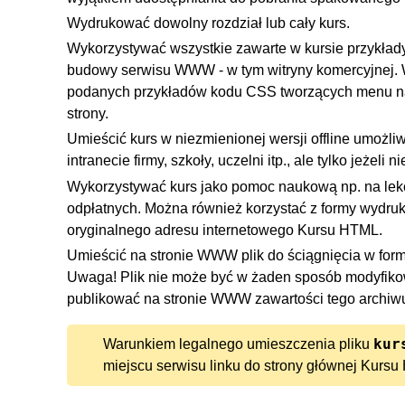
Wydrukować dowolny rozdział lub cały kurs.
Wykorzystywać wszystkie zawarte w kursie przykład
budowy serwisu WWW - w tym witryny komercyjnej.
podanych przykładów kodu CSS tworzących menu nawi
strony.
Umieścić kurs w niezmienionej wersji offline umoż
intranecie firmy, szkoły, uczelni itp., ale tylko jeżel
Wykorzystywać kurs jako pomoc naukową np. na lekc
odpłatnych. Można również korzystać z formy wydr
oryginalnego adresu internetowego Kursu HTML.
Umieścić na stronie WWW plik do ściągnięcia w for
Uwaga! Plik nie może być w żaden sposób modyfiko
publikować na stronie WWW zawartości tego archiwu
kur
Warunkiem legalnego umieszczenia pliku
miejscu serwisu linku do strony głównej Kurs