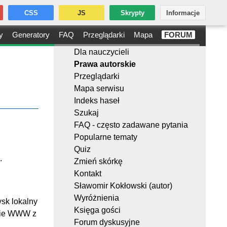
CSS
JS
Skrypty
Informacje
y
Generatory
FAQ
Przeglądarki
Mapa
FORUM
Dla nauczycieli
Prawa autorskie
Przeglądarki
Mapa serwisu
Indeks haseł
Szukaj
FAQ - często zadawane pytania
Popularne tematy
Quiz
.
Zmień skórkę
Kontakt
Sławomir Kokłowski (autor)
Wyróżnienia
sk lokalny
Księga gości
onie WWW z
Forum dyskusyjne