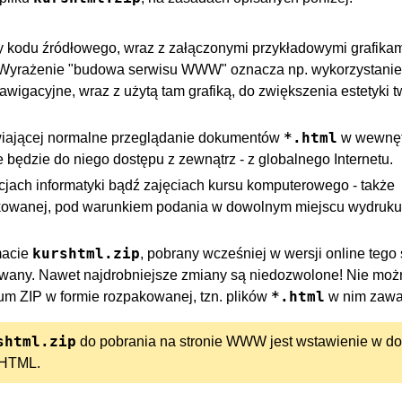
y kodu źródłowego, wraz z załączonymi przykładowymi grafikam
 Wyrażenie "budowa serwisu WWW" oznacza np. wykorzystanie
gacyjne, wraz z użytą tam grafiką, do zwiększenia estetyki t
*.html
liwiającej normalne przeglądanie dokumentów
w wewnę
i nie będzie do niego dostępu z zewnątrz - z globalnego Internetu.
jach informatyki bądź zajęciach kursu komputerowego - także
ukowanej, pod warunkiem podania w dowolnym miejscu wydruku
kurshtml.zip
macie
, pobrany wcześniej w wersji online tego
wany. Nawet najdrobniejsze zmiany są niedozwolone! Nie moż
*.html
m ZIP w formie rozpakowanej, tzn. plików
w nim zawa
shtml.zip
do pobrania na stronie WWW jest wstawienie w d
u HTML.