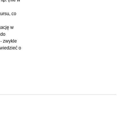
ursu, co
gację w
 do
- zwykle
 wiedzieć o