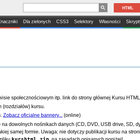
HTML
naczniki
Dla zielonych
CSS3
Selektory
Własności
Skrypt
isie społecznościowym itp. link do strony głównej Kursu HTML
 (rozdziałów) kursu.
u.
Zobacz oficjalne bannery...
(online)
ine na dowolnych nośnikach danych (CD, DVD, USB drive, SD, dy
takiej samej formie. Uwaga: nie dotyczy publikacji kursu na str
kurshtml.zip
pliku
, na zasadach opisanych poniżej!