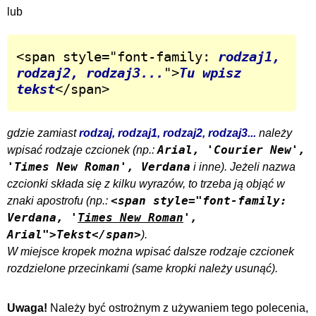
lub
<span style="font-family: 
rodzaj1, 
rodzaj2, rodzaj3...
">
Tu wpisz 
tekst
</span>
gdzie zamiast
rodzaj, rodzaj1, rodzaj2, rodzaj3...
należy
Arial, 'Courier New',
wpisać rodzaje czcionek (np.:
'Times New Roman', Verdana
i inne). Jeżeli nazwa
czcionki składa się z kilku wyrazów, to trzeba ją objąć w
<span style="font-family:
znaki apostrofu (np.:
Verdana,
'
Times New Roman
'
,
Arial">Tekst</span>
).
W miejsce kropek można wpisać dalsze rodzaje czcionek
rozdzielone przecinkami (same kropki należy usunąć).
Uwaga!
Należy być ostrożnym z używaniem tego polecenia,