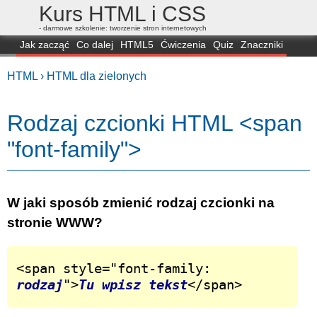
Kurs HTML i CSS
- darmowe szkolenie: tworzenie stron internetowych
Jak zacząć
Co dalej
HTML5
Ćwiczenia
Quiz
Znaczniki
Dla zielonych
CSS3
Selektory
Własności
Skrypty
Generatory
HTML ›
HTML dla zielonych
FAQ
Przeglądarki
Mapa
FORUM
Rodzaj czcionki HTML <span
"font-family">
W jaki sposób zmienić rodzaj czcionki na
stronie WWW?
<span style="font-family: 
rodzaj
">
Tu wpisz tekst
</span>