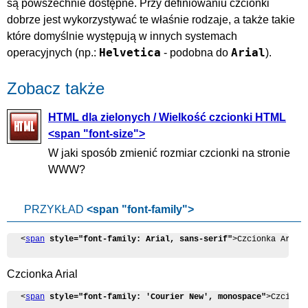
są powszechnie dostępne. Przy definiowaniu czcionki
dobrze jest wykorzystywać te właśnie rodzaje, a także takie
które domyślnie występują w innych systemach
Helvetica
Arial
operacyjnych (np.:
- podobna do
).
Zobacz także
HTML dla zielonych / Wielkość czcionki HTML
<span "font-size">
W jaki sposób zmienić rozmiar czcionki na stronie
WWW?
PRZYKŁAD
<span "font-family">
<
span
style="font-family: Arial, sans-serif"
>Czcionka Arial
Czcionka Arial
<
span
style="font-family: 'Courier New', monospace"
>Czcionk