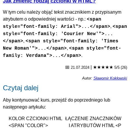
Jak zmienić rodzaj czcionki w HTML?
W tym celu należy objąć tekst znacznikiem z przypisanym
atrybutem o odpowiedniej wartości - np.:
<span
,
style="font-family: Arial">...</span>
<span
style="font-family: 'Courier New'">...
,
</span>
<span style="font-family: 'Times
,
New Roman'">...</span>
<span style="font-
.
family: Verdana">...</span>
📅
|
★★★★★
21.07.2024
5/5 (26)
Autor:
Sławomir Kokłowski
Czytaj dalej
Aby kontynuować kurs, przejdź do poprzedniego lub
następnego artykułu:
KOLOR CZCIONKI HTML
ŁĄCZENIE ZNACZNIKÓW
<SPAN "COLOR">
I ATRYBUTÓW HTML <P