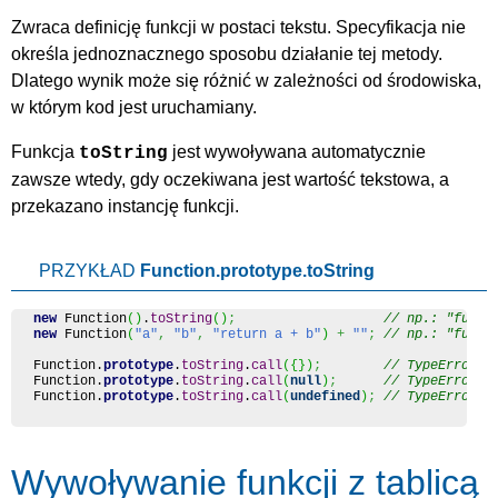
Zwraca definicję funkcji w postaci tekstu. Specyfikacja nie
określa jednoznacznego sposobu działanie tej metody.
Dlatego wynik może się różnić w zależności od środowiska,
w którym kod jest uruchamiany.
Funkcja
jest wywoływana automatycznie
toString
zawsze wtedy, gdy oczekiwana jest wartość tekstowa, a
przekazano instancję funkcji.
PRZYKŁAD
Function.prototype.toString
new
Function
(
)
.
toString
(
)
;
// np.: "funct
new
Function
(
"a"
,
"b"
,
"return a + b"
)
+
""
;
// np.: "funct
Function
.
prototype
.
toString
.
call
(
{
}
)
;
// TypeError
Function
.
prototype
.
toString
.
call
(
null
)
;
// TypeError
Function
.
prototype
.
toString
.
call
(
undefined
)
;
// TypeError
Wywoływanie funkcji z tablicą