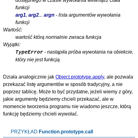
dostępnego w czasie wywołania wewnątrz ciała
funkcji
arg1
,
arg2
...
argn
- lista argumentów wywołania
funkcji
Wartość:
wartość którą normalnie zwraca funkcja
Wyjątki:
- nastąpiła próba wywołania na obiekcie,
TypeError
który nie jest funkcją
Działa analogicznie jak
Object.prototype.apply
, ale pozwala
przekazać listę argumentów w sposób tradycyjny, a nie
poprzez tablicę. Może to być przydatne, jeżeli wiemy z góry,
jakie argumenty będziemy chcieli przekazać, ale w
momencie tworzenia programu nie wiadomo jeszcze, którą
funkcję będziemy chcieli wywołać.
PRZYKŁAD
Function.prototype.call