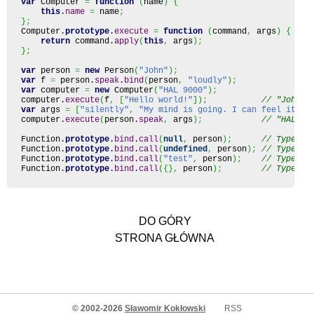
var
 Computer 
=
function
(
name
)
{
this
.
name
=
 name
;
}
;
Computer.
prototype
.
execute
=
function
(
command
,
 args
)
{
return
 command.
apply
(
this
,
 args
)
;
}
;
var
 person 
=
new
 Person
(
"John"
)
;
var
 f 
=
 person.
speak
.
bind
(
person
,
"loudly"
)
;
var
 computer 
=
new
 Computer
(
"HAL 9000"
)
;
computer.
execute
(
f
,
[
"Hello world!"
]
)
;
// "John (
var
 args 
=
[
"silently"
,
"My mind is going. I can feel it."
]
computer.
execute
(
person.
speak
,
 args
)
;
// "HAL 90
Function
.
prototype
.
bind
.
call
(
null
,
 person
)
;
// TypeErr
Function
.
prototype
.
bind
.
call
(
undefined
,
 person
)
;
// TypeErr
Function
.
prototype
.
bind
.
call
(
"test"
,
 person
)
;
// TypeErr
Function
.
prototype
.
bind
.
call
(
{
}
,
 person
)
;
// TypeErr
DO GÓRY
STRONA GŁÓWNA
© 2002-2026
Sławomir Kokłowski
RSS