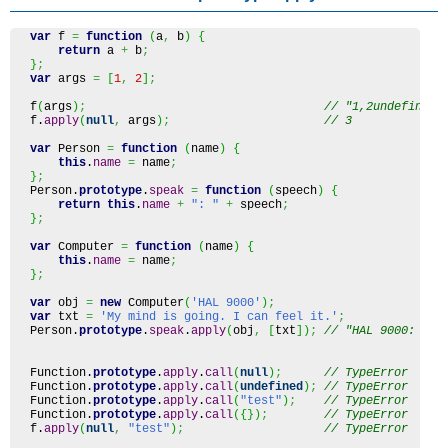
var
 f 
=
function
(
a
,
 b
)
{
return
 a 
+
 b
;
}
;
var
 args 
=
[
1
,
2
]
;
f
(
args
)
;
// "1,2undefined"
f.
apply
(
null
,
 args
)
;
// 3
var
 Person 
=
function
(
name
)
{
this
.
name
=
 name
;
}
;
Person.
prototype
.
speak
=
function
(
speech
)
{
return
this
.
name
+
": "
+
 speech
;
}
;
var
 Computer 
=
function
(
name
)
{
this
.
name
=
 name
;
}
;
var
 obj 
=
new
 Computer
(
'HAL 9000'
)
;
var
 txt 
=
'My mind is going. I can feel it.'
;
Person.
prototype
.
speak
.
apply
(
obj
,
[
txt
]
)
;
// "HAL 9000: My 
Function
.
prototype
.
apply
.
call
(
null
)
;
// TypeError
Function
.
prototype
.
apply
.
call
(
undefined
)
;
// TypeError
Function
.
prototype
.
apply
.
call
(
"test"
)
;
// TypeError
Function
.
prototype
.
apply
.
call
(
{
}
)
;
// TypeError
f.
apply
(
null
,
"test"
)
;
// TypeError