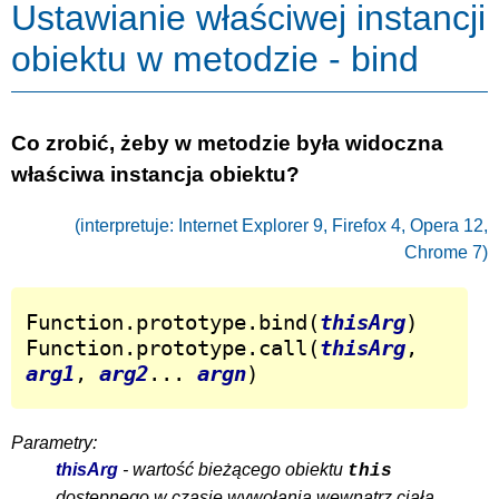
Ustawianie właściwej instancji
obiektu w metodzie - bind
Co zrobić, żeby w metodzie była widoczna
właściwa instancja obiektu?
(interpretuje: Internet Explorer 9, Firefox 4, Opera 12,
Chrome 7)
Function.prototype.bind(
thisArg
)

Function.prototype.call(
thisArg
, 
arg1
, 
arg2
... 
argn
)
Parametry:
thisArg
- wartość bieżącego obiektu
this
dostępnego w czasie wywołania wewnątrz ciała