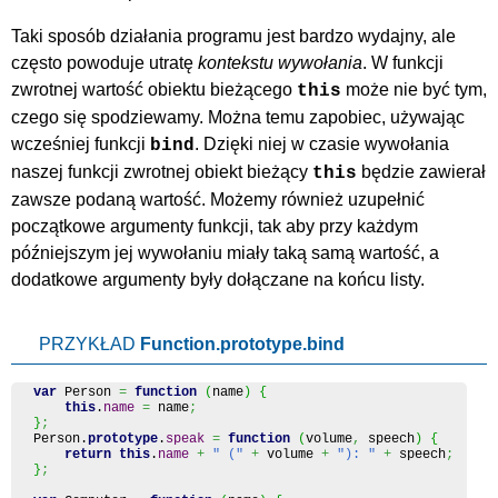
Taki sposób działania programu jest bardzo wydajny, ale
często powoduje utratę
kontekstu wywołania
. W funkcji
zwrotnej wartość obiektu bieżącego
może nie być tym,
this
czego się spodziewamy. Można temu zapobiec, używając
wcześniej funkcji
. Dzięki niej w czasie wywołania
bind
naszej funkcji zwrotnej obiekt bieżący
będzie zawierał
this
zawsze podaną wartość. Możemy również uzupełnić
początkowe argumenty funkcji, tak aby przy każdym
późniejszym jej wywołaniu miały taką samą wartość, a
dodatkowe argumenty były dołączane na końcu listy.
PRZYKŁAD
Function.prototype.bind
var
 Person 
=
function
(
name
)
{
this
.
name
=
 name
;
}
;
Person.
prototype
.
speak
=
function
(
volume
,
 speech
)
{
return
this
.
name
+
" ("
+
 volume 
+
"): "
+
 speech
;
}
;