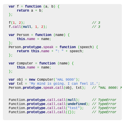
var
 f 
=
function
(
a
,
 b
)
{
return
 a 
+
 b
;
}
;
f
(
1
,
2
)
;
// 3
f.
call
(
null
,
1
,
2
)
;
// 3
var
 Person 
=
function
(
name
)
{
this
.
name
=
 name
;
}
;
Person.
prototype
.
speak
=
function
(
speech
)
{
return
this
.
name
+
": "
+
 speech
;
}
;
var
 Computer 
=
function
(
name
)
{
this
.
name
=
 name
;
}
;
var
 obj 
=
new
 Computer
(
'HAL 9000'
)
;
var
 txt 
=
'My mind is going. I can feel it.'
;
Person.
prototype
.
speak
.
call
(
obj
,
 txt
)
;
// "HAL 9000: My m
Function
.
prototype
.
call
.
call
(
null
)
;
// TypeError
Function
.
prototype
.
call
.
call
(
undefined
)
;
// TypeError
Function
.
prototype
.
call
.
call
(
"test"
)
;
// TypeError
Function
.
prototype
.
call
.
call
(
{
}
)
;
// TypeError