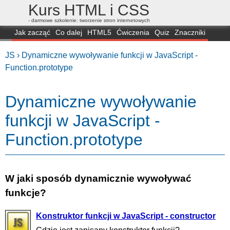
Kurs HTML i CSS
- darmowe szkolenie: tworzenie stron internetowych
Jak zacząć
Co dalej
HTML5
Ćwiczenia
Quiz
Znaczniki
Dla zielonych
CSS3
Selektory
Własności
Skrypty
Generatory
JS ›
Dynamiczne wywoływanie funkcji w JavaScript -
FAQ
Przeglądarki
Mapa
FORUM
Function.prototype
Dynamiczne wywoływanie
funkcji w JavaScript -
Function.prototype
W jaki sposób dynamicznie wywoływać
funkcje?
Konstruktor funkcji w JavaScript - constructor