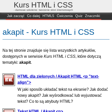
Kurs HTML i CSS
- darmowe szkolenie: tworzenie stron internetowych
Jak zacząć
Co dalej
HTML5
Ćwiczenia
Quiz
Znaczniki
Dla zielonych
CSS3
Selektory
Własności
Skrypty
Generatory
akapit - Kurs HTML i CSS
FAQ
Przeglądarki
Mapa
FORUM
Na tej stronie znajduje się lista wszystkich artykułów,
dostępnych w serwisie
Kurs HTML i CSS
, które dotyczą
tematyki:
akapit
.
HTML dla zielonych / Akapit HTML <p "text-
align">
W jaki sposób układać tekst na ekranie? Jak dodać
nowy akapit? Jak wyśrodkować lub wyjustować
tekst? Co to są atrybuty HTML?
Tekst HTML / Akapit <p>