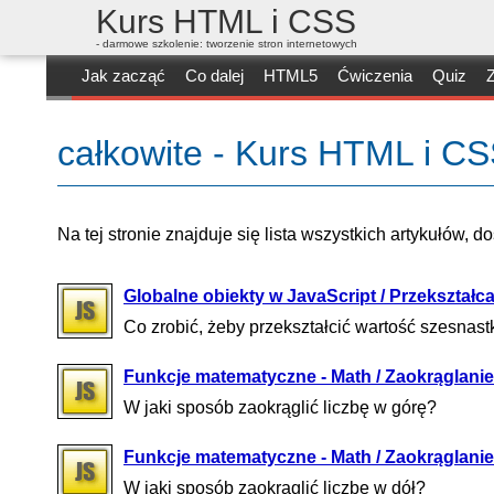
Kurs HTML i CSS
- darmowe szkolenie: tworzenie stron internetowych
Jak zacząć
Co dalej
HTML5
Ćwiczenia
Quiz
Z
całkowite - Kurs HTML i C
Na tej stronie znajduje się lista wszystkich artykułów, 
Globalne obiekty w JavaScript / Przekształca
Co zrobić, żeby przekształcić wartość szesnas
Funkcje matematyczne - Math / Zaokrąglanie 
W jaki sposób zaokrąglić liczbę w górę?
Funkcje matematyczne - Math / Zaokrąglanie 
W jaki sposób zaokrąglić liczbę w dół?