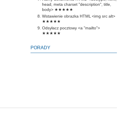
head, meta charset "description", title,
body>
★★★★★
Wstawienie obrazka HTML <img src alt>
★★★★★
Odsyłacz pocztowy <a "mailto">
★★★★★
PORADY