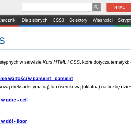
HTML
naczniki
Dla zielonych
CSS3
Selektory
Własności
Skrypt
SS
dostępnych w serwisie
Kurs HTML i CSS
, które dotyczą tematyki:
nie wartości w parseInt - parseInt
tkową (heksadecymalną) lub ósemkową (oktalną) na liczbę dzie
w górę - ceil
w dół - floor