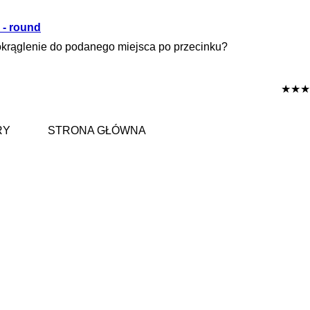
 - round
okrąglenie do podanego miejsca po przecinku?
★★★
RY
STRONA GŁÓWNA