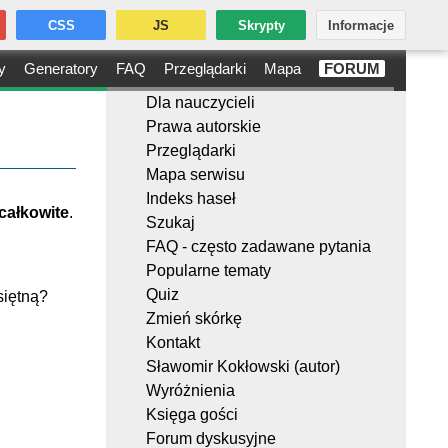
CSS
JS
Skrypty
Informacje
y
Generatory
FAQ
Przeglądarki
Mapa
FORUM
Dla nauczycieli
Prawa autorskie
Przeglądarki
Mapa serwisu
Indeks haseł
całkowite
.
Szukaj
FAQ - często zadawane pytania
Popularne tematy
Quiz
siętną?
Zmień skórkę
Kontakt
Sławomir Kokłowski (autor)
Wyróżnienia
Księga gości
Forum dyskusyjne