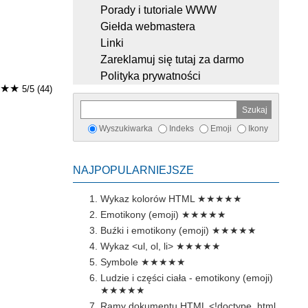
Porady i tutoriale WWW
Giełda webmastera
Linki
Zareklamuj się tutaj za darmo
Polityka prywatności
★★
5/5 (44)
Wyszukiwarka
Indeks
Emoji
Ikony
NAJPOPULARNIEJSZE
Wykaz kolorów HTML
★★★★★
Emotikony (emoji)
★★★★★
Buźki i emotikony (emoji)
★★★★★
Wykaz <ul, ol, li>
★★★★★
Symbole
★★★★★
Ludzie i części ciała - emotikony (emoji)
★★★★★
Ramy dokumentu HTML <!doctype, html,