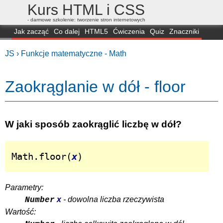
Kurs HTML i CSS
- darmowe szkolenie: tworzenie stron internetowych
Jak zacząć
Co dalej
HTML5
Ćwiczenia
Quiz
Znaczniki
Dla zielonych
CSS3
Selektory
Własności
Skrypty
Generatory
JS ›
Funkcje matematyczne - Math
FAQ
Przeglądarki
Mapa
FORUM
Zaokrąglanie w dół - floor
W jaki sposób zaokrąglić liczbę w dół?
Math.floor(
x
)
Parametry:
x
- dowolna liczba rzeczywista
Number
Wartość: