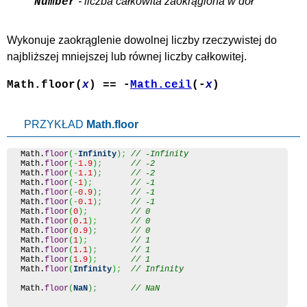
- liczba całkowita zaokrąglona w dół
Number
Wykonuje zaokrąglenie dowolnej liczby rzeczywistej do
najbliższej mniejszej lub równej liczby całkowitej.
Math.floor(
x
) == -
Math.ceil
(-
x
)
PRZYKŁAD
Math.floor
Math
.
floor
(
-
Infinity
)
;
// -Infinity
Math
.
floor
(
-
1.9
)
;
// -2
Math
.
floor
(
-
1.1
)
;
// -2
Math
.
floor
(
-
1
)
;
// -1
Math
.
floor
(
-
0.9
)
;
// -1
Math
.
floor
(
-
0.1
)
;
// -1
Math
.
floor
(
0
)
;
// 0
Math
.
floor
(
0.1
)
;
// 0
Math
.
floor
(
0.9
)
;
// 0
Math
.
floor
(
1
)
;
// 1
Math
.
floor
(
1.1
)
;
// 1
Math
.
floor
(
1.9
)
;
// 1
Math
.
floor
(
Infinity
)
;
// Infinity
Math
.
floor
(
NaN
)
;
// NaN