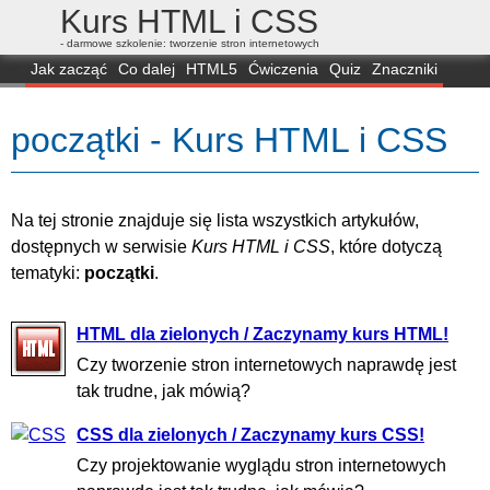
Kurs HTML i CSS
- darmowe szkolenie: tworzenie stron internetowych
Jak zacząć
Co dalej
HTML5
Ćwiczenia
Quiz
Znaczniki
Dla zielonych
CSS3
Selektory
Własności
Skrypty
Generatory
początki - Kurs HTML i CSS
FAQ
Przeglądarki
Mapa
FORUM
Na tej stronie znajduje się lista wszystkich artykułów,
dostępnych w serwisie
Kurs HTML i CSS
, które dotyczą
tematyki:
początki
.
HTML dla zielonych / Zaczynamy kurs HTML!
Czy tworzenie stron internetowych naprawdę jest
tak trudne, jak mówią?
CSS dla zielonych / Zaczynamy kurs CSS!
Czy projektowanie wyglądu stron internetowych