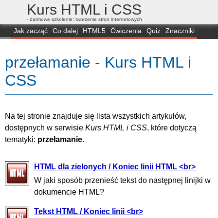
Kurs HTML i CSS
- darmowe szkolenie: tworzenie stron internetowych
Jak zacząć
Co dalej
HTML5
Ćwiczenia
Quiz
Znaczniki
Dla zielonych
CSS3
Selektory
Własności
Skrypty
Generatory
przełamanie - Kurs HTML i
FAQ
Przeglądarki
Mapa
FORUM
CSS
Na tej stronie znajduje się lista wszystkich artykułów,
dostępnych w serwisie
Kurs HTML i CSS
, które dotyczą
tematyki:
przełamanie
.
HTML dla zielonych / Koniec linii HTML <br>
W jaki sposób przenieść tekst do następnej linijki w
dokumencie HTML?
Tekst HTML / Koniec linii <br>