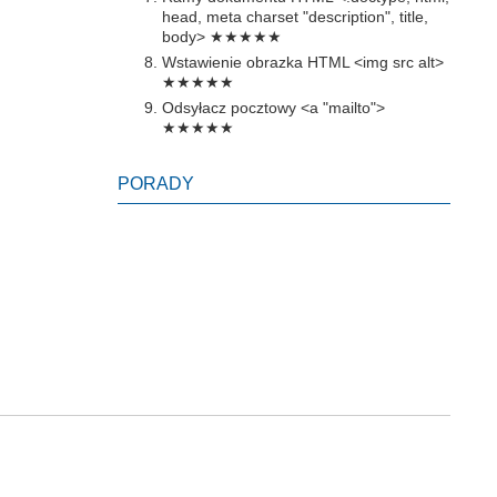
head, meta charset "description", title,
body>
★★★★★
Wstawienie obrazka HTML <img src alt>
★★★★★
Odsyłacz pocztowy <a "mailto">
★★★★★
PORADY