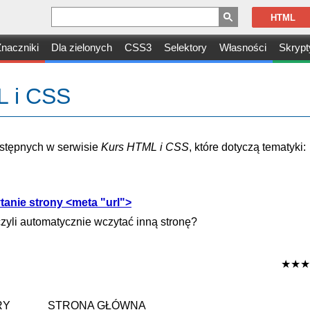
HTML
naczniki
Dla zielonych
CSS3
Selektory
Własności
Skrypt
L i CSS
dostępnych w serwisie
Kurs HTML i CSS
, które dotyczą tematyki:
anie strony <meta "url">
zyli automatycznie wczytać inną stronę?
★★★
RY
STRONA GŁÓWNA