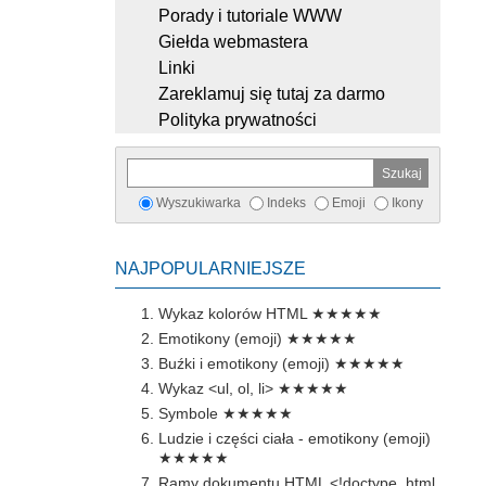
Porady i tutoriale WWW
Giełda webmastera
Linki
Zareklamuj się tutaj za darmo
Polityka prywatności
Wyszukiwarka
Indeks
Emoji
Ikony
NAJPOPULARNIEJSZE
Wykaz kolorów HTML
★★★★★
Emotikony (emoji)
★★★★★
Buźki i emotikony (emoji)
★★★★★
Wykaz <ul, ol, li>
★★★★★
Symbole
★★★★★
Ludzie i części ciała - emotikony (emoji)
★★★★★
Ramy dokumentu HTML <!doctype, html,