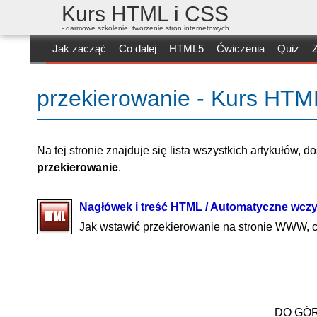
Kurs HTML i CSS
- darmowe szkolenie: tworzenie stron internetowych
Jak zacząć
Co dalej
HTML5
Ćwiczenia
Quiz
Z
przekierowanie - Kurs HTM
Na tej stronie znajduje się lista wszystkich artykułów, 
przekierowanie
.
Nagłówek i treść HTML / Automatyczne wczyt
Jak wstawić przekierowanie na stronie WWW, c
DO GÓ