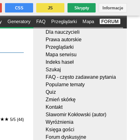
CSS
JS
Skrypty
Informacje
y
Generatory
FAQ
Przeglądarki
Mapa
FORUM
Dla nauczycieli
Prawa autorskie
Przeglądarki
Mapa serwisu
Indeks haseł
Szukaj
FAQ - często zadawane pytania
Popularne tematy
Quiz
Zmień skórkę
Kontakt
Sławomir Kokłowski (autor)
★★
5/5 (44)
Wyróżnienia
Księga gości
Forum dyskusyjne