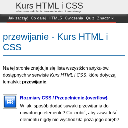
Kurs HTML i CSS
- darmowe szkolenie: tworzenie stron internetowych
Jak zacząć
Co dalej
HTML5
Ćwiczenia
Quiz
Znaczniki
Dla zielonych
CSS3
Selektory
Własności
Skrypty
Generatory
przewijanie - Kurs HTML i
FAQ
Przeglądarki
Mapa
FORUM
CSS
Na tej stronie znajduje się lista wszystkich artykułów,
dostępnych w serwisie
Kurs HTML i CSS
, które dotyczą
tematyki:
przewijanie
.
Rozmiary CSS / Przepełnienie {overflow}
W jaki sposób dodać suwaki przewijania do
dowolnego elementu? Co zrobić, aby zawartość
elementu nigdy nie wychodziła poza jego obręb?