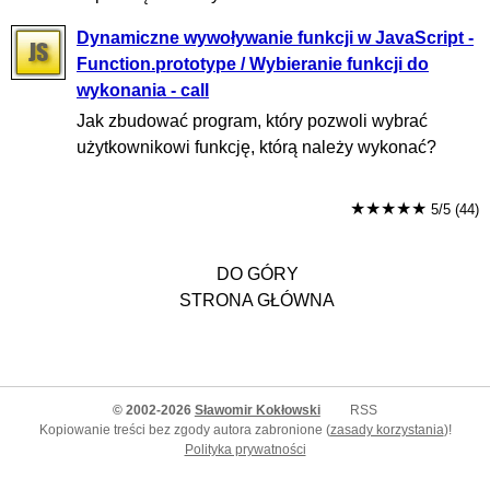
Dynamiczne wywoływanie funkcji w JavaScript -
Function.prototype / Wybieranie funkcji do
wykonania - call
Jak zbudować program, który pozwoli wybrać
użytkownikowi funkcję, którą należy wykonać?
★★★★★
5/5 (44)
DO GÓRY
STRONA GŁÓWNA
© 2002-2026
Sławomir Kokłowski
RSS
Kopiowanie treści bez zgody autora zabronione (
zasady korzystania
)!
Polityka prywatności