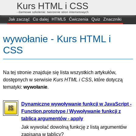
Kurs HTML i CSS
- darmowe szkolenie: tworzenie stron internetowych
Jak zacząć
Co dalej
HTML5
Ćwiczenia
Quiz
Znaczniki
Dla zielonych
CSS3
Selektory
Własności
Skrypty
Generatory
wywołanie - Kurs HTML i
FAQ
Przeglądarki
Mapa
FORUM
CSS
Na tej stronie znajduje się lista wszystkich artykułów,
dostępnych w serwisie
Kurs HTML i CSS
, które dotyczą
tematyki:
wywołanie
.
Dynamiczne wywoływanie funkcji w JavaScript -
Function.prototype / Wywoływanie funkcji z
tablicą argumentów - apply
Jak wywołać dowolną funkcję z listą argumentów
zapisaną w tablicy?