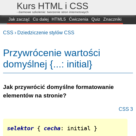
Kurs HTML i CSS
- darmowe szkolenie: tworzenie stron internetowych
Jak zacząć
Co dalej
HTML5
Ćwiczenia
Quiz
Znaczniki
Dla zielonych
CSS3
Selektory
Własności
Skrypty
Generatory
CSS ›
Dziedziczenie stylów CSS
FAQ
Przeglądarki
Mapa
FORUM
Przywrócenie wartości
domyślnej {...: initial}
Jak przywrócić domyślne formatowanie
elementów na stronie?
CSS 3
selektor
 { 
cecha
: initial }