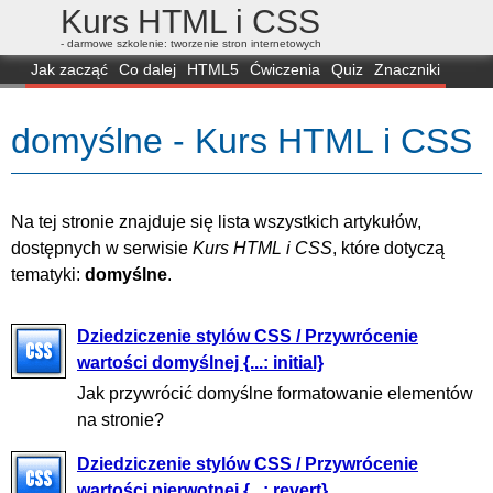
Kurs HTML i CSS
- darmowe szkolenie: tworzenie stron internetowych
Jak zacząć
Co dalej
HTML5
Ćwiczenia
Quiz
Znaczniki
Dla zielonych
CSS3
Selektory
Własności
Skrypty
Generatory
domyślne - Kurs HTML i CSS
FAQ
Przeglądarki
Mapa
FORUM
Na tej stronie znajduje się lista wszystkich artykułów,
dostępnych w serwisie
Kurs HTML i CSS
, które dotyczą
tematyki:
domyślne
.
Dziedziczenie stylów CSS / Przywrócenie
wartości domyślnej {...: initial}
Jak przywrócić domyślne formatowanie elementów
na stronie?
Dziedziczenie stylów CSS / Przywrócenie
wartości pierwotnej {...: revert}