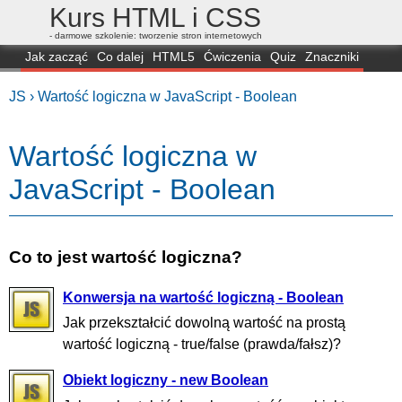
Kurs HTML i CSS
- darmowe szkolenie: tworzenie stron internetowych
Jak zacząć
Co dalej
HTML5
Ćwiczenia
Quiz
Znaczniki
Dla zielonych
CSS3
Selektory
Własności
Skrypty
Generatory
JS ›
Wartość logiczna w JavaScript - Boolean
FAQ
Przeglądarki
Mapa
FORUM
Wartość logiczna w
JavaScript - Boolean
Co to jest wartość logiczna?
Konwersja na wartość logiczną - Boolean
Jak przekształcić dowolną wartość na prostą
wartość logiczną - true/false (prawda/fałsz)?
Obiekt logiczny - new Boolean