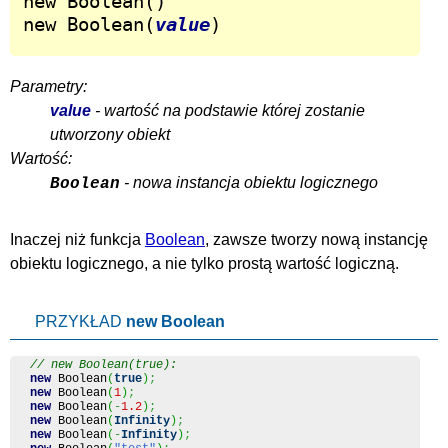
new Boolean()

new Boolean(
value
)
Parametry:
value
- wartość na podstawie której zostanie
utworzony obiekt
Wartość:
- nowa instancja obiektu logicznego
Boolean
Inaczej niż funkcja
Boolean
, zawsze tworzy nową instancję
obiektu logicznego, a nie tylko prostą wartość logiczną.
PRZYKŁAD
new Boolean
// new Boolean(true):
new
Boolean
(
true
)
;
new
Boolean
(
1
)
;
new
Boolean
(
-
1.2
)
;
new
Boolean
(
Infinity
)
;
new
Boolean
(
-
Infinity
)
;