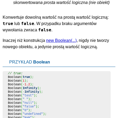
skonwertowana prosta wartość logiczna (nie obiekt)
Konwertuje dowolną wartość na prostą wartość logiczną:
true
false
lub
. W przypadku braku argumentów
false
wywołania zwraca
.
Inaczej niż konstrukcja
new Boolean(...)
, nigdy nie tworzy
nowego obiektu, a jedynie prostą wartość logiczną.
PRZYKŁAD
Boolean
// true:
Boolean
(
true
)
;
Boolean
(
1
)
;
Boolean
(
-
1.2
)
;
Boolean
(
Infinity
)
;
Boolean
(
-
Infinity
)
;
Boolean
(
"test"
)
;
Boolean
(
" "
)
;
Boolean
(
"null"
)
;
Boolean
(
"false"
)
;
Boolean
(
"0"
)
;
Boolean
(
"undefined"
)
;
Boolean
(
"NaN"
)
;