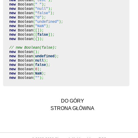
new
Boolean
(
"test"
)
;
new
Boolean
(
" "
)
;
new
Boolean
(
"null"
)
;
new
Boolean
(
"false"
)
;
new
Boolean
(
"0"
)
;
new
Boolean
(
"undefined"
)
;
new
Boolean
(
"NaN"
)
;
new
Boolean
(
[
]
)
;
new
Boolean
(
[
false
]
)
;
new
Boolean
(
{
}
)
;
// new Boolean(false):
new
Boolean
(
)
;
new
Boolean
(
undefined
)
;
new
Boolean
(
null
)
;
new
Boolean
(
false
)
;
new
Boolean
(
0
)
;
new
Boolean
(
NaN
)
;
new
Boolean
(
""
)
;
DO GÓRY
STRONA GŁÓWNA