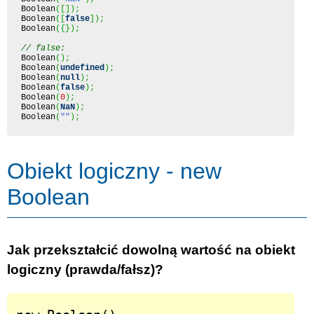
Boolean
(
[
]
)
;
Boolean
(
[
false
]
)
;
Boolean
(
{
}
)
;
// false:
Boolean
(
)
;
Boolean
(
undefined
)
;
Boolean
(
null
)
;
Boolean
(
false
)
;
Boolean
(
0
)
;
Boolean
(
NaN
)
;
Boolean
(
""
)
;
Obiekt logiczny - new
Boolean
Jak przekształcić dowolną wartość na obiekt
logiczny (prawda/fałsz)?