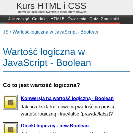
Kurs HTML i CSS
- darmowe szkolenie: tworzenie stron internetowych
Jak zacząć
Co dalej
HTML5
Ćwiczenia
Quiz
Znaczniki
Dla zielonych
CSS3
Selektory
Własności
Skrypty
Generatory
JS ›
Wartość logiczna w JavaScript - Boolean
FAQ
Przeglądarki
Mapa
FORUM
Wartość logiczna w
JavaScript - Boolean
Co to jest wartość logiczna?
Konwersja na wartość logiczną - Boolean
Jak przekształcić dowolną wartość na prostą
wartość logiczną - true/false (prawda/fałsz)?
Obiekt logiczny - new Boolean