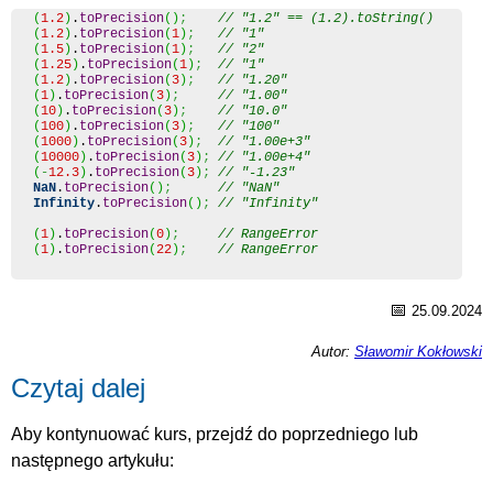
(
1.2
)
.
toPrecision
(
)
;
// "1.2" == (1.2).toString()
(
1.2
)
.
toPrecision
(
1
)
;
// "1"
(
1.5
)
.
toPrecision
(
1
)
;
// "2"
(
1.25
)
.
toPrecision
(
1
)
;
// "1"
(
1.2
)
.
toPrecision
(
3
)
;
// "1.20"
(
1
)
.
toPrecision
(
3
)
;
// "1.00"
(
10
)
.
toPrecision
(
3
)
;
// "10.0"
(
100
)
.
toPrecision
(
3
)
;
// "100"
(
1000
)
.
toPrecision
(
3
)
;
// "1.00e+3"
(
10000
)
.
toPrecision
(
3
)
;
// "1.00e+4"
(
-
12.3
)
.
toPrecision
(
3
)
;
// "-1.23"
NaN
.
toPrecision
(
)
;
// "NaN"
Infinity
.
toPrecision
(
)
;
// "Infinity"
(
1
)
.
toPrecision
(
0
)
;
// RangeError
(
1
)
.
toPrecision
(
22
)
;
// RangeError
📅
25.09.2024
Autor:
Sławomir Kokłowski
Czytaj dalej
Aby kontynuować kurs, przejdź do poprzedniego lub
następnego artykułu: