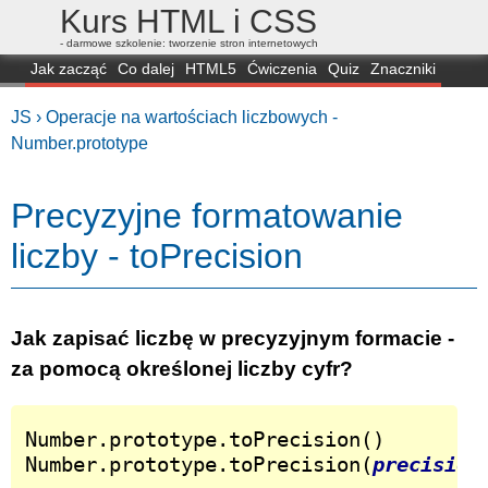
Kurs HTML i CSS
- darmowe szkolenie: tworzenie stron internetowych
Jak zacząć
Co dalej
HTML5
Ćwiczenia
Quiz
Znaczniki
Dla zielonych
CSS3
Selektory
Własności
Skrypty
Generatory
JS ›
Operacje na wartościach liczbowych -
FAQ
Przeglądarki
Mapa
FORUM
Number.prototype
Precyzyjne formatowanie
liczby - toPrecision
Jak zapisać liczbę w precyzyjnym formacie -
za pomocą określonej liczby cyfr?
Number.prototype.toPrecision()

Number.prototype.toPrecision(
precision