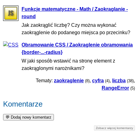
Funkcje matematyczne - Math / Zaokrąglanie -
round
Jak zaokrąglić liczbę? Czy można wykonać
zaokrąglenie do podanego miejsca po przecinku?
Obramowanie CSS / Zaokrąglenie obramowania
{border-...-radius}
W jaki sposób wstawić na stronę element z
zaokrąglonymi narożnikami?
Tematy:
zaokrąglenie
,
cyfra
,
liczba
,
(8)
(4)
(38)
RangeError
(5)
Komentarze
Zobacz więcej komentarzy