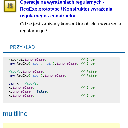
Operacje na wyrażeniach regularnych -
RegExp.prototype / Konstruktor wyrażenia
regularnego - constructor
Gdzie jest zapisany konstruktor obiektu wyrażenia
regularnego?
PRZYKŁAD
/
abc
/
gi.
ignoreCase
;
// true
new
 RegExp
(
"abc"
,
"gi"
)
.
ignoreCase
;
// true
/abc/g
.
ignoreCase
;
// false
new
 RegExp
(
"abc"
)
.
ignoreCase
;
// false
var
 x 
=
/abc/i
;
x.
ignoreCase
;
// true
x.
gnoreCase
=
false
;
x.
ignoreCase
;
// true
multiline