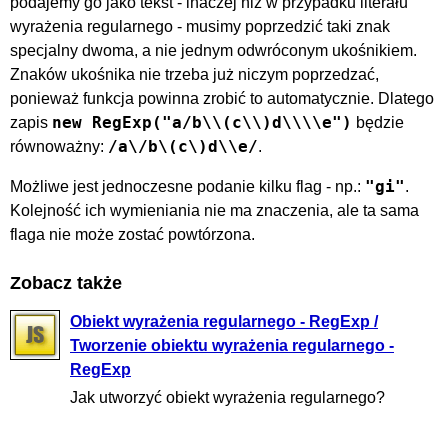
podajemy go jako tekst - inaczej niż w przypadku literału
wyrażenia regularnego - musimy poprzedzić taki znak
specjalny dwoma, a nie jednym odwróconym ukośnikiem.
Znaków ukośnika nie trzeba już niczym poprzedzać,
ponieważ funkcja powinna zrobić to automatycznie. Dlatego
new RegExp("a/b\\(c\\)d\\\\e")
zapis
będzie
/a\/b\(c\)d\\e/
równoważny:
.
"gi"
Możliwe jest jednoczesne podanie kilku flag - np.:
.
Kolejność ich wymieniania nie ma znaczenia, ale ta sama
flaga nie może zostać powtórzona.
Zobacz także
Obiekt wyrażenia regularnego - RegExp /
Tworzenie obiektu wyrażenia regularnego -
RegExp
Jak utworzyć obiekt wyrażenia regularnego?