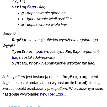
(?:)"
)
flags
- flagi:
String
g
- dopasowanie globalne
i
- ignorowanie wielkości liter
m
- dopasowanie wielu linii
Wartość:
- instancja obiektu wyrażenia regularnego
RegExp
Wyjątki:
-
pattern
jest typu
i argument
TypeError
RegExp
flags
został zdefiniowany
- nieprawidłowy wzorzec lub flagi
SyntaxError
Jeżeli
pattern
jest instancją obiektu
, a argument
RegExp
undefined
flags
nie został podany (albo wynosi
), funkcja
zwraca obiekt przekazany jako
pattern
. W przeciwnym razie
następuje wywołanie:
new RegExp(...)
.