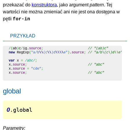
przekazać do
konstruktora
, jako argument
pattern
. Tej
wartości nie można zmieniać ani nie jest ona dostępna w
pętli
for-in
PRZYKŁAD
/
(
ab
)
c
/
ig.
source
;
// "(ab)c"
new
 RegExp
(
"a/b
\\
(c
\\
)d
\\
\\
e"
)
.
source
;
// "a/b\(c\)d\\e"
var
 x 
=
/abc/
;
x.
source
;
// "abc"
x.
source
=
"cde"
;
x.
source
;
// "abc"
global
O
.global
Parametry: