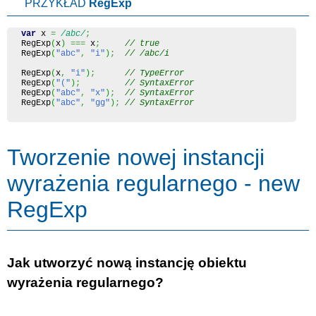
PRZYKŁAD
RegExp
var
 x 
=
/abc/
;
RegExp
(
x
)
===
 x
;
// true
RegExp
(
"abc"
,
"i"
)
;
// /abc/i
RegExp
(
x
,
"i"
)
;
// TypeError
RegExp
(
"("
)
;
// SyntaxError
RegExp
(
"abc"
,
"x"
)
;
// SyntaxError
RegExp
(
"abc"
,
"gg"
)
;
// SyntaxError
Tworzenie nowej instancji
wyrażenia regularnego - new
RegExp
Jak utworzyć nową instancję obiektu
wyrażenia regularnego?