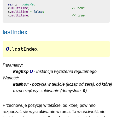
var
 x 
=
/abc/m
;
x.
multiline
;
// true
x.
multiline
=
false
;
x.
multiline
;
// true
lastIndex
O
.lastIndex
Parametry:
O
- instancja wyrażenia regularnego
RegExp
Wartość:
- pozycja w tekście (licząc od zera), od której
Number
0
rozpocząć wyszukiwanie (domyślnie:
)
Przechowuje pozycję w tekście, od której powinno
rozpocząć się wyszukiwanie wzorca. Ta właściwość nie