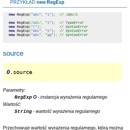
PRZYKŁAD
new RegExp
new
 RegExp
(
"abc"
,
"i"
)
;
// /abc/i
new
 RegExp
(
/abc/
,
"i"
)
;
// TypeError
new
 RegExp
(
"("
)
;
// SyntaxError
new
 RegExp
(
"abc"
,
"x"
)
;
// SyntaxError
new
 RegExp
(
"abc"
,
"gg"
)
;
// SyntaxError
source
O
.source
Parametry:
O
- instancja wyrażenia regularnego
RegExp
Wartość:
- wartość wyrażenia regularnego
String
Przechowuje wartość wyrażenia regularnego, którą można