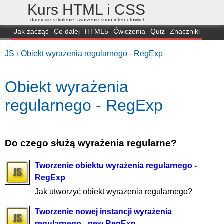
Kurs HTML i CSS
- darmowe szkolenie: tworzenie stron internetowych
Jak zacząć
Co dalej
HTML5
Ćwiczenia
Quiz
Znaczniki
Dla zielonych
CSS3
Selektory
Własności
Skrypty
Generatory
JS ›
Obiekt wyrażenia regularnego - RegExp
FAQ
Przeglądarki
Mapa
FORUM
Obiekt wyrażenia
regularnego - RegExp
Do czego służą wyrażenia regularne?
Tworzenie obiektu wyrażenia regularnego -
RegExp
Jak utworzyć obiekt wyrażenia regularnego?
Tworzenie nowej instancji wyrażenia
regularnego - new RegExp