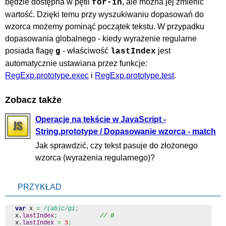
będzie dostępna w pętli
, ale można jej zmienić
for-in
wartość. Dzięki temu przy wyszukiwaniu dopasowań do
wzorca możemy pominąć początek tekstu. W przypadku
dopasowania globalnego - kiedy wyrażenie regularne
g
posiada flagę
- właściwość
jest
lastIndex
automatycznie ustawiana przez funkcje:
RegExp.prototype.exec
i
RegExp.prototype.test
.
Zobacz także
Operacje na tekście w JavaScript -
String.prototype / Dopasowanie wzorca - match
Jak sprawdzić, czy tekst pasuje do złożonego
wzorca (wyrażenia regularnego)?
PRZYKŁAD
var
 x 
=
/(ab)c/gi
;
x.
lastIndex
;
// 0
x.
lastIndex
=
3
;