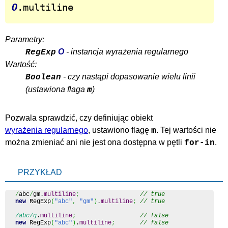
O
.multiline
Parametry:
O
- instancja wyrażenia regularnego
RegExp
Wartość:
- czy nastąpi dopasowanie wielu linii
Boolean
m
(ustawiona flaga
)
Pozwala sprawdzić, czy definiując obiekt
m
wyrażenia regularnego
, ustawiono flagę
. Tej wartości nie
można zmieniać ani nie jest ona dostępna w pętli
.
for-in
PRZYKŁAD
/
abc
/
gm.
multiline
;
// true
new
 RegExp
(
"abc"
,
"gm"
)
.
multiline
;
// true
/abc/g
.
multiline
;
// false
new
 RegExp
(
"abc"
)
.
multiline
;
// false