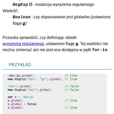
O
- instancja wyrażenia regularnego
RegExp
Wartość:
- czy dopasowanie jest globalne (ustawiona
Boolean
g
flaga
)
Pozwala sprawdzić, czy definiując obiekt
g
wyrażenia regularnego
, ustawiono flagę
. Tej wartości nie
można zmieniać ani nie jest ona dostępna w pętli
.
for-in
PRZYKŁAD
/
abc
/
gi.
global
;
// true
new
 RegExp
(
"abc"
,
"gi"
)
.
global
;
// true
/abc/i
.
global
;
// false
new
 RegExp
(
"abc"
)
.
global
;
// false
var
 x 
=
/abc/g
;
x.
global
;
// true
x.
global
=
false
;
x.
global
;
// true