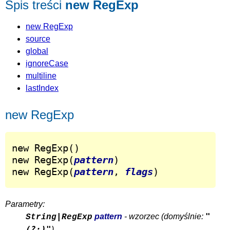
Spis treści
new RegExp
new RegExp
source
global
ignoreCase
multiline
lastIndex
new RegExp
new RegExp()

new RegExp(
pattern
)

new RegExp(
pattern
, 
flags
)
Parametry:
"
pattern
- wzorzec (domyślnie:
String|RegExp
(?:)"
)